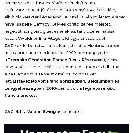
francia sanzon stíluskeverékében éneklő francia
sztár,
ZAZ
koncertjét élvezheti a közönség. Az életvidám,
elbűvölő karakterű énekesnő 1980 május 1-én született, eredeti
neve
Isabelle Geffroy
. Ötéves korától zeneelméletet,
hegedűt, zongorát, gitárt és éneklést tanult, zenei hatásai
között
Vivaldi
és
Ella Fitzgerald
egyaránt szerepel.
ZAZ
kezdetben utcazenészként játszott a
Montmartre-on
,
majd apró klubokban lépett fel. 2009-ben megnyerte
a
Tremplin Génération France Bleu / Réservoir-t,
amivel
egycsapásra ismertté vált. 2010-ben jelent meg első albuma,
a
Zaz
, amelyről a
Je veux
című dal bombasiker
lett.
Listavezető volt Franciaországban, Belgiumban és
Lengyelországban, 2010-ben ő volt a legnépszerűbb
francia énekes.
ZAZ
előtt a
Valami Swing
ad koncertet.