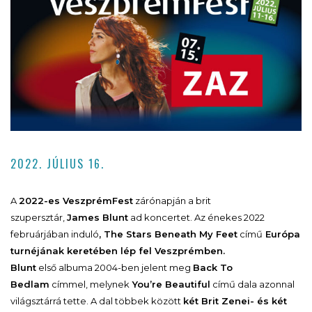
2022. JÚLIUS 16.
A
2022-es VeszprémFest
zárónapján a brit
szupersztár,
James Blunt
ad koncertet. Az énekes 2022
februárjában induló
, The Stars Beneath My Feet
című
Európa
turnéjának keretében lép fel Veszprémben.
Blunt
első albuma 2004-ben jelent meg
Back To
Bedlam
címmel, melynek
You’re Beautiful
című dala azonnal
világsztárrá tette. A dal többek között
két Brit Zenei- és két