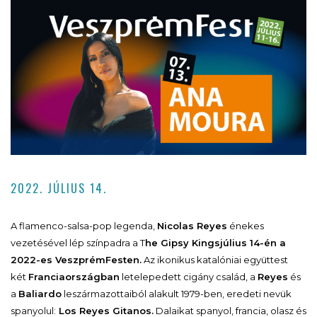
2022. JÚLIUS 14.
A flamenco-salsa-pop legenda,
Nicolas Reyes
énekes
vezetésével lép színpadra a T
he Gipsy Kings
július 14-én a
2022-es VeszprémFesten.
Az ikonikus katalóniai együttest
két
Franciaországban
letelepedett cigány család, a
Reyes
és
a
Baliardo
leszármazottaiból alakult 1979-ben, eredeti nevük
spanyolul:
Los Reyes Gitanos.
Dalaikat spanyol, francia, olasz és