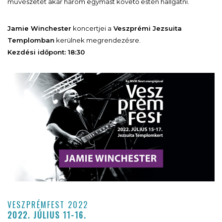
művészetét akár három egymást követő estén hallgatni.
Jamie Winchester
koncertjei a
Veszprémi Jezsuita
Templomban
kerülnek megrendezésre.
Kezdési időpont: 18:30
VESZPRÉMFEST 2022
2022. JÚLIUS 11-16.