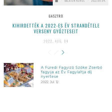
/
BALATON KÖRÜL
/
2022.08.04.
GASZTRO
KIHIRDETTÉK A 2022-ES ÉV STRANDÉTELE
A
VERSENY GYŐZTESEIT
2022. AUG. 04
A Füredi Fagyizó Szőke Zserbó
fagyija az Év Fagylaltja díj
nyertese
2022. Jul. 12