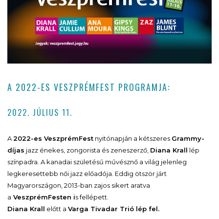
A 2022-ES VESZPRÉMFEST PROGRAMJA:
2022. JÚLIUS 11.
A
2022-es VeszprémFest
nyitónapján a kétszeres
Grammy-
díjas
jazz énekes, zongorista és zeneszerző,
Diana Krall
lép
színpadra. A kanadai születésű művésznő a világ jelenleg
legkeresettebb női jazz előadója. Eddig ötször járt
Magyarországon, 2013-ban zajos sikert aratva
a
VeszprémFesten i
s fellépett.
Diana Krall
előtt a
Varga Tivadar Trió lép fel.