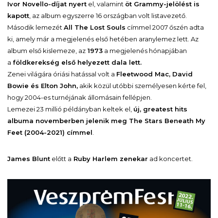
Ivor Novello-díjat nyert
el, valamint
öt Grammy-jelölést is
kapott
, az album egyszerre 16 országban volt listavezető.
Második lemezét
All The Lost Souls
címmel 2007 őszén adta
ki, amely már a megjelenés első hetében aranylemez lett. Az
album első kislemeze, az
1973
a megjelenés hónapjában
a
földkerekség első helyezett dala lett.
Zenei világára óriási hatással volt a
Fleetwood Mac, David
Bowie és Elton John,
akik közül utóbbi személyesen kérte fel,
hogy 2004-es turnéjának állomásain fellépjen.
Lemezei 23 millió példányban keltek el,
új, greatest hits
albuma novemberben jelenik meg The Stars Beneath My
Feet (2004-2021) címmel
.
James Blunt
előtt a
Ruby Harlem zenekar
ad koncertet.