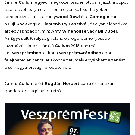
Jamie Cullum
egyedi megközelítésben ötvözi a jazzt, a popot
és a rockot, pályafutása során olyan kultikus helyeken
koncertezett, mint a
Hollywood Bowl
és a
Carnegie Hall
,
a
Fuji Rock
vagy a
Glastonbury Fesztivál
, és olyan előadókkal
állt egy színpadon, mint
Amy Winehouse
vagy
Billy Joel.
Az
Egyesült Királyság
valaha élt legeredményesebb
jazzművészének számító
Cullum
2016-ban már
járt
Veszprémben
, akkor a
VeszprémArénában
adott
felejthetetlen hangulatú koncertet, mely egyébként a zenész
első magyarországi fellépése volt.
Jamie Cullum
előtt
Bogdán Norbert Lano
és zenekara
gondoskodik a jó hangulatról.