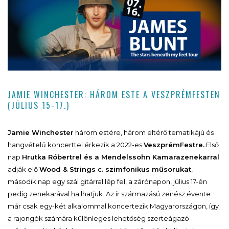
JAMIE WINCHESTER: HÁROM ESTE A VESZPRÉMFESTEN
(JÚLIUS 15-17.)
Jamie Winchester
három estére, három eltérő tematikájú és
hangvételű koncerttel érkezik a 2022-es
VeszprémFestre.
Első
nap
Hrutka Róbertrel és a Mendelssohn Kamarazenekarral
adják elő
Wood & Strings c. szimfonikus műsorukat
,
második nap egy szál gitárral lép fel, a zárónapon, július 17-én
pedig zenekarával hallhatjuk. Az ír származású zenész évente
már csak egy-két alkalommal koncertezik Magyarországon, így
a rajongók számára különleges lehetőség szerteágazó