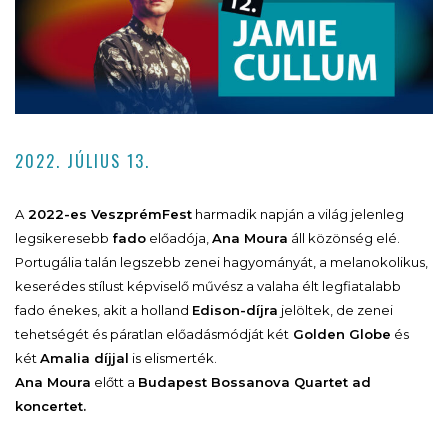
2022. JÚLIUS 13.
A
2022-es VeszprémFest
harmadik napján a világ jelenleg
legsikeresebb
fado
előadója,
Ana Moura
áll közönség elé.
Portugália talán legszebb zenei hagyományát, a melanokolikus,
keserédes stílust képviselő művész a valaha élt legfiatalabb
fado énekes, akit a holland
Edison-díjra
jelöltek, de zenei
tehetségét és páratlan előadásmódját két
Golden Globe
és
két
Amalia díjjal
is elismerték.
Ana Moura
előtt a
Budapest Bossanova Quartet ad
koncertet.