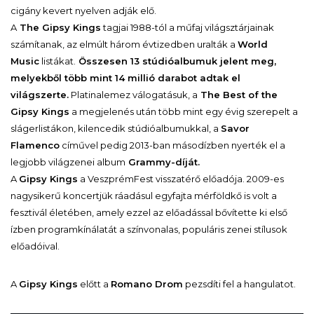
cigány kevert nyelven adják elő.
A
The Gipsy Kings
tagjai 1988-tól a műfaj világsztárjainak
számítanak, az elmúlt három évtizedben uralták a
World
Music
listákat.
Összesen 13 stúdióalbumuk jelent meg,
melyekből több mint 14 millió darabot adtak el
világszerte.
Platinalemez válogatásuk, a
The Best of the
Gipsy Kings
a megjelenés után több mint egy évig szerepelt a
slágerlistákon, kilencedik stúdióalbumukkal, a
Savor
Flamenco
cíművel pedig 2013-ban másodízben nyerték el a
legjobb világzenei album
Grammy-díját.
A
Gipsy Kings
a VeszprémFest visszatérő előadója. 2009-es
nagysikerű koncertjük ráadásul egyfajta mérföldkő is volt a
fesztivál életében, amely ezzel az előadással bővítette ki első
ízben programkínálatát a színvonalas, populáris zenei stílusok
előadóival.
A
Gipsy Kings
előtt a
Romano Drom
pezsdíti fel a hangulatot.