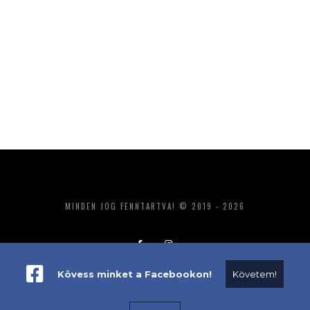
MINDEN JOG FENNTARTVA! © 2019 - 2026
Kövess minket a Facebookon!
Követem!
ADATKEZELÉS
IMPRESSZUM
MÉDIAAJÁNLAT