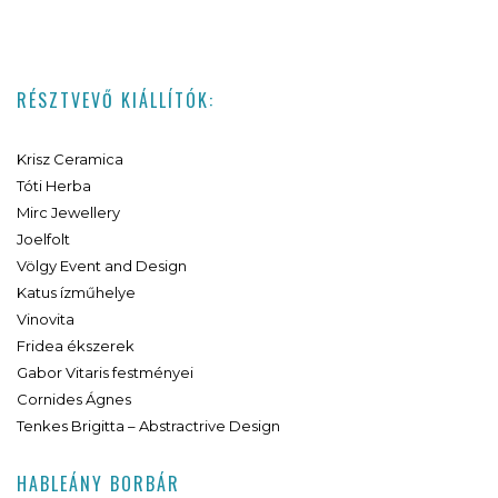
RÉSZTVEVŐ KIÁLLÍTÓK:
Krisz Ceramica
Tóti Herba
Mirc Jewellery
Joelfolt
Völgy Event and Design
Katus ízműhelye
Vinovita
Fridea ékszerek
Gabor Vitaris festményei
Cornides Ágnes
Tenkes Brigitta – Abstractrive Design
HABLEÁNY BORBÁR