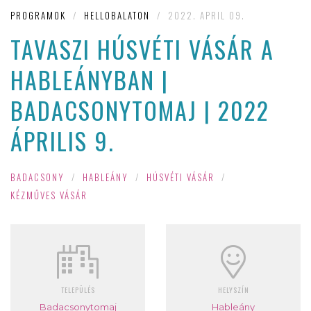
PROGRAMOK
/
HELLOBALATON
/
2022. APRIL 09.
TAVASZI HÚSVÉTI VÁSÁR A
HABLEÁNYBAN |
BADACSONYTOMAJ | 2022
ÁPRILIS 9.
BADACSONY
/
HABLEÁNY
/
HÚSVÉTI VÁSÁR
/
KÉZMŰVES VÁSÁR
TELEPÜLÉS
HELYSZÍN
Badacsonytomaj
Hableány