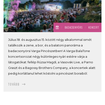
/
BADACSONYÖRS
/
KONCERT
Július 18. és augusztus 15. között négy alkalommal ismét
találkozik a zene, a bor, és a balatoni panoráma a
badacsonyörsi Varga Pincészetben! A Varga BalaTone
koncertsorozat négy különleges nyári estére várja a
látogatókat: fellép Rúzsa Magdi, a Vasovski Live, a Parno
Graszt és a Bagossy Brothers Company, a koncertek alatt
pedig korlátlanul lehet kóstolni a pincészet boraiból.
TOVÁBB