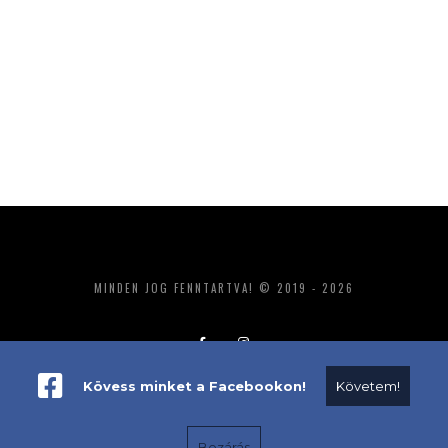
MINDEN JOG FENNTARTVA! © 2019 - 2026
Kövess minket a Facebookon!
Követem!
ADATKEZELÉS
IMPRESSZUM
MÉDIAAJÁNLAT
Bezárás