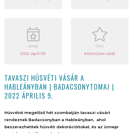
DÁTUM
TÍPUS
2022. April 09.
kézműves vásár
TAVASZI HÚSVÉTI VÁSÁR A
HABLEÁNYBAN | BADACSONYTOMAJ |
2022 ÁPRILIS 9.
Húsvétot megelőző hét szombatján tavaszi vásárt
rendeznek Badacsonyban a Hableányban, ahol
beszerezhetitek húsvéti dekorációitokat, és az ünnepi