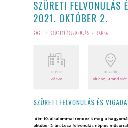
SZÜRETI FELVONULÁS É
2021. OKTÓBER 2.
2021
/
SZÜRETI FELVONULÁS
/
ZÁNKA
TELEPÜLÉS
HELYSZÍN
Zánka
Faluház, Stra
SZÜRETI FELVONULÁS ÉS VIGADAL
Idén 10. alkalommal rendezik meg a hagyomán
október 2-án. Lesz felvonulás népies műsorra