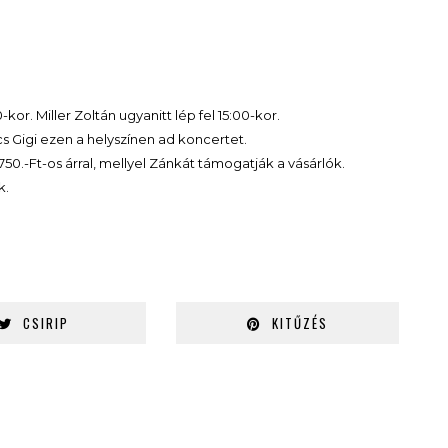
-kor. Miller Zoltán ugyanitt lép fel 15:00-kor.
cs Gigi ezen a helyszínen ad koncertet.
50.-Ft-os árral, mellyel Zánkát támogatják a vásárlók.
k.
CSIRIP
KITŰZÉS