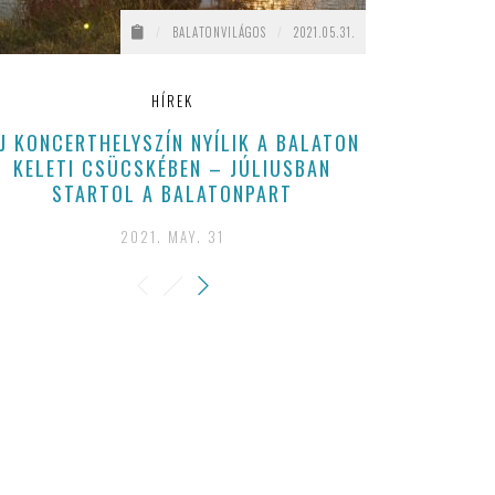
/
BALATONVILÁGOS
/
2021.05.31.
HÍREK
J KONCERTHELYSZÍN NYÍLIK A BALATON
MEGANNYI
KELETI CSÜCSKÉBEN – JÚLIUSBAN
OTTHONUNK
STARTOL A BALATONPART
IDÉN MA
SZŐLŐBI
2021. MAY. 31
BORBÉLY 