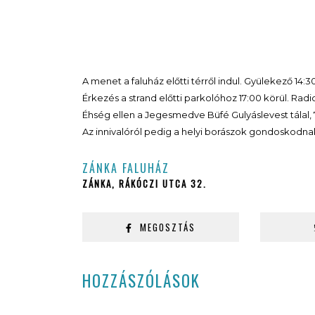
A menet a faluház előtti térről indul. Gyülekező 14:30
Érkezés a strand előtti parkolóhoz 17:00 körül. Radi
Éhség ellen a Jegesmedve Büfé Gulyáslevest tálal, 7
Az innivalóról pedig a helyi borászok gondoskodna
ZÁNKA FALUHÁZ
ZÁNKA, RÁKÓCZI UTCA 32.
MEGOSZTÁS
HOZZÁSZÓLÁSOK