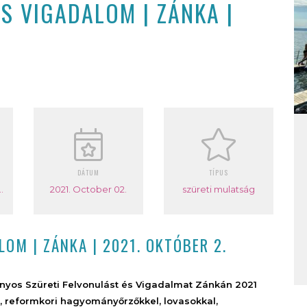
S VIGADALOM | ZÁNKA |
DÁTUM
TÍPUS
nd előtti parkoló
2021. October 02.
szüreti mulatság
OM | ZÁNKA | 2021. OKTÓBER 2.
yos Szüreti Felvonulást és Vigadalmat Zánkán 2021
l, reformkori hagyományőrzőkkel, lovasokkal,