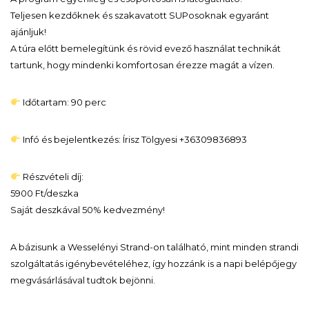
Teljesen kezdőknek és szakavatott SUPosoknak egyaránt
ajánljuk!
A túra előtt bemelegítünk és rövid evező használat technikát
tartunk, hogy mindenki komfortosan érezze magát a vízen.
Időtartam: 90 perc
Infó és bejelentkezés: Írisz Tölgyesi +36309836893
Részvételi díj:
5900 Ft/deszka
Saját deszkával 50% kedvezmény!
A bázisunk a Wesselényi Strand-on található, mint minden strandi
szolgáltatás igénybevételéhez, így hozzánk is a napi belépőjegy
megvásárlásával tudtok bejönni.