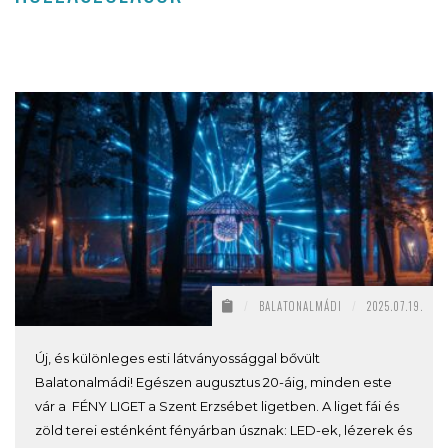
/
BALATONALMÁDI
/
2025.07.19.
Új, és különleges esti látványossággal bővült
Balatonalmádi! Egészen augusztus 20-áig, minden este
vár a FÉNY LIGET a Szent Erzsébet ligetben. A liget fái és
zöld terei esténként fényárban úsznak: LED-ek, lézerek és