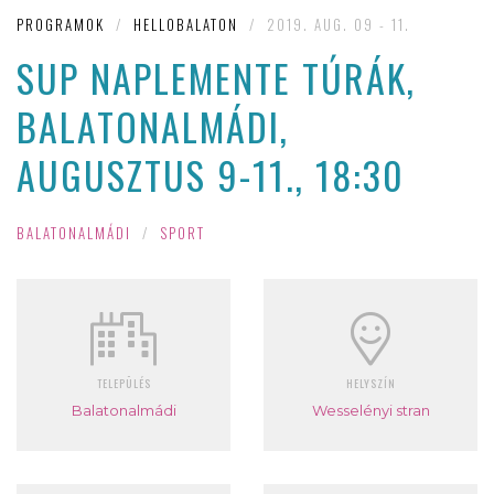
PROGRAMOK
/
HELLOBALATON
/
2019. AUG. 09 - 11.
SUP NAPLEMENTE TÚRÁK,
BALATONALMÁDI,
AUGUSZTUS 9-11., 18:30
BALATONALMÁDI
/
SPORT
TELEPÜLÉS
HELYSZÍN
Balatonalmádi
Wesselényi stran