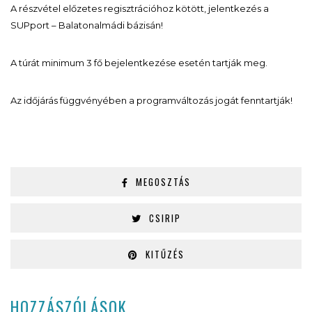
A részvétel előzetes regisztrációhoz kötött, jelentkezés a
SUPport – Balatonalmádi bázisán!
A túrát minimum 3 fő bejelentkezése esetén tartják meg.
Az időjárás függvényében a programváltozás jogát fenntartják!
MEGOSZTÁS
CSIRIP
KITŰZÉS
HOZZÁSZÓLÁSOK