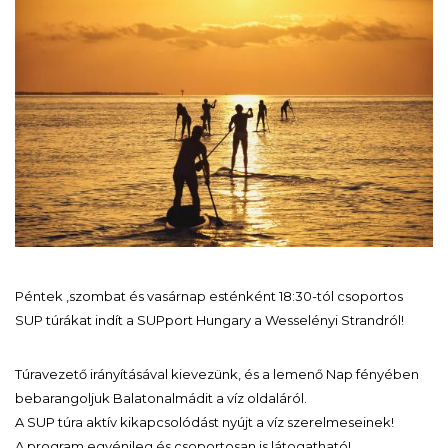
Péntek ,szombat és vasárnap esténként 18:30-tól csoportos
SUP túrákat indít a SUPport Hungary a Wesselényi Strandról!
Túravezető irányításával kievezünk, és a lemenő Nap fényében
bebarangoljuk Balatonalmádit a víz oldaláról.
A SUP túra aktív kikapcsolódást nyújt a víz szerelmeseinek!
A program egyénileg és csoportosan is látogatható!