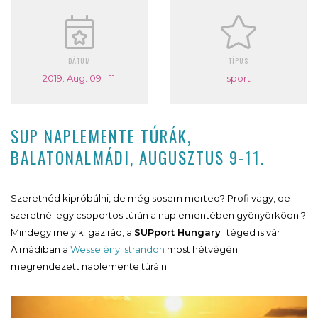
DÁTUM
TÍPUS
2019. Aug. 09 - 11.
sport
SUP NAPLEMENTE TÚRÁK,
BALATONALMÁDI, AUGUSZTUS 9-11.
Szeretnéd kipróbálni, de még sosem merted? Profi vagy, de
szeretnél egy csoportos túrán a naplementében gyönyörködni?
Mindegy melyik igaz rád, a
SUPport Hungary
téged is vár
Almádiban a
Wesselényi strandon
most hétvégén
megrendezett naplemente túráin.