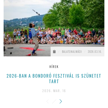
/
BALATONALMÁDI
/
2026.03.16.
HÍREK
2026-BAN A BONDORÓ FESZTIVÁL IS SZÜNETET
TART
2026. MAR. 16