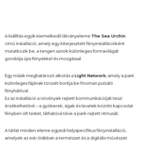
A kiállítás egyik kiemelkedő látványeleme
The Sea Urchin
című installáció, amely egy kiterjesztett fényinstallációként
mutatkozik be, a tengeri sünök különleges formavilágát
gondolja újra fényekkel és mozgással.
Egy másik meghatározó alkotás a
Light Network
, amely a park
különleges fájának törzsét borítja be finoman pulzáló
fényhálóval.
Ez az installáció a növények rejtett kommunikációját teszi
érzékelhetővé – a gyökerek, ágak és levelek közötti kapcsolat
fényben ölt testet, láthatóvá téve a park rejtett ritmusát.
A tárlat minden eleme egyedi helyspecifikus fényinstalláció,
amelyek az esti órákban a természet és a digitális művészet