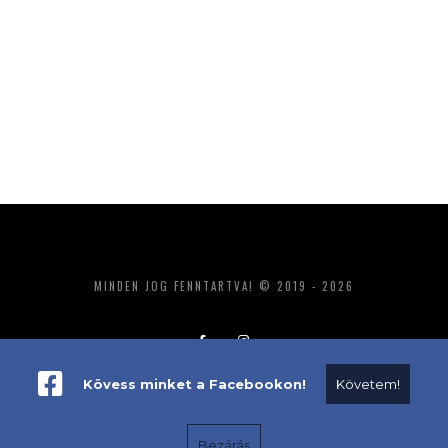
MINDEN JOG FENNTARTVA! © 2019 - 2026
Kövess minket a Facebookon!
Követem!
ADATKEZELÉS
IMPRESSZUM
MÉDIAAJÁNLAT
Bezárás