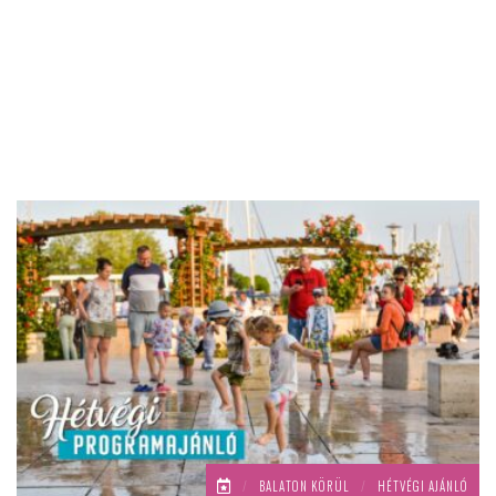
/
BALATON KÖRÜL
/
HÉTVÉGI AJÁNLÓ