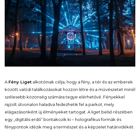
A
Fény Liget
alkotóinak célja, hogy a fény, a tér és az emberek
között valódi találkozásokat hozzon létre és a művészetet minél
szélesebb közönség számára tegye elérhetővé. Fényekkel
rajzolt útvonalon haladva fedezhetik fel a parkot, mely
elágazásonként új élményeket tartogat. A liget belső részében
egy „digitális erdő” bontakozik ki – holografikus formák és
fénypontok idézik meg a természet és a képzelet határvidékét.