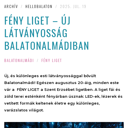
ARCHÍV
/
HELLOBALATON
/
2025. JUL. 19
FÉNY LIGET – ÚJ
LÁTVÁNYOSSÁG
BALATONALMÁDIBAN
BALATONALMÁDI
/
FÉNY LIGET
Új, és különleges esti látványossággal bővült
Balatonalmádi! Egészen augusztus 20-áig, minden este
vár a FÉNY LIGET a Szent Erzsébet ligetben. A liget fái és
zöld terei esténként fényárban úsznak: LED-ek, lézerek és
vetített formák keltenek életre egy különleges,
varázslatos világot.