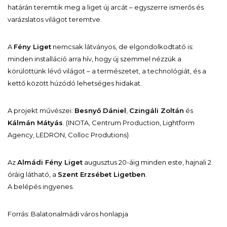
határán teremtik meg a liget új arcát – egyszerre ismerős és
varázslatos világot teremtve.
A
Fény Liget
nemcsak látványos, de elgondolkodtató is:
minden installáció arra hív, hogy új szemmel nézzük a
körülöttünk lévő világot – a természetet, a technológiát, és a
kettő között húzódó lehetséges hidakat.
A projekt művészei:
Besnyő Dániel
,
Czingáli Zoltán
és
Kálmán Mátyás
. (INOTA, Centrum Production, Lightform
Agency, LEDRON, Colloc Produtions)
Az
Almádi Fény Liget
augusztus 20-áig minden este, hajnali 2
óráig látható, a
Szent Erzsébet Ligetben
.
A belépés ingyenes.
Forrás: Balatonalmádi város honlapja