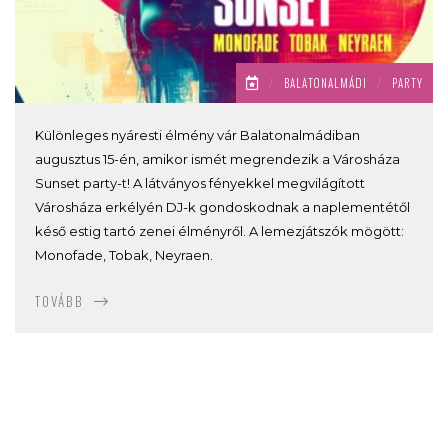
/
BALATONALMÁDI
/
PARTY
Különleges nyáresti élmény vár Balatonalmádiban
augusztus 15-én, amikor ismét megrendezik a Városháza
Sunset party-t! A látványos fényekkel megvilágított
Városháza erkélyén DJ-k gondoskodnak a naplementétől
késő estig tartó zenei élményről. A lemezjátszók mögött:
Monofade, Tobak, Neyraen.
TOVÁBB