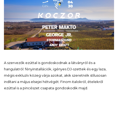
A szervezők ezúttal is gondoskodnak a látványról és a
hangulatról: fényinstallációk, igényes DJ-szettek és egy laza,
mégis exkluzív közeg várja azokat, akik szeretnék stílusosan
indítani a május elsejei hétvégét. Finom italokról, ételekről
ezúttal is a pincészet csapata gondoskodik majd.