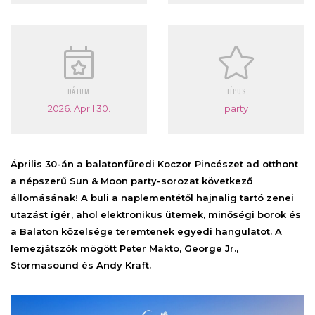
DÁTUM
TÍPUS
2026. April 30.
party
Április 30-án a balatonfüredi Koczor Pincészet ad otthont
a népszerű
Sun & Moon party-sorozat
következő
állomásának! A buli a naplementétől hajnalig tartó zenei
utazást ígér, ahol elektronikus ütemek, minőségi borok és
a Balaton közelsége teremtenek egyedi hangulatot. A
lemezjátszók mögött Peter Makto, George Jr.,
Stormasound és Andy Kraft.