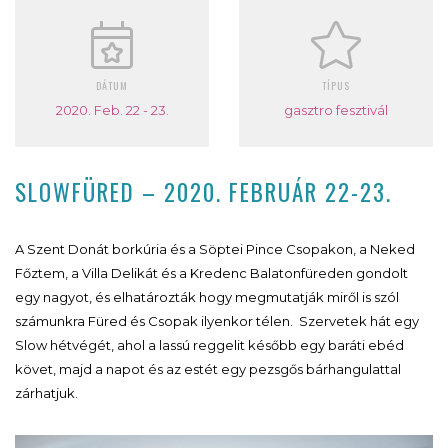
DÁTUM
TÍPUS
2020. Feb. 22 - 23.
gasztro fesztivál
SLOWFÜRED – 2020. FEBRUÁR 22-23.
A Szent Donát borkúria és a Söptei Pince Csopakon, a Neked
Főztem, a Villa Delikát és a Kredenc Balatonfüreden gondolt
egy nagyot, és elhatározták hogy megmutatják miről is szól
számunkra Füred és Csopak ilyenkor télen. Szervetek hát egy
Slow hétvégét, ahol a lassú reggelit később egy baráti ebéd
követ, majd a napot és az estét egy pezsgős bárhangulattal
zárhatjuk.