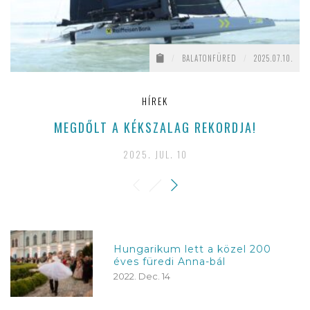
/
BALATONFÜRED
/
2025.07.10.
HÍREK
MEGDŐLT A KÉKSZALAG REKORDJA!
2025. JUL. 10
Hungarikum lett a közel 200
éves füredi Anna-bál
2022. Dec. 14