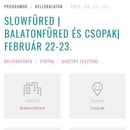
PROGRAMOK
/
HELLOBALATON
/
2020. FEB. 22 - 23.
SLOWFÜRED |
BALATONFÜRED ÉS CSOPAK|
FEBRUÁR 22-23.
BALATONFÜRED
/
CSOPAK
/
GASZTRO FESZTIVÁL
TELEPÜLÉS
HELYSZÍN
Balatonfüred
Csopak