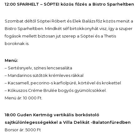
12:00 SPARHELT – SÖPTEI közös főzés a Bistro Sparheltben
Szombat déltől Söptei Róbert és Elek Balázs főz közös menüt a
Bistro Sparheltben. Mindkét séf birtokkonyhát visz, így a szuper
fogások mellett biztosan jut szerep a Söptei és a Thetis
boroknak is.
Menü:
– Sertésnyelv, színes lencsesaláta
– Mandarinos sütőtök krémleves rákkal
– Kacsamell, pecorino-s karfiolpüré, körtével és krokettel
– Kókuszos Créme Brulée bogyós gyümölcsökkel.
Menü ár: 10 000 Ft.
18:00 Guden Kertmög vertikális borkóstoló
sajtkülönlegességekkel a Villa Delikát -Balatonfüredben
Borsor ár: 5000 Ft