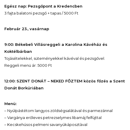
Egész nap: Pezsgőpont a Kredencben
3 fajta balatoni pezsgő + tapas / 5000 Ft
Február 23., vasárnap
9:00: Békebeli Villásreggeli a Karolina Kávéház és
Koktélbárban
Tojásételekkel, süteményekkel kávéval és pezsgővel.
Reggeli menü ár: 5000 Ft
12:00: SZENT DONÁT – NEKED FŐZTEM közös főzés a Szent
Donát Borkúriában
Menü:
– Nyúlpástétom langyos zöldségsalátával és parmezánnal
– Vargánya erőleves petrezselymes libamáj felfújttal
– Kecskehúsos pelmeni savanyúkáposztàval