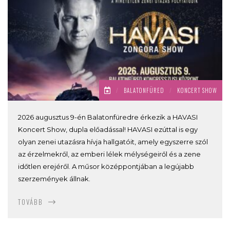
/
BALATONFÜRED
/
KONCERT SHOW
2026 augusztus 9-én Balatonfüredre érkezik a HAVASI
Koncert Show, dupla előadással! HAVASI ezúttal is egy
olyan zenei utazásra hívja hallgatóit, amely egyszerre szól
az érzelmekről, az emberi lélek mélységeiről és a zene
időtlen erejéről. A műsor középpontjában a legújabb
szerzemények állnak.
TOVÁBB