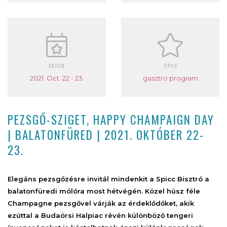
DÁTUM
TÍPUS
2021. Oct. 22 - 23.
gasztro program
PEZSGŐ-SZIGET, HAPPY CHAMPAIGN DAY
| BALATONFÜRED | 2021. OKTÓBER 22-
23.
Elegáns pezsgőzésre invitál mindenkit a Spicc Bisztró a
balatonfüredi mólóra most hétvégén. Közel húsz féle
Champagne pezsgővel várják az érdeklődőket, akik
ezúttal a Budaörsi Halpiac révén különböző tengeri