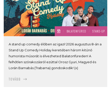
/
BALATONFÜRED
/
STAND-UP
A stand up comedy élőben az igazi! 2026 augusztus 8-án a
Stand Up Comedy Holiday keretében három kitűnő
humorista műsorát is élvezheted Balatonfüreden! A
felhőtlen szórakozásról ezúttal Orosz Gyuri, Magyed és
Lorán Barnabás (Trabarna) gondoskodik! (x)
TOVÁBB