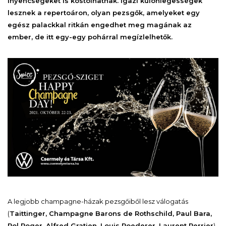
ínyencségeket is kóstolhatnak. Igazi különlegességek
lesznek a repertoáron, olyan pezsgők, amelyeket egy
egész palackkal ritkán engedhet meg magának az
ember, de itt egy-egy pohárral megízlelhetők.
A legjobb champagne-házak pezsgőiből lesz válogatás
(
Taittinger, Champagne Barons de Rothschild, Paul Bara,
Pol Roger, Alfred Gratien, Louis Roederer, Laurent Perrier
)