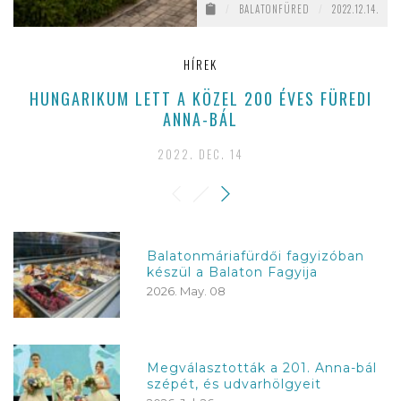
/
BALATONFÜRED
/
2022.12.14.
HÍREK
HUNGARIKUM LETT A KÖZEL 200 ÉVES FÜREDI
ANNA-BÁL
2022. DEC. 14
Balatonmáriafürdői fagyizóban
készül a Balaton Fagyija
2026. May. 08
Megválasztották a 201. Anna-bál
szépét, és udvarhölgyeit