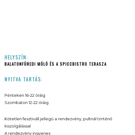
HELYSZÍN:
BALATONFÜREDI MÓLÓ ÉS A SPICCBISTRO TERASZA
NYITVA TARTÁS:
Pénteken 16-22 óráig
Szombaton 12-22 óráig
Kötetlen fesztiváll jellegű a rendezvény, pultnál történő
kiszolgálással
A rendezvény ingyenes