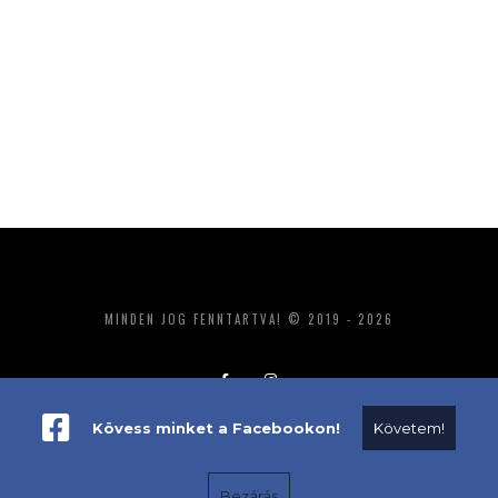
MINDEN JOG FENNTARTVA! © 2019 - 2026
Kövess minket a Facebookon!
Követem!
ADATKEZELÉS
IMPRESSZUM
MÉDIAAJÁNLAT
Bezárás