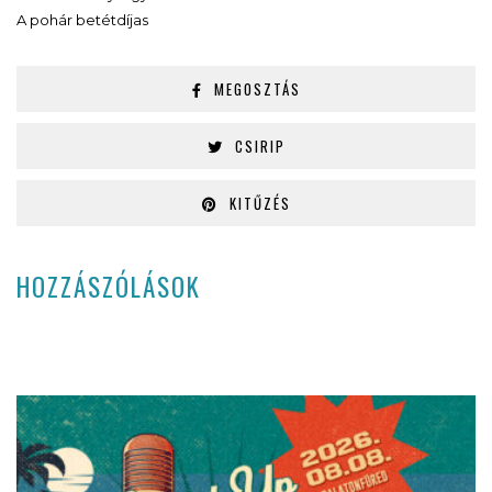
A p
ohár betétdíjas
MEGOSZTÁS
CSIRIP
KITŰZÉS
HOZZÁSZÓLÁSOK