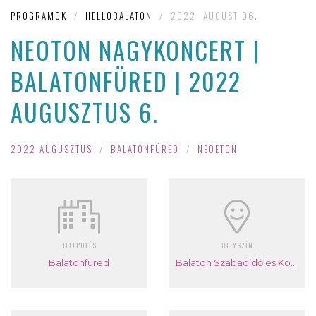
PROGRAMOK
/
HELLOBALATON
/
2022. AUGUST 06.
NEOTON NAGYKONCERT |
BALATONFÜRED | 2022
AUGUSZTUS 6.
2022 AUGUSZTUS
/
BALATONFÜRED
/
NEOETON
TELEPÜLÉS
HELYSZÍN
Balatonfüred
Balaton Szabadidő és Konferencia Központ