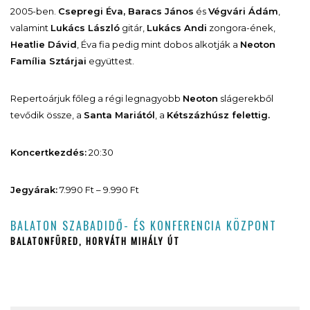
2005-ben.
Csepregi Éva, Baracs János
és
Végvári Ádám
,
valamint
Lukács László
gitár,
Lukács Andi
zongora-ének,
Heatlie Dávid
, Éva fia pedig mint dobos alkotják a
Neoton
Família Sztárjai
együttest.
Repertoárjuk főleg a régi legnagyobb
Neoton
slágerekből
tevődik össze, a
Santa Mariától
, a
Kétszázhúsz felettig.
Koncertkezdés:
20:30
Jegyárak:
7.990 Ft – 9.990 Ft
BALATON SZABADIDŐ- ÉS KONFERENCIA KÖZPONT
BALATONFÜRED, HORVÁTH MIHÁLY ÚT