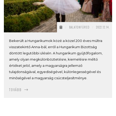
/
BALATONFÜRED
/
2022.12.14.
Bekerült a Hungarikumok közé a közel 200 éves múltra
visszatekintő Anna-bál, erről a Hungarikum Bizottság
döntött legutóbbi ülésén. A hungarikum gyűjtőfogalom,
amely olyan megkülönböztetésre, kiemelésre méltó
értéket jelöl, amely a magyarságra jellemző
tulajdonságával, egyediségével, különlegességével és
minőségével a magyarság csúcsteljesítménye.
TOVÁBB