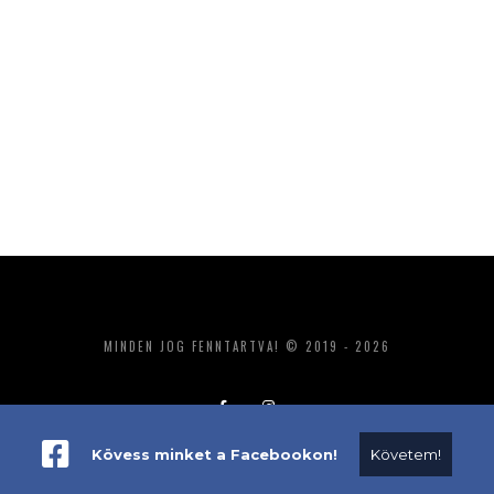
MINDEN JOG FENNTARTVA! © 2019 - 2026
Kövess minket a Facebookon!
Követem!
ADATKEZELÉS
IMPRESSZUM
MÉDIAAJÁNLAT