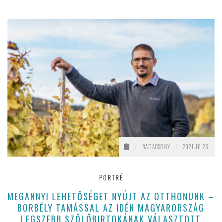
/
BADACSONY
/
2021.10.23.
PORTRÉ
MEGANNYI LEHETŐSÉGET NYÚJT AZ OTTHONUNK –
BORBÉLY TAMÁSSAL AZ IDÉN MAGYARORSZÁG
LEGSZEBB SZŐLŐBIRTOKÁNAK VÁLASZTOTT