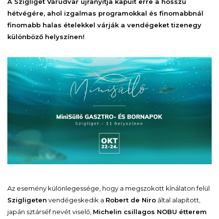
A Szigliget Várudvar újranyitja kapuit erre a hosszú
hétvégére, ahol izgalmas programokkal és finomabbnál
finomabb halas ételekkel várják a vendégeket tizenegy
különböző helyszínen!
Az esemény különlegessége, hogy a megszokott kínálaton felül
Szigligeten
vendégeskedik a
Robert de Niro
által alapított,
japán sztárséf nevét viselő,
Michelin csillagos NOBU étterem