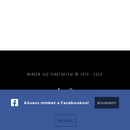
MINDEN JOG FENNTARTVA! © 2019 - 2026
Kövess minket a Facebookon!
Követem!
ADATKEZELÉS
IMPRESSZUM
MÉDIAAJÁNLAT
Bezárás