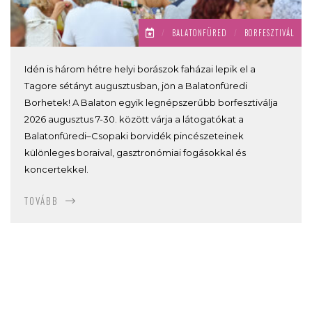
/
BALATONFÜRED
/
BORFESZTIVÁL
Idén is három hétre helyi borászok faházai lepik el a
Tagore sétányt augusztusban, jön a Balatonfüredi
Borhetek! A Balaton egyik legnépszerűbb borfesztiválja
2026 augusztus 7-30. között várja a látogatókat a
Balatonfüredi–Csopaki borvidék pincészeteinek
különleges boraival, gasztronómiai fogásokkal és
koncertekkel.
TOVÁBB