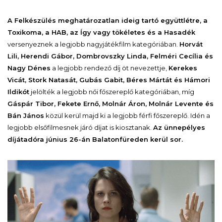
A Felkészülés meghatározatlan ideig tartó együttlétre, a
Toxikoma, a HAB, az Így vagy tökéletes és a Hasadék
versenyeznek a legjobb nagyjátékfilm kategóriában.
Horvát
Lili, Herendi Gábor, Dombrovszky Linda, Felméri Cecília és
Nagy Dénes
a legjobb rendező díj öt nevezettje,
Kerekes
Vicát, Stork Natasát, Gubás Gabit, Béres Mártát és Hámori
Ildikót
jelölték a legjobb női főszereplő kategóriában, míg
Gáspár Tibor, Fekete Ernő, Molnár Áron, Molnár Levente és
Bán János
közül kerül majd ki a legjobb férfi főszereplő. Idén a
legjobb elsőfilmesnek járó díjat is kiosztanak.
Az ünnepélyes
díjátadóra június 26-án
Balatonfüreden kerül sor.