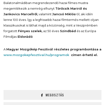
Balatonalmádiban megrendezendő hazai filmes mustra
megemlékezik a nemrég elhunyt
Törőcsik Mariról és
Jankovics Marcellről,
valamint
Jancsó Miklós
ról, aki idén
lenne 100 éves. Így a legfrissebb hazai filmtermés mellett olyan
klasszikusokat is láthat majd a közönség, mint a Veszprémben
forgatott
Fényes szelek,
az 50 éves
Szindbád
és az Európa
Filmdíjas
Eldorádó
.
A
Magyar Mozgókép Fesztivál részletes programbontása a
www.mozgokepfesztival.hu/programok
címen érhető el.
MEGOSZTÁS