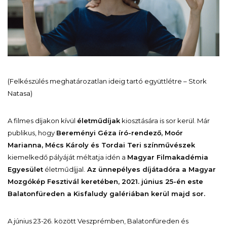
(Felkészülés meghatározatlan ideig tartó együttlétre – Stork
Natasa)
A filmes díjakon kívül
életműdíjak
kiosztására is sor kerül. Már
publikus, hogy
Bereményi Géza író-rendező, Moór
Marianna, Mécs Károly és Tordai Teri színművészek
kiemelkedő pályáját méltatja idén a
Magyar Filmakadémia
Egyesület
életműdíjjal.
Az ünnepélyes díjátadóra a Magyar
Mozgókép Fesztivál keretében, 2021. június 25-én este
Balatonfüreden a Kisfaludy galériában kerül majd sor.
A június 23-26. között Veszprémben, Balatonfüreden és