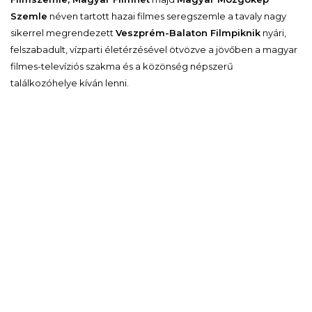
Szemle
néven tartott hazai filmes seregszemle a tavaly nagy
sikerrel megrendezett
Veszprém-Balaton Filmpiknik
nyári,
felszabadult, vízparti életérzésével ötvözve a jövőben a magyar
filmes-televíziós szakma és a közönség népszerű
találkozóhelye kíván lenni.