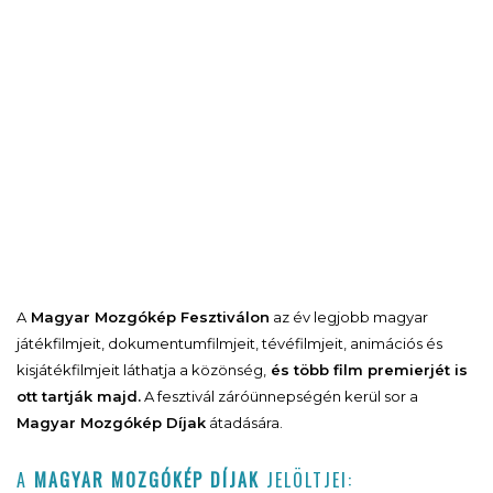
A
Magyar Mozgókép Fesztiválon
az év legjobb magyar
játékfilmjeit, dokumentumfilmjeit, tévéfilmjeit, animációs és
kisjátékfilmjeit láthatja a közönség,
és több film premierjét is
ott tartják majd.
A fesztivál záróünnepségén kerül sor a
Magyar Mozgókép Díjak
átadására.
A
MAGYAR MOZGÓKÉP DÍJAK
JELÖLTJEI: