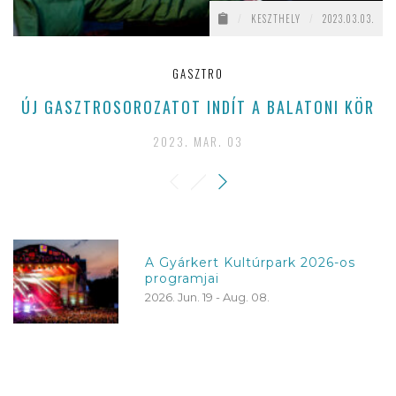
/
KESZTHELY
/
2023.03.03.
GASZTRO
ÚJ GASZTROSOROZATOT INDÍT A BALATONI KÖR
A
2023. MAR. 03
A Gyárkert Kultúrpark 2026-os
programjai
2026. Jun. 19 - Aug. 08.