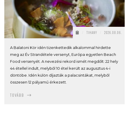
/
TIHANY
/
2026.08.06.
A Balatoni Kör idén tizenkettedik alkalommal hirdette
meg az Év Strandétele versenyt, Európa egyetlen Beach
Food versenyét. A nevezési rekord ismét megdőlt: 22 hely
44 étellel indult, melyből 10 étel került az augusztus 4-i
döntöbe. Idén külön díjazták a palacsintákat, melyből
összesen 12 pályamű érkezett.
TOVÁBB