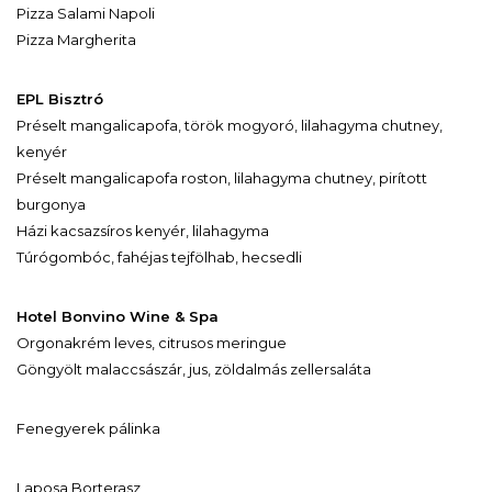
Pizza Salami Napoli
Pizza Margherita
EPL Bisztró
Préselt mangalicapofa, török mogyoró, lilahagyma chutney,
kenyér
Préselt mangalicapofa roston, lilahagyma chutney, pirított
burgonya
Házi kacsazsíros kenyér, lilahagyma
Túrógombóc, fahéjas tejfölhab, hecsedli
Hotel Bonvino Wine & Spa
Orgonakrém leves, citrusos meringue
Göngyölt malaccsászár, jus, zöldalmás zellersaláta
Fenegyerek pálinka
Laposa Borterasz