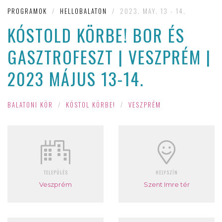
PROGRAMOK
/
HELLOBALATON
/
2023. MAY. 13 - 14.
KÓSTOLD KÖRBE! BOR ÉS
GASZTROFESZT | VESZPRÉM |
2023 MÁJUS 13-14.
BALATONI KÖR
/
KÓSTOL KÖRBE!
/
VESZPRÉM
TELEPÜLÉS
HELYSZÍN
Veszprém
Szent Imre tér