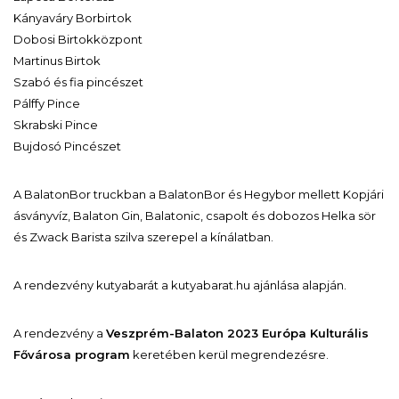
Kányaváry Borbirtok
Dobosi Birtokközpont
Martinus Birtok
Szabó és fia pincészet
Pálffy Pince
Skrabski Pince
Bujdosó Pincészet
A BalatonBor truckban a BalatonBor és Hegybor mellett Kopjári
ásványvíz, Balaton Gin, Balatonic, csapolt és dobozos Helka sör
és Zwack Barista szilva szerepel a kínálatban.
A rendezvény kutyabarát a kutyabarat.hu ajánlása alapján.
A rendezvény a
Veszprém-Balaton 2023 Európa Kulturális
Fővárosa program
keretében kerül megrendezésre.