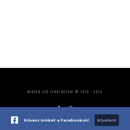
MINDEN JOG FENNTARTVA! © 2019 - 2026
Kövess minket a Facebookon!
Követem!
ADATKEZELÉS
IMPRESSZUM
MÉDIAAJÁNLAT