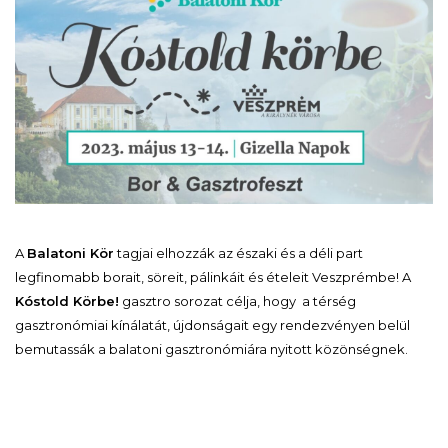
A
Balatoni Kör
tagjai elhozzák az északi és a déli part
legfinomabb borait, söreit, pálinkáit és ételeit Veszprémbe! A
Kóstold Körbe!
gasztro sorozat célja, hogy a térség
gasztronómiai kínálatát, újdonságait egy rendezvényen belül
bemutassák a balatoni gasztronómiára nyitott közönségnek.