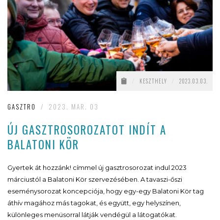
/
KESZTHELY
/
2023.03.03.
GASZTRO
/
2023. MAR. 03
ÚJ GASZTROSOROZATOT INDÍT A
BALATONI KÖR
Gyertek át hozzánk! címmel új gasztrosorozat indul 2023
márciustól a Balatoni Kör szervezésében. A tavaszi-őszi
eseménysorozat koncepciója, hogy egy-egy Balatoni Kör tag
áthív magához más tagokat, és együtt, egy helyszínen,
különleges menüsorral látják vendégül a látogatókat.