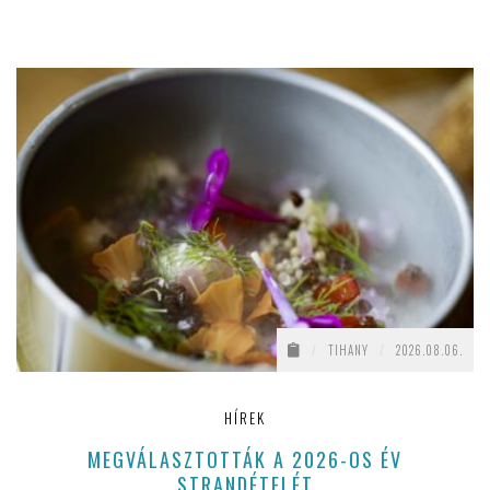
/
TIHANY
/
2026.08.06.
HÍREK
MEGVÁLASZTOTTÁK A 2026-OS ÉV
STRANDÉTELÉT