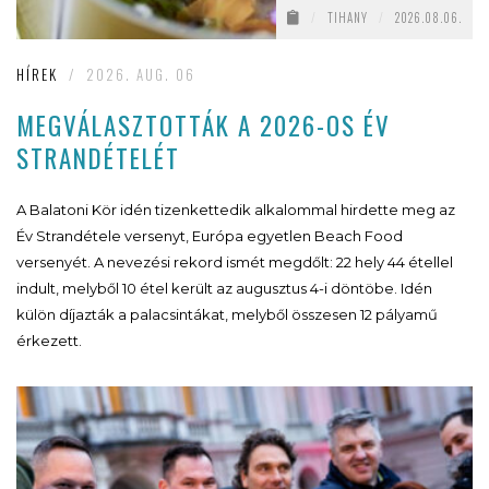
/
TIHANY
/
2026.08.06.
HÍREK
/
2026. AUG. 06
MEGVÁLASZTOTTÁK A 2026-OS ÉV
STRANDÉTELÉT
A Balatoni Kör idén tizenkettedik alkalommal hirdette meg az
Év Strandétele versenyt, Európa egyetlen Beach Food
versenyét. A nevezési rekord ismét megdőlt: 22 hely 44 étellel
indult, melyből 10 étel került az augusztus 4-i döntöbe. Idén
külön díjazták a palacsintákat, melyből összesen 12 pályamű
érkezett.