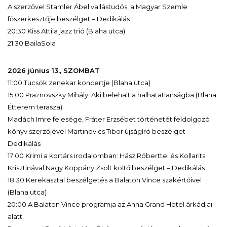
A szerzővel Stamler Ábel vallástudós, a Magyar Szemle
főszerkesztője beszélget – Dedikálás
20:30 Kiss Attila jazz trió (Blaha utca)
21:30 BailaSola
2026 június 13., SZOMBAT
11:00 Tücsök zenekar koncertje (Blaha utca)
15:00 Praznovszky Mihály: Aki belehalt a halhatatlanságba (Blaha
Étterem terasza)
Madách Imre felesége, Fráter Erzsébet történetét feldolgozó
könyv szerzőjével Martinovics Tibor újságíró beszélget –
Dedikálás
17:00 Krimi a kortárs irodalomban: Hász Róberttel és Kollarits
Krisztinával Nagy Koppány Zsolt költő beszélget – Dedikálás
18:30 Kerekasztal beszélgetés a Balaton Vince szakértőivel
(Blaha utca)
20:00 A Balaton Vince programja az Anna Grand Hotel árkádjai
alatt