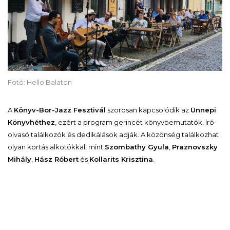
Fotó: Hello Balaton
A
Könyv-Bor-Jazz Fesztivál
szorosan kapcsolódik az
Ünnepi
Könyvhéthez
, ezért a program gerincét könyvbemutatók, író-
olvasó találkozók és dedikálások adják. A közönség találkozhat
olyan kortás alkotókkal, mint
Szombathy Gyula
,
Praznovszky
Mihály
,
Hász Róbert
és
Kollarits Krisztina
.