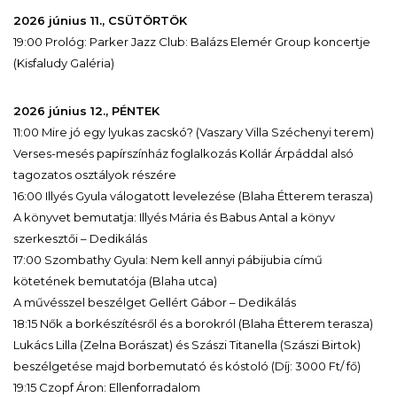
2026 június 11., CSÜTÖRTÖK
19:00 Prológ: Parker Jazz Club: Balázs Elemér Group koncertje
(Kisfaludy Galéria)
2026 június 12., PÉNTEK
11:00 Mire jó egy lyukas zacskó? (Vaszary Villa Széchenyi terem)
Verses-mesés papírszínház foglalkozás Kollár Árpáddal alsó
tagozatos osztályok részére
16:00 Illyés Gyula válogatott levelezése (Blaha Étterem terasza)
A könyvet bemutatja: Illyés Mária és Babus Antal a könyv
szerkesztői – Dedikálás
17:00 Szombathy Gyula: Nem kell annyi pábijubia című
kötetének bemutatója (Blaha utca)
A művésszel beszélget Gellért Gábor – Dedikálás
18:15 Nők a borkészítésről és a borokról (Blaha Étterem terasza)
Lukács Lilla (Zelna Borászat) és Szászi Titanella (Szászi Birtok)
beszélgetése majd borbemutató és kóstoló (Díj: 3000 Ft/ fő)
19:15 Czopf Áron: Ellenforradalom