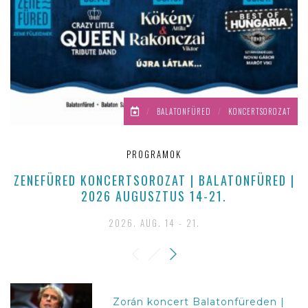
/
BALATONFÜRED
/
KONCERTSOROZAT
PROGRAMOK
ZENEFÜRED KONCERTSOROZAT | BALATONFÜRED |
2026 AUGUSZTUS 14-21.
2026. AUG. 14 - 21.
Zorán koncert Balatonfüreden |