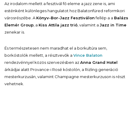
Az irodalom mellett a fesztivál fő eleme a jazz zene is, ami
esténként különleges hangulatot hoz Balatonfüred reformkori
városrészébe. A
Könyv-Bor-Jazz Fesztiválon
fellép a a
Balázs
Elemér Group
, a
Kiss Attila jazz trió
, valamint a
Jazz in Time
zenekar is.
És természetesen nem maradhat el a borkultúra sem,
borkóstolók mellett, a résztvevők a
Vince Balaton
rendezvénnyel közös szervezésben az
Anna Grand Hotel
árkádjai alatt Provance-i Rosé kóstolón, a Rizling generáció
mesterkurzusán, valamint Champagne mesterkurzuson is részt
vehetnek.