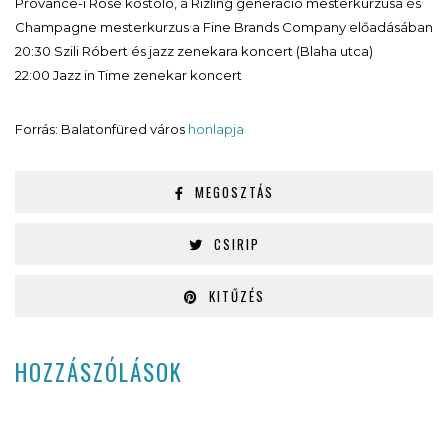
Provance-i Rosé kóstoló, a Rizling generáció mesterkurzusa és
Champagne mesterkurzus a Fine Brands Company előadásában
20:30 Szili Róbert és jazz zenekara koncert (Blaha utca)
22:00 Jazz in Time zenekar koncert
Forrás: Balatonfüred város
honlapja
MEGOSZTÁS
CSIRIP
KITŰZÉS
HOZZÁSZÓLÁSOK