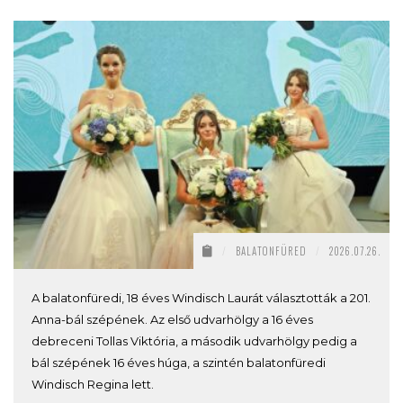
/
BALATONFÜRED
/
2026.07.26.
A balatonfüredi, 18 éves Windisch Laurát választották a 201.
Anna-bál szépének. Az első udvarhölgy a 16 éves
debreceni Tollas Viktória, a második udvarhölgy pedig a
bál szépének 16 éves húga, a szintén balatonfüredi
Windisch Regina lett.