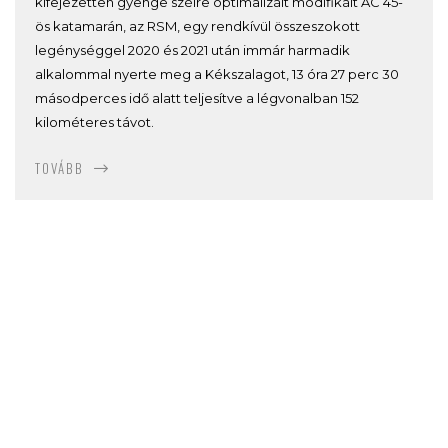
kifejezetten gyenge szélre optimalizált modifikált AC 45-
ös katamarán, az RSM, egy rendkívül összeszokott
legénységgel 2020 és 2021 után immár harmadik
alkalommal nyerte meg a Kékszalagot, 13 óra 27 perc 30
másodperces idő alatt teljesítve a légvonalban 152
kilométeres távot.
TOVÁBB