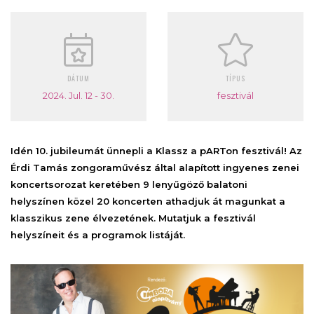
DÁTUM
TÍPUS
2024. Jul. 12 - 30.
fesztivál
Idén 10. jubileumát ünnepli a Klassz a pARTon fesztivál! Az
Érdi Tamás zongoraművész által alapított ingyenes zenei
koncertsorozat keretében 9 lenyűgöző balatoni
helyszínen közel 20 koncerten athadjuk át magunkat a
klasszikus zene élvezetének. Mutatjuk a fesztivál
helyszíneit és a programok listáját.