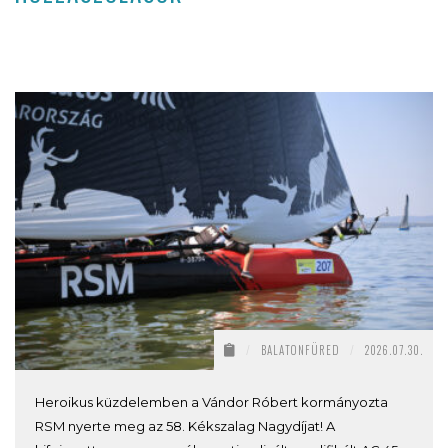
/
BALATONFÜRED
/
2026.07.30.
Heroikus küzdelemben a Vándor Róbert kormányozta
RSM nyerte meg az 58. Kékszalag Nagydíjat! A