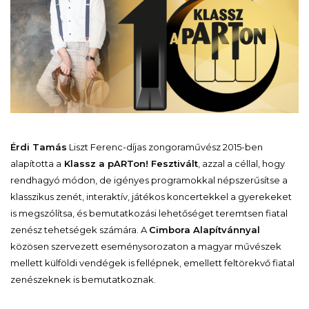
Érdi Tamás
Liszt Ferenc-díjas zongoraművész 2015-ben
alapította a
Klassz a pARTon! Fesztivált
, azzal a céllal, hogy
rendhagyó módon, de igényes programokkal népszerűsítse a
klasszikus zenét, interaktív, játékos koncertekkel a gyerekeket
is megszólítsa, és bemutatkozási lehetőséget teremtsen fiatal
zenész tehetségek számára. A
Cimbora Alapítvánnyal
közösen szervezett eseménysorozaton a magyar művészek
mellett külföldi vendégek is fellépnek, emellett feltörekvő fiatal
zenészeknek is bemutatkoznak.