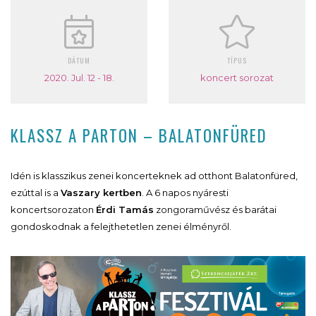
DÁTUM
TÍPUS
2020. Jul. 12 - 18.
koncert sorozat
KLASSZ A PARTON – BALATONFÜRED
Idén is klasszikus zenei koncerteknek ad otthont Balatonfüred,
ezúttal is a
Vaszary kertben
. A 6 napos nyáresti
koncertsorozaton
Érdi Tamás
zongoraművész és barátai
gondoskodnak a felejthetetlen zenei élményről.