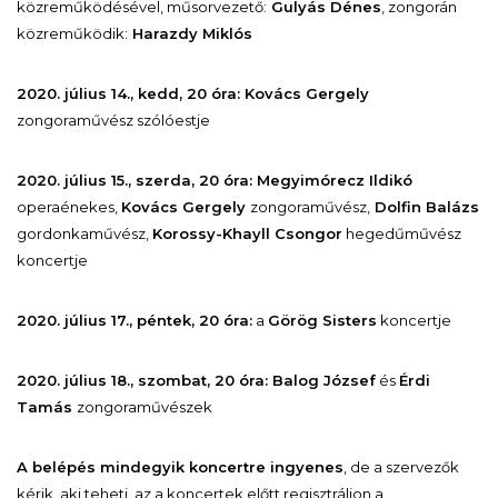
közreműködésével,
műsorvezető:
Gulyás Dénes
,
zongorán
közreműködik:
Harazdy Miklós
2020. július 14., kedd, 20 óra:
Kovács Gergely
zongoraművész szólóestje
2020. július 15., szerda, 20 óra:
Megyimórecz Ildikó
operaénekes
,
Kovács Gergely
zongoraművész
,
Dolfin Balázs
gordonkaművész
,
Korossy-Khayll Csongor
hegedűművész
koncertje
2020. július 17., péntek, 20 óra:
a
Görög Sisters
koncertje
2020. július 18., szombat, 20 óra:
Balog József
és
Érdi
Tamás
zongoraművészek
A belépés mindegyik koncertre ingyenes
, de a szervezők
kérik, aki teheti, az a koncertek előtt regisztráljon a