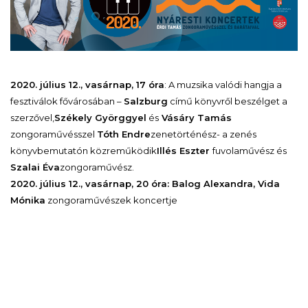
2020. július 12., vasárnap, 17 óra
:
A muzsika valódi hangja a
fesztiválok fővárosában –
Salzburg
című könyvről beszélget a
szerzővel,
Székely Györggyel
és
Vásáry Tamás
zongoraművésszel
Tóth Endre
zenetörténész- a zenés
könyvbemutatón közreműködik
Illés Eszter
fuvolaművész és
Szalai Éva
zongoraművész.
2020. július 12., vasárnap, 20 óra:
Balog Alexandra, Vida
Mónika
zongoraművészek koncertje