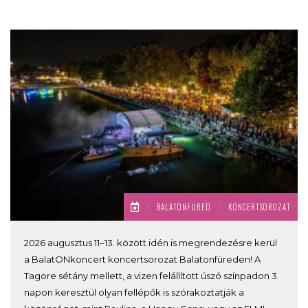
/
BALATONFÜRED
/
KONCERTSOROZAT
2026 augusztus 11–13. között idén is megrendezésre kerül
a BalatONkoncert koncertsorozat Balatonfüreden! A
Tagore sétány mellett, a vizen felállított úszó színpadon 3
napon keresztül olyan fellépők is szórakoztatják a