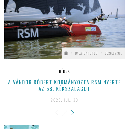
/
BALATONFÜRED
/
2026.07.30.
HÍREK
A VÁNDOR RÓBERT KORMÁNYOZTA RSM NYERTE
AZ 58. KÉKSZALAGOT
2026. JUL. 30