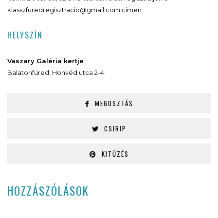
klasszfuredregisztracio@gmail.com címen.
HELYSZÍN
Vaszary Galéria kertje
Balatonfüred, Honvéd utca 2-4.
MEGOSZTÁS
CSIRIP
KITŰZÉS
HOZZÁSZÓLÁSOK