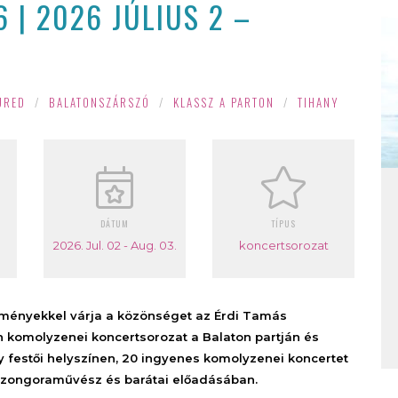
 | 2026 JÚLIUS 2 –
ÜRED
/
BALATONSZÁRSZÓ
/
KLASSZ A PARTON
/
TIHANY
DÁTUM
TÍPUS
2026. Jul. 02 - Aug. 03.
koncertsorozat
ményekkel várja a közönséget az Érdi Tamás
n komolyzenei koncertsorozat a Balaton partján és
gy festői helyszínen, 20 ingyenes komolyzenei koncertet
 zongoraművész és barátai előadásában.