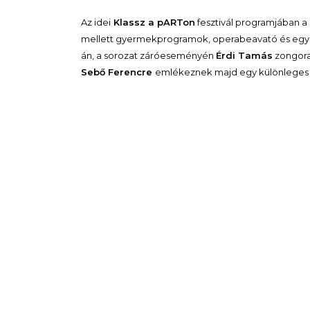
Az idei
Klassz a pARTon
fesztivál programjában a
mellett gyermekprogramok, operabeavató és egy kül
án, a sorozat záróeseményén
Érdi Tamás
zongora
Sebő Ferencre
emlékeznek majd egy különleges 