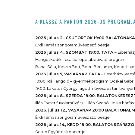
A KLASSZ A PARTON 2026-OS PROGRAMJ
2026 július 2., CSÜTÖRTÖK 19:00 BALATONAK
Érdi Tamás zongoraművész szólóestje
2026 július 4., SZOMBAT 19:00, TATA
– Esterház
Hangoskodó – családi operabeavató program
Banai Sára, Keszei Bori, Beeri Benjamin, Kendi La
2026 július 5, VASÁRNAP TATA
– Esterházy-kasté
10:00: RáHangoló – gyermekprogram Ocskai Gabrie
19:00: Lakatos György fagottművész és tanítványai
2026 július 8., SZERDA 19:00, BALATONKERES
Illés Eszter fuvolaművész – Illés-Szabó Helka hárf
2026. július 12., VASÁRNAP 20:00 BALATONAL
Érdi Tamás zongoraművész szólóestje
2026 július 14., KEDD 19:00, BALATONSZÁRSZÓ
Setup Együttes koncertje