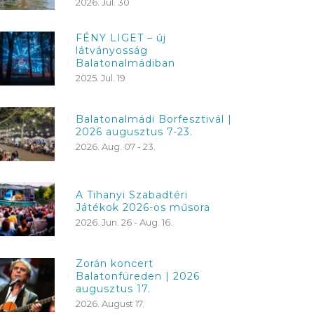
2026. Jul. 30
FÉNY LIGET – új
látványosság
Balatonalmádiban
2025. Jul. 19
Balatonalmádi Borfesztivál |
2026 augusztus 7-23.
2026. Aug. 07 - 23.
A Tihanyi Szabadtéri
Játékok 2026-os műsora
2026. Jun. 26 - Aug. 16.
Zorán koncert
Balatonfüreden | 2026
augusztus 17.
2026. August 17.