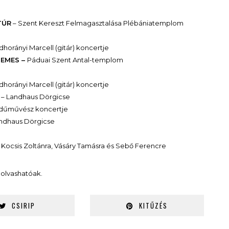
TÚR
– Szent Kereszt Felmagasztalása Plébániatemplom
horányi Marcell (gitár) koncertje
ZEMES –
Páduai Szent Antal-templom
horányi Marcell (gitár) koncertje
– Landhaus Dörgicse
edűművész koncertje
ndhaus Dörgicse
Kocsis Zoltánra, Vásáry Tamásra és Sebő Ferencre
olvashatóak.
CSIRIP
KITŰZÉS