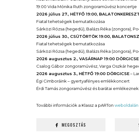
19:00 Vida Mónika Ruth zongoraművész koncertje
2026 július 27., HÉTFŐ 19:00, BALATONKERESZ
Fiatal tehetségek bemutatkozása
Sárközi Rózsa (hegedű), Balázs Réka (zongora), Pod
2026 július 30., CSÜTÖRTÖK 19:00, BALATONS
Fiatal tehetségek bemutatkozása
Sárközi Rózsa (hegedű), Balázs Réka (zongora), Pod
2026 augusztus 2., VASÁRNAP 19:00 DÖRGICSE
Csalog Gábor zongoraművész, Varga Oszkár heg
2026 augusztus 3., HÉTFŐ 19:00 DÖRGICSE
– La
Égi Cimboráink – gyertyafényes emlékkoncert
Érdi Tamás zongoraművész és barátai emlékeznek 
További információk a Klassz a pARTon
weboldalán
MEGOSZTÁS