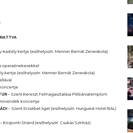
A
ARATTYA
y-kastély kertje (esőhelyszín: Menner Bernát Zeneiskola)
jos operaénekesekkel
ly kertje (esőhelyszín: Menner Bernát Zeneiskola)
llával
 koncertje
ZTÚR
– Szent Kereszt Felmagasztalása Plébániatemplom
ás növendék koncertje
MÁDI
– Szent Erzsébet liget (esőhelyszín: Hunguest Hotel BAL)
– Központi Strand (esőhelyszín: Csukás Színház)