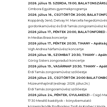
2026. július 15. SZERDA, 19:00, BALATONSZÁR
Cimbora Együttes gyermekprogramja
2026. július 16., CSÜTÖRTÖK 20:00, BALATON
Koppándy Jenő, Detvay M. Marcella hegedűművés
gordonkaművész és Érdi Tamás zongoraművész ko
2026 július 17., PÉNTEK 20:00, BALATONFÜRED
–
In Medias Brass koncertje
2026 július 17., PÉNTEK 20:30, TIHANY – Apáts
Vigh Andrea hárfaművész koncertje
2026 július 18., SZOMBAT 20:30, TIHANY – Apá
Görög Sisters zongoraduó koncertje
2026 július 19., VASÁRNAP 20:30, TIHANY – Ap
Érdi Tamás zongoraművész szólóestje
2026 július 23., CSÜTÖRTÖK 20:00 BALATON
Múzeumhajónál (esőnap: 2026. július 24.)
Érdi Tamás zongoraművész szólóestje
2026 július 24., PÉNTEK, GYULAKESZI
– Csigó Mal
17:30 Mesélő kastélyok – könyvbemutató
közreműködik Podhorányi Zsolt és Korhecz Imola