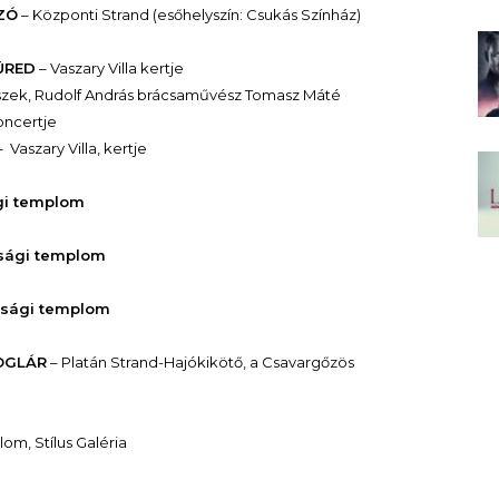
SZÓ
– Központi Strand (esőhelyszín: Csukás Színház)
FÜRED
– Vaszary Villa kertje
zek, Rudolf András brácsaművész Tomasz Máté
ncertje
 Vaszary Villa, kertje
ági templom
tsági templom
átsági templom
BOGLÁR
– Platán Strand-Hajókikötő, a Csavargőzös
om, Stílus Galéria