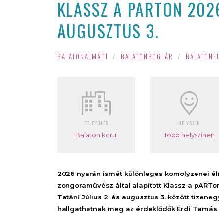
KLASSZ A PARTON 2026
AUGUSZTUS 3.
BALATONALMÁDI
/
BALATONBOGLÁR
/
BALATONF
TELEPÜLÉS
HELYSZÍN
Balaton körül
Több helyszínen
2026 nyarán ismét különleges komolyzenei él
zongoraművész által alapított Klassz a pARTo
Tatán! Július 2. és augusztus 3. között tizene
hallgathatnak meg az érdeklődők Érdi Tamás