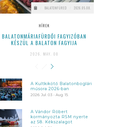
/
BALATONFÜRED
/
2026.05.08.
HÍREK
BALATONMÁRIAFÜRDŐI FAGYIZÓBAN
EZEKKEL
KÉSZÜL A BALATON FAGYIJA
BALA
2026. MAY. 08
202
A Kultkikötő Balatonboglári
műsora 2026-ban
2026. Jul. 03 - Aug. 15.
A Vándor Róbert
kormányozta RSM nyerte
az 58. Kékszalagot