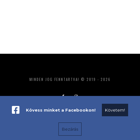
MINDEN JOG FENNTARTVA! © 2019 - 2026
Kövess minket a Facebookon!
Követem!
ADATKEZELÉS
IMPRESSZUM
MÉDIAAJÁNLAT
Bezárás