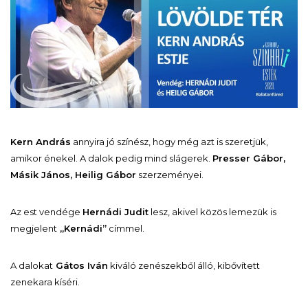
Kern András
annyira jó színész, hogy még azt is szeretjük,
amikor énekel. A dalok pedig mind slágerek.
Presser Gábor,
Másik János, Heilig Gábor
szerzeményei.
Az est vendége
Hernádi Judit
lesz, akivel közös lemezük is
megjelent
„Kernádi”
címmel.
A dalokat
Gátos Iván
kiváló zenészekből álló, kibővített
zenekara kíséri.