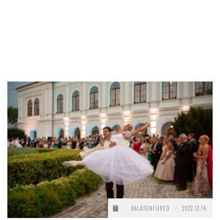
/
BALATONFÜRED
/
2022.12.14.