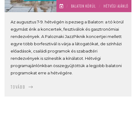
/
BALATON KÖRÜL
/
HÉTVÉGI AJÁNLÓ
Az augusztus 7-9. hétvégén is pezseg a Balaton: a tó körül
egymást érik a koncertek, fesztiválok és gasztronómiai
rendezvények. A Paloznaki JazzPiknik koncertjei mellett
egyre több borfesztivál is várja a látogatókat, de színházi
előadások, családi programok és szabadtéri
rendezvények is színesítik a kínálatot. Hétvégi
programajánlónkban összegyűjtöttük a legjobb balatoni
programokat erre a hétvégére.
TOVÁBB