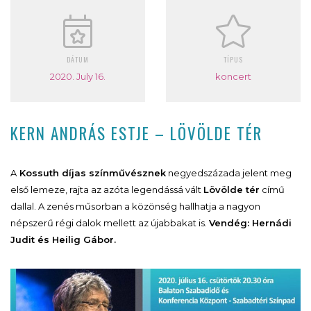
DÁTUM
TÍPUS
2020. July 16.
koncert
KERN ANDRÁS ESTJE – LÖVÖLDE TÉR
A
Kossuth díjas színművésznek
negyedszázada jelent meg
első lemeze, rajta az azóta legendássá vált
Lövölde tér
című
dallal. A zenés műsorban a közönség hallhatja a nagyon
népszerű régi dalok mellett az újabbakat is.
Vendég: Hernádi
Judit és Heilig Gábor.