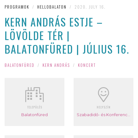
PROGRAMOK
/
HELLOBALATON
/
2020. JULY 16.
KERN ANDRÁS ESTJE –
LÖVÖLDE TÉR |
BALATONFÜRED | JÚLIUS 16.
BALATONFÜRED
/
KERN ANDRÁS
/
KONCERT
TELEPÜLÉS
HELYSZÍN
Balatonfüred
Szabadidő- és Konferencia központ