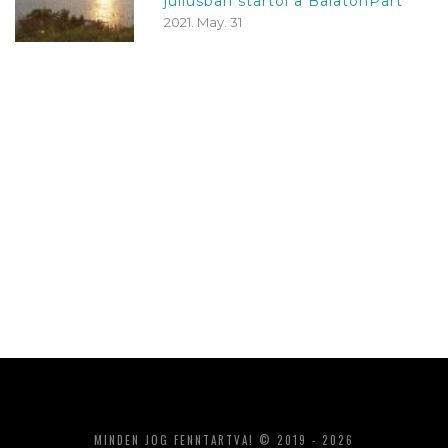
júliusban startol a BalatonPart
2021. May. 31
MINDEN JOG FENNTARTVA! © 2019 - 2026