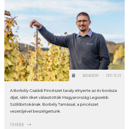
/
BADACSONY
/
2021.10.23.
A Borbély Családi Pincészet tavaly elnyerte az év borásza
díjat, idén őket választották Magyarország Legszebb
Szőlőbirtokának. Borbély Tamással, a pincészet
vezetőjével beszélgettünk.
TOVÁBB