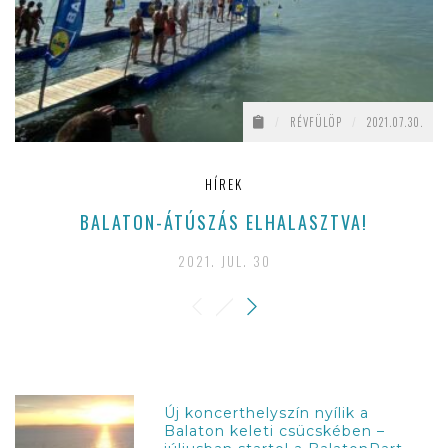
/
RÉVFÜLÖP
/
2021.07.30.
HÍREK
BALATON-ÁTÚSZÁS ELHALASZTVA!
2021. JUL. 30
Új koncerthelyszín nyílik a
Balaton keleti csücskében –