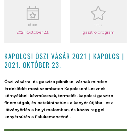
DÁTUM
TÍPUS
2021. October 23.
gasztro program
KAPOLCSI ŐSZI VÁSÁR 2021 | KAPOLCS |
2021. OKTÓBER 23.
Őszi vásárral és gasztro piknikkel várnak minden
érdeklődőt most szombaton Kapolcson! Lesznek
környékbeli kézművesek, termelők, kapolcsi gasztro
finomságok, és betekinthetünk a kenyér útjába: lesz
látványörlés a helyi malomban, és közös reggeli
kenyérsütés a Falukemencénél.