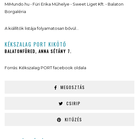
MiMundo.hu • Füri Erika Műhelye • Sweet Liget Kft. • Balaton
Borgaléria
A kiállítók listája folyamatosan bővül…
KÉKSZALAG PORT KIKÖTŐ
BALATONFÜRED, ANNA SÉTÁNY 7.
Forrás: Kékszalag PORT facebook oldala
MEGOSZTÁS
CSIRIP
KITŰZÉS