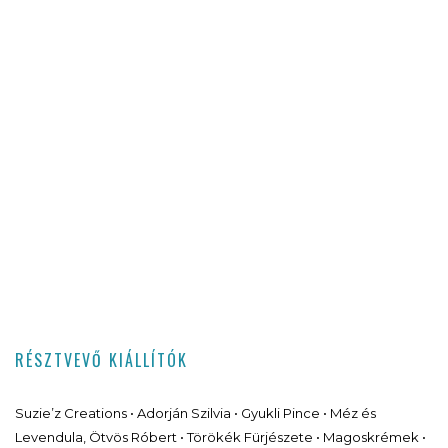
RÉSZTVEVŐ KIÁLLÍTÓK
Suzie’z Creations • Adorján Szilvia • Gyukli Pince • Méz és
Levendula, Ötvös Róbert • Törökék Fürjészete • Magoskrémek •