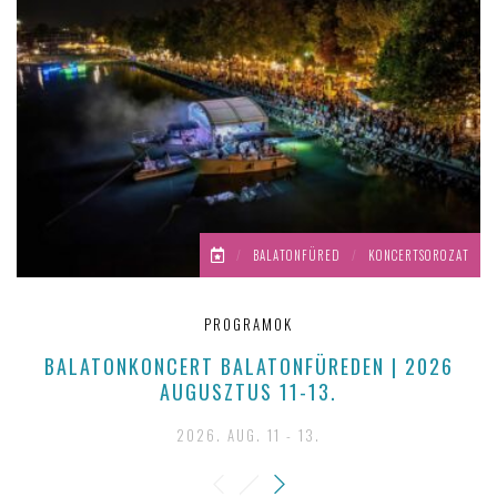
/
BALATONFÜRED
/
KONCERTSOROZAT
PROGRAMOK
BALATONKONCERT BALATONFÜREDEN | 2026
M
AUGUSZTUS 11-13.
2026. AUG. 11 - 13.