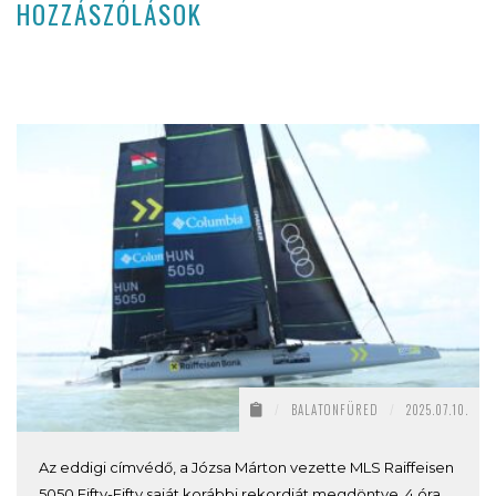
HOZZÁSZÓLÁSOK
/
BALATONFÜRED
/
2025.07.10.
Az eddigi címvédő, a Józsa Márton vezette MLS Raiffeisen
5050 Fifty-Fifty saját korábbi rekordját megdöntve, 4 óra