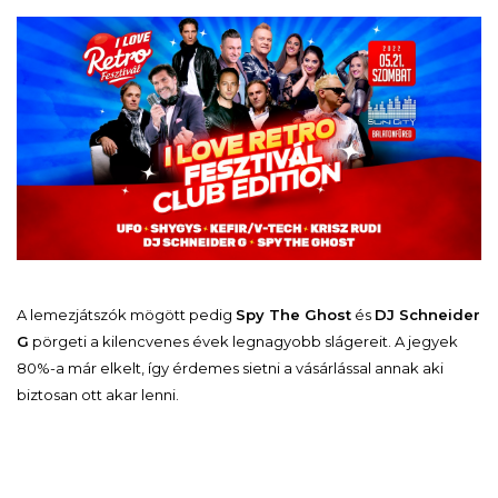
A lemezjátszók mögött pedig
Spy The Ghost
és
DJ Schneider
G
pörgeti a kilencvenes évek legnagyobb slágereit. A jegyek
80%-a már elkelt, így érdemes sietni a vásárlással annak aki
biztosan ott akar lenni.