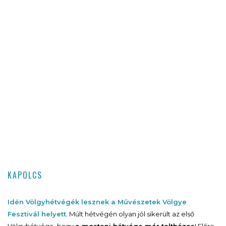
KAPOLCS
Idén Völgyhétvégék lesznek a Művészetek Völgye
Fesztivál helyett
. Múlt hétvégén olyan jól sikerült az első
Völgyhétvége, hogy
a mostani hétvége már teltházas
! Előre