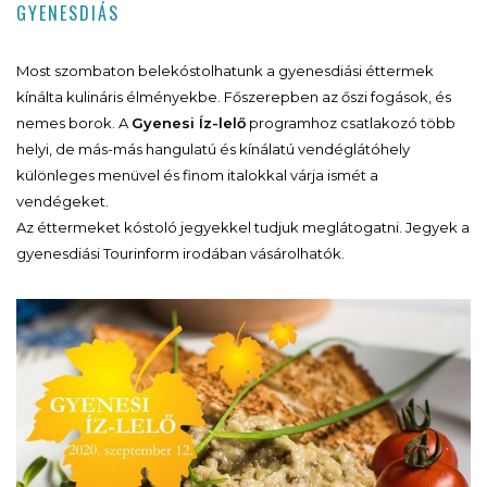
GYENESDIÁS
Most szombaton belekóstolhatunk a gyenesdiási éttermek
kínálta kulináris élményekbe. Főszerepben az őszi fogások, és
nemes borok. A
Gyenesi Íz-lelő
programhoz csatlakozó több
helyi, de más-más hangulatú és kínálatú vendéglátóhely
különleges menüvel és finom italokkal várja ismét a
vendégeket.
Az éttermeket kóstoló jegyekkel tudjuk meglátogatni. Jegyek a
gyenesdiási Tourinform irodában vásárolhatók.