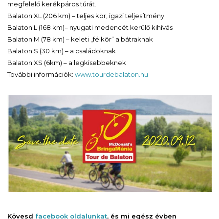
megfelelő kerékpáros túrát.
Balaton XL (206 km) – teljes kör, igazi teljesítmény
Balaton L (168 km)– nyugati medencét kerülő kihívás
Balaton M (78 km) – keleti „félkör” a bátraknak
Balaton S (30 km) – a családoknak
Balaton XS (6km) – a legkisebbeknek
További információk:
www.tourdebalaton.hu
Kövesd
facebook oldalunkat
, és mi egész évben