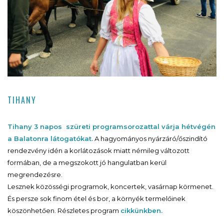
TIHANY
Tihany 3 napos szüreti programsorozattal várja hétvégén
a Balatonra látogatókat.
A hagyományos nyárzáró/őszindító
rendezvény idén a korlátozások miatt némileg változott
formában, de a megszokott jó hangulatban kerül
megrendezésre.
Lesznek közösségi programok, koncertek, vasárnap körmenet.
És persze sok finom étel és bor, a környék termelőinek
köszönhetően. Részletes program
cikkünkben.