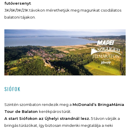
futóversenyt
.
3K/6K/9K/21K távokon mérethetjük meg magunkat csodálatos
balatoni tájakon.
SIÓFOK
Szintén szombaton rendezik meg a
McDonald’s BringaMánia
Tour de Balaton
kerékpáros túrát.
A start Siófokon az Újhelyi strandnál lesz.
5 távon várják a
bringás túrázókat, így biztosan mindenki megtalálja a neki