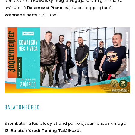
péntek este a
Kowalsky meg a Vega
játszik, míg másnap a
nyár utolsó
Rakonczai Piano
estje után, reggelig tartó
Wannabe party
zárja a sort.
BALATONFÜRED
Szombaton a
Kisfaludy strand
parkolójában rendezik meg a
13. Balatonfüredi Tuning Találkozót
!