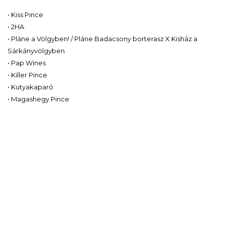
• Kiss Pince
• 2HA
• Pláne a Völgyben! / Pláne Badacsony borterasz X Kisház a
Sárkányvölgyben
• Pap Wines
• Killer Pince
• Kutyakaparó
• Magashegy Pince