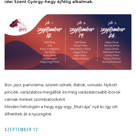
idei Szent György-hegy éjfélig alkalmak.
Bor, jazz, panoráma, szüreti színek, illatok, vonulás. Nyitott
pincék, varázslatos megállók és még varázslatosabb borok
várnak minket szombatonként.
Minden hétvégén a hegy egy-egy „főutcája” nyit ki, így ott
élhetitek át a nyüzsgést:
SZEPTEMBER 12.