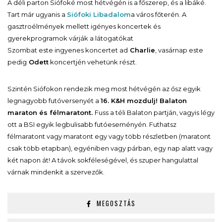
A déli parton Siófoké most hétvégén is a főszerep, és a libáké.
Tart már ugyanis a
Siófoki Libadalom
a város főterén. A
gasztroélmények mellett igényes koncertek és
gyerekprogramok várják a látogatókat
Szombat este ingyenes koncertet ad
Charlie
, vasárnap este
pedig
Odett
koncertjén vehetünk részt.
Szintén Siófokon rendezik meg most hétvégén az ősz egyik
legnagyobb futóversenyét a
16. K&H mozdulj! Balaton
maraton és félmaratont.
Fuss a téli Balaton partján, vagyis légy
ott a BSI egyik legbulisabb futóeseményén. Futhatsz
félmaratont vagy maratont egy vagy több részletben (maratont
csak több etapban), egyéniben vagy párban, egy nap alatt vagy
két napon át! A távok sokféleségével, és szuper hangulattal
várnak mindenkit a szervezők.
MEGOSZTÁS