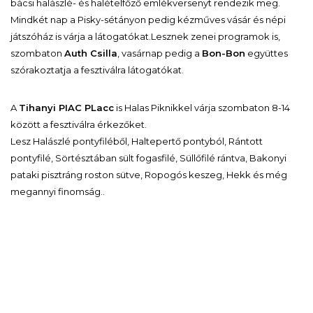
bácsi halászlé- és halételfőző emlékversenyt rendezik meg.
Mindkét nap a Pisky-sétányon pedig kézműves vásár és népi
játszóház is várja a látogatókat.Lesznek zenei programok is,
szombaton
Auth Csilla
, vasárnap pedig a
Bon-Bon
együttes
szórakoztatja a fesztiválra látogatókat.
A
Tihanyi PIAC PLacc
is Halas Piknikkel várja szombaton 8-14
között a fesztiválra érkezőket.
Lesz Halászlé pontyfiléből, Haltepertő pontyból, Rántott
pontyfilé, S
örtésztában sült fogasfilé, Süllőfilé rántva, Bakonyi
pataki pisztráng roston sütve, Ropogós keszeg, Hekk és még
megannyi finomság..