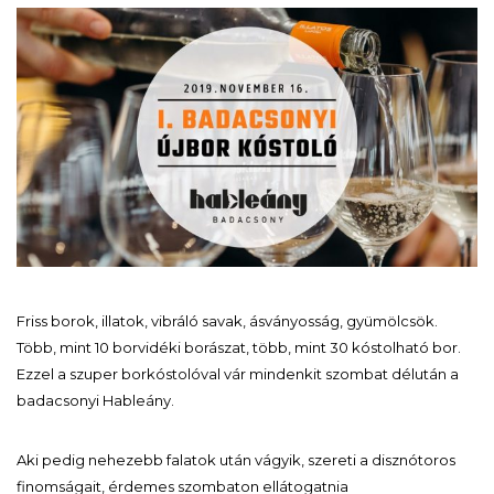
Friss borok, illatok, vibráló savak, ásványosság, gyümölcsök.
Több, mint 10 borvidéki borászat, több, mint 30 kóstolható bor.
Ezzel a szuper borkóstolóval vár mindenkit szombat délután a
badacsonyi Hableány.
Aki pedig nehezebb falatok után vágyik, szereti a disznótoros
finomságait, érdemes szombaton ellátogatnia