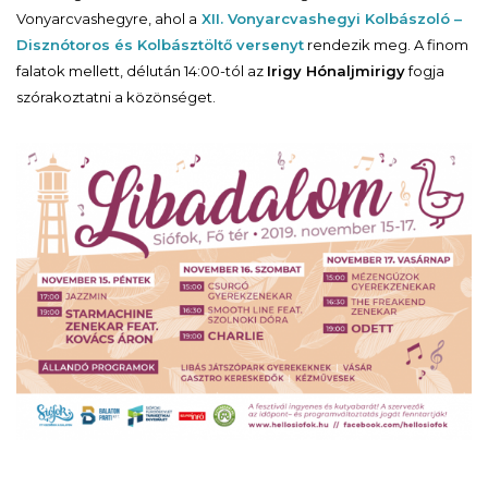
Vonyarcvashegyre, ahol a
XII. Vonyarcvashegyi Kolbászoló –
Disznótoros és Kolbásztöltő versenyt
rendezik meg. A finom
falatok mellett, délután 14:00-tól az
Irigy Hónaljmirigy
fogja
szórakoztatni a közönséget.