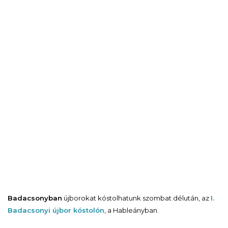
Badacsonyban
újborokat kóstolhatunk szombat délután, az
I.
Badacsonyi újbor kóstolón
, a Hableányban.