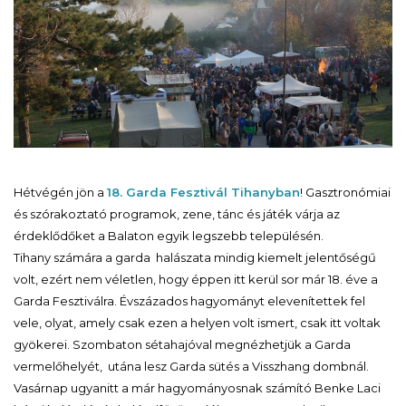
Hétvégén jön a
18. Garda Fesztivál Tihanyban
! Gasztronómiai
és szórakoztató programok, zene, tánc és játék várja az
érdeklődőket a Balaton egyik legszebb településén.
Tihany számára a garda halászata mindig kiemelt jelentőségű
volt, ezért nem véletlen, hogy éppen itt kerül sor már 18. éve a
Garda Fesztiválra. Évszázados hagyományt elevenítettek fel
vele, olyat, amely csak ezen a helyen volt ismert, csak itt voltak
gyökerei. Szombaton sétahajóval megnézhetjük a Garda
vermelőhelyét, utána lesz Garda sütés a Visszhang dombnál.
Vasárnap ugyanitt a már hagyományosnak számító Benke Laci