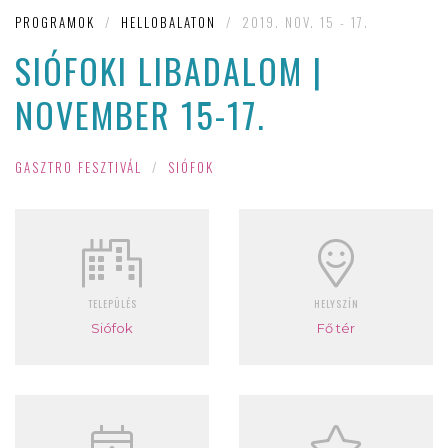
PROGRAMOK
/
HELLOBALATON
/
2019. NOV. 15 - 17.
SIÓFOKI LIBADALOM |
NOVEMBER 15-17.
GASZTRO FESZTIVÁL
/
SIÓFOK
TELEPÜLÉS
HELYSZÍN
Siófok
Fő tér