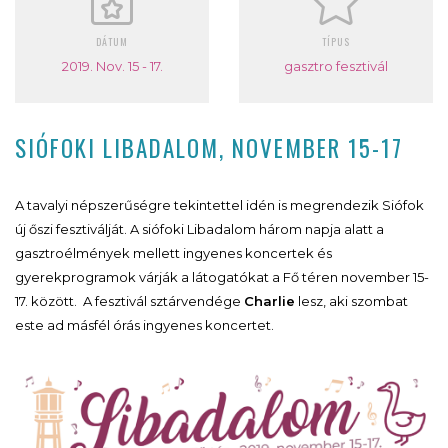
DÁTUM
TÍPUS
2019. Nov. 15 - 17.
gasztro fesztivál
SIÓFOKI LIBADALOM, NOVEMBER 15-17
A tavalyi népszerűségre tekintettel idén is megrendezik Siófok
új őszi fesztiválját. A siófoki Libadalom három napja alatt a
gasztroélmények mellett ingyenes koncertek és
gyerekprogramok várják a látogatókat a Fő téren november 15-
17. között. A fesztivál sztárvendége
Charlie
lesz, aki szombat
este ad másfél órás ingyenes koncertet.