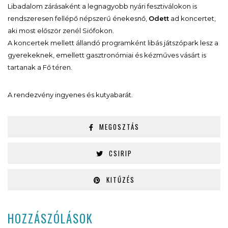
Libadalom zárásaként a legnagyobb nyári fesztiválokon is
rendszeresen fellépő népszerű énekesnő,
Odett
ad koncertet,
aki most először zenél Siófokon.
A koncertek mellett állandó programként libás játszópark lesz a
gyerekeknek, emellett gasztronómiai és kézműves vásárt is
tartanak a Fő téren.
A rendezvény ingyenes és kutyabarát.
MEGOSZTÁS
CSIRIP
KITŰZÉS
HOZZÁSZÓLÁSOK