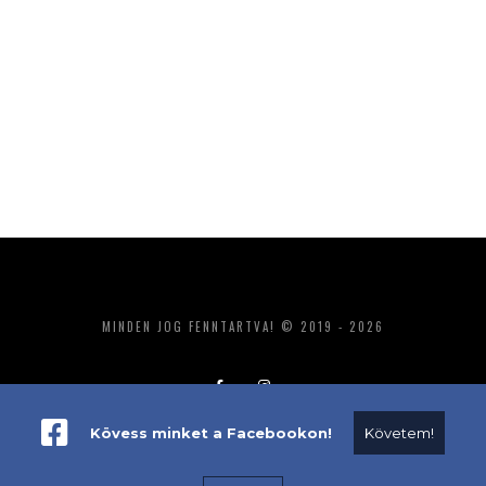
MINDEN JOG FENNTARTVA! © 2019 - 2026
Kövess minket a Facebookon!
Követem!
ADATKEZELÉS
IMPRESSZUM
MÉDIAAJÁNLAT