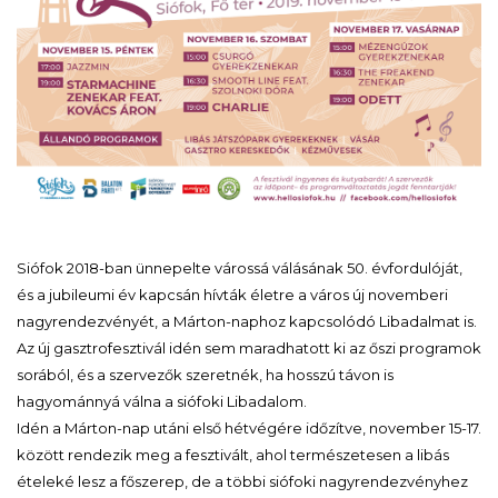
Siófok 2018-ban ünnepelte várossá válásának 50. évfordulóját,
és a jubileumi év kapcsán hívták életre a város új novemberi
nagyrendezvényét, a Márton-naphoz kapcsolódó Libadalmat is.
Az új gasztrofesztivál idén sem maradhatott ki az őszi programok
sorából, és a szervezők szeretnék, ha hosszú távon is
hagyománnyá válna a siófoki Libadalom.
Idén a Márton-nap utáni első hétvégére időzítve, november 15-17.
között rendezik meg a fesztivált, ahol természetesen a libás
ételeké lesz a főszerep, de a többi siófoki nagyrendezvényhez