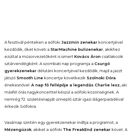
A fesztivál pénteken a siófoki
Jazzmin zenekar
koncertjével
kezdődik, őket követi a
StarMachine bulizenekar
, akikhez
ezúttal a műsorvezetőként is ismert
Kovács Áron
csatlakozik
sztárvendégként. A szombati nap programja a
Csurgó
gyerekzenekar
délutáni koncertjével kezdődik, majd a jazzt
játszó
Smooth Line
koncertje következik
Szolnoki Dóra
énekesnővel.
A nap fő fellépője a legendás Charlie lesz,
aki
másfél órás nagykoncerttel készül a siófoki közönségnek. A
nemrég 72. születésnapját ünneplő sztár igazi slágerparádéval
érkezik Siófokra.
Vasárnap szintén egy gyerekzenekar indítja a programot, a
Mézengúzok
, akiket a siófoki
The FreakEnd zenekar
követ. A