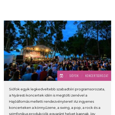
/
SIÓFOK
/
KONCERTSOROZAT
Siófok egyik legkedveltebb szabadtéri programsorozata,
a Nyáresti koncertek idén is megtölti zenével a
Hajóállomás melletti rendezvényteret! Az ingyenes
koncerteken a könnyűzene, a swing, a pop, a rock és a
szimfonikus produkciók egyaránt helyet kapnak, így