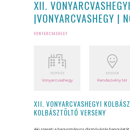
XII. VONYARCVASHEGY
|VONYARCVASHEGY | N
VONYARCVASHEGY
TELEPÜLÉS
HELYSZÍN
Vonyarcvashegy
Rendezvény tér
XII. VONYARCVASHEGYI KOLBÁS
KOLBÁSZTÖLTŐ VERSENY
Aki szereti a hagyományos disznóvágás hangulatát