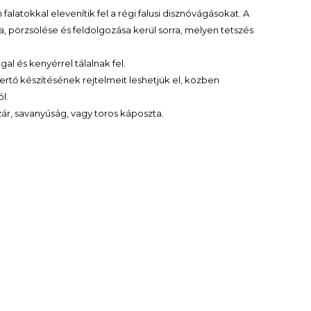
latokkal elevenítik fel a régi falusi disznóvágásokat. A
sa, pörzsölése és feldolgozása kerül sorra, melyen tetszés
gal és kenyérrel tálalnak fel.
pertő készítésének rejtelmeit leshetjük el, közben
l.
szár, savanyúság, vagy toros káposzta.