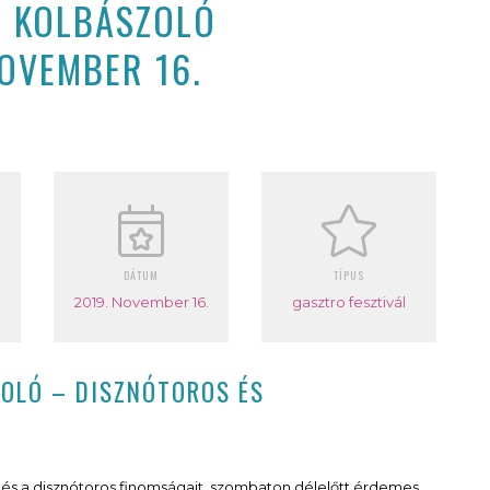
I KOLBÁSZOLÓ
OVEMBER 16.
DÁTUM
TÍPUS
2019. November 16.
gasztro fesztivál
ZOLÓ – DISZNÓTOROS ÉS
 és a disznótoros finomságait, szombaton délelőtt érdemes