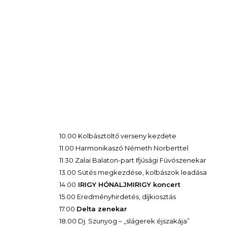
10.00 Kolbásztöltő verseny kezdete
11.00 Harmonikaszó Németh Norberttel
11.30 Zalai Balaton-part Ifjúsági Fúvószenekar
13.00 Sütés megkezdése, kolbászok leadása
14.00
IRIGY HÓNALJMIRIGY koncert
15.00 Eredményhirdetés, díjkiosztás
17.00
Delta zenekar
18.00 Dj. Szunyog – „slágerek éjszakája”