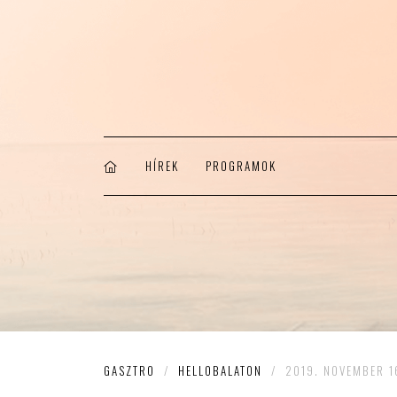
HÍREK
PROGRAMOK
GASZTRO
/
HELLOBALATON
/
2019. NOVEMBER 1