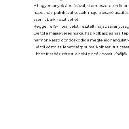
A hagyományok ápolásával, s természetesen finom fa
napot házi pálinkával kezdik, majd a disznó tisztítá
szerint bárki részt vehet.
Reggelire (9-11 óra) velőt, resztelt májat, savanyúság
Déltől a májas-véres hurka, házi kolbász és házi te
harmonikaszó gondoskodik a megfelelő hangulatró
Déltől kóstolási lehetőség: hurka, kolbász, sült csá
Ehhez friss házi rétest, a helyi pincék borait kínálják.