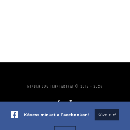
MINDEN JOG FENNTARTVA! © 2019 - 2026
Kövess minket a Facebookon!
Követem!
ADATKEZELÉS
IMPRESSZUM
MÉDIAAJÁNLAT