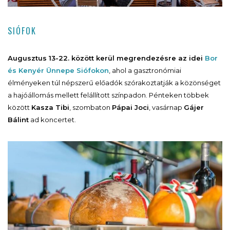
SIÓFOK
Augusztus 13-22. között kerül megrendezésre az idei
Bor
és Kenyér Ünnepe Siófokon
, ahol a gasztronómiai
élményeken túl népszerű előadók szórakoztatják a közönséget
a hajóállomás mellett felállított színpadon. Pénteken többek
között
Kasza Tibi
, szombaton
Pápai Joci
, vasárnap
Gájer
Bálint
ad koncertet.