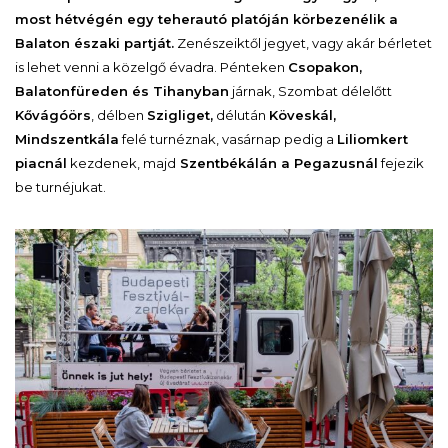
most hétvégén egy teherautó platóján körbezenélik a
Balaton északi partját.
Zenészeiktől jegyet, vagy akár bérletet
is lehet venni a közelgő évadra. Pénteken
Csopakon,
Balatonfüreden és Tihanyban
járnak, Szombat délelőtt
Kővágóörs
, délben
Szigliget,
délután
Köveskál,
Mindszentkála
felé turnéznak, vasárnap pedig a
Liliomkert
piacnál
kezdenek, majd
Szentbékálán a Pegazusnál
fejezik
be turnéjukat.