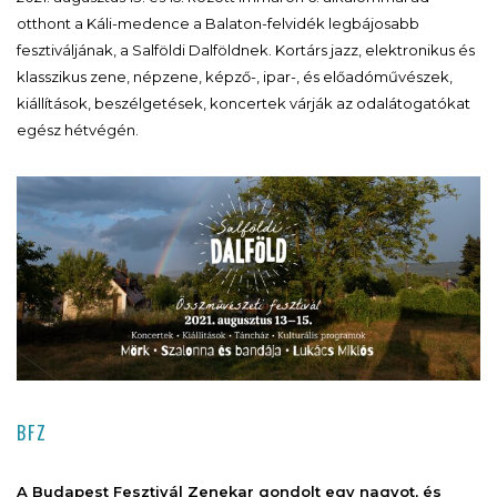
otthont a Káli-medence a Balaton-felvidék legbájosabb
fesztiváljának, a Salföldi Dalföldnek. Kortárs jazz, elektronikus és
klasszikus zene, népzene, képző-, ipar-, és előadóművészek,
kiállítások, beszélgetések, koncertek várják az odalátogatókat
egész hétvégén.
BFZ
A Budapest Fesztivál Zenekar gondolt egy nagyot, és