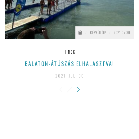
/
RÉVFÜLÖP
/
2021.07.30.
HÍREK
BALATON-ÁTÚSZÁS ELHALASZTVA!
2021. JUL. 30