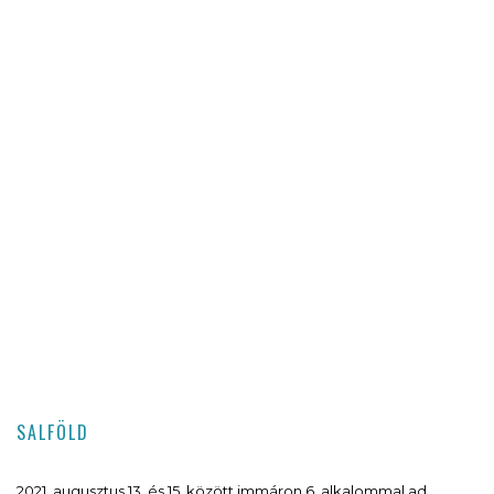
SALFÖLD
2021. augusztus 13. és 15. között immáron 6. alkalommal ad