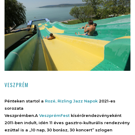
VESZPRÉM
Pénteken startol a
Rozé, Rizling Jazz Napok
2021-es
sorozata
Veszprémben.
A
VeszprémFest
kísérőrendezvényeként
2011-ben indult, idén 11 éves gasztro-kulturális rendezvény
ezúttal is a „10 nap, 30 borász, 30 koncert” szlogen