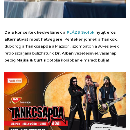
De a koncertek kedvelőinek a
PLÁZS Siófok
nyújt erős
alternatívát most hétvégére!
Pénteken jönnek a
Tankok
,
dübörög a
Tankcsapda
a Plázson, szombaton a 90-es évek
retró sztárjaira bulizhatunk
Dr. Alban
vezetésével, vasárnap
pedig
Majka & Curtis
pótolja korábban elmaradt buliját.