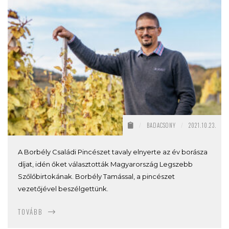
/
BADACSONY
/
2021.10.23.
A Borbély Családi Pincészet tavaly elnyerte az év borásza
díjat, idén őket választották Magyarország Legszebb
Szőlőbirtokának. Borbély Tamással, a pincészet
vezetőjével beszélgettünk.
TOVÁBB