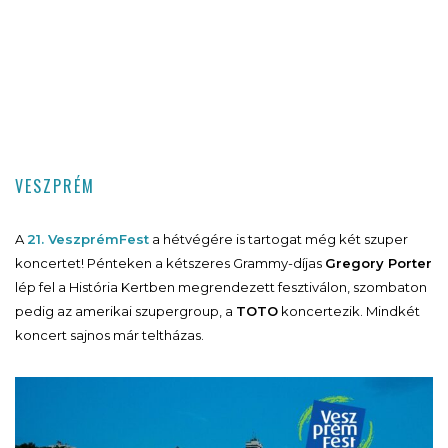
VESZPRÉM
A
21. VeszprémFest
a hétvégére is tartogat még két szuper
koncertet! Pénteken a kétszeres Grammy-díjas
Gregory Porter
lép fel a História Kertben megrendezett fesztiválon, szombaton
pedig az amerikai szupergroup, a
TOTO
koncertezik. Mindkét
koncert sajnos már teltházas.