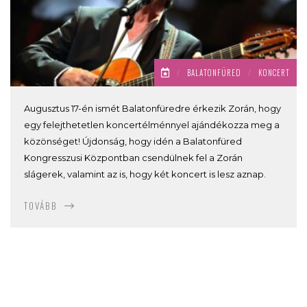
/
BALATONFÜRED
/
KONCERT
Augusztus 17-én ismét Balatonfüredre érkezik Zorán, hogy
egy felejthetetlen koncertélménnyel ajándékozza meg a
közönséget! Újdonság, hogy idén a Balatonfüred
Kongresszusi Központban csendülnek fel a Zorán
slágerek, valamint az is, hogy két koncert is lesz aznap.
TOVÁBB