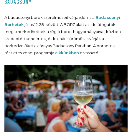
BADACSONY
A badacsonyi borok szerelmeseit várja idén is a
Badacsonyi
Borhetek
július 12-28. között. A BOR7 alatt az idelátogatók
megismerkedhetnek a régió boros hagyományaival, közben
szabadtéri koncertek, és kulináris örömök is várják a
borkedvelőket az árnyas Badacsony Parkban. A borhetek
részletes zenei programja
cikkünkben
olvasható.