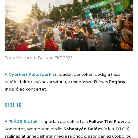
Fotó: Veszprém-Balaton EKF 2023
A
Gyárkert Kultúrpark
színpadán pénteken pedig a hazai
rapélet feltörekvő hazai sztárja, a mindössze 19 éves
Pogány
Induló
ad koncertet.
SIÓFOK
A
PLÁZS Siófok
színpadán péntek este a
Follow The Flow
ad
koncertet, szombaton pedig
Sebestyén Balázs
(a.k.a. DJ Oti)
szülinapját ünnepelhetik meg a rajongók, azonban ez utóbbi buli