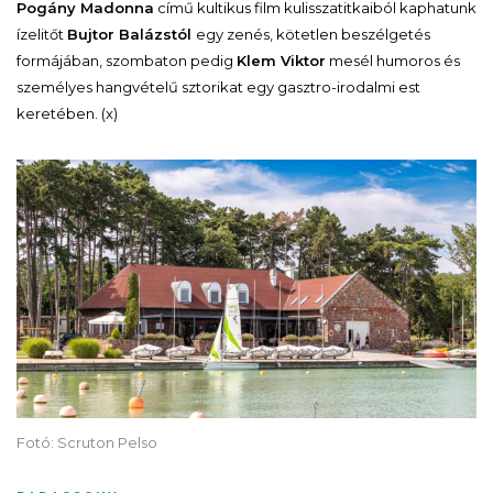
Pogány Madonna
című kultikus film kulisszatitkaiból kaphatunk
ízelitőt
Bujtor Balázstól
egy zenés, kötetlen beszélgetés
formájában, szombaton pedig
Klem Viktor
mesél humoros és
személyes hangvételű sztorikat egy gasztro-irodalmi est
keretében. (x)
Fotó: Scruton Pelso