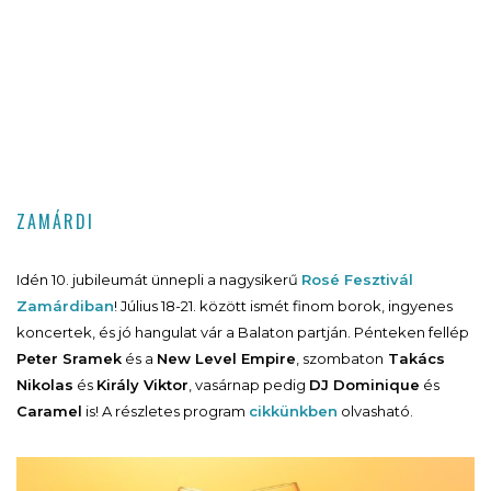
ZAMÁRDI
Idén 10. jubileumát ünnepli a nagysikerű
Rosé Fesztivál
Zamárdiban
! Július 18-21. között ismét finom borok, ingyenes
koncertek, és jó hangulat vár a Balaton partján. Pénteken fellép
Peter Sramek
és a
New Level Empire
, szombaton
Takács
Nikolas
és
Király Viktor
, vasárnap pedig
DJ Dominique
és
Caramel
is! A részletes program
cikkünkben
olvasható.