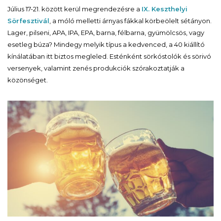
Július 17-21. között kerül megrendezésre a
IX. Keszthelyi
Sörfesztivál
, a móló melletti árnyas fákkal körbeölelt sétányon.
Lager, pilseni, APA, IPA, EPA, barna, félbarna, gyümölcsös, vagy
esetleg búza? Mindegy melyik típus a kedvenced, a 40 kiállító
kínálatában itt biztos megleled. Esténként sörkóstolók és sörivó
versenyek, valamint zenés produkciók szórakoztatják a
közönséget.