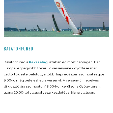
BALATONFÜRED
Balatonfüred a
Kékszalag
lázában ég most hétvégén. Bár
Európa legnagyobb tókerülő versenyének győztese már
csütörtök este befutott, a többi hajó egészen szombat reggel
9:00-ig még befejezheti a versenyt. A verseny ünnepélyes
díjkiosztójára szombaton 18:00-kor kerül sor a Gyógy téren,
utána 20:00-tól utcabál veszi kezdetét a Blaha utcában.