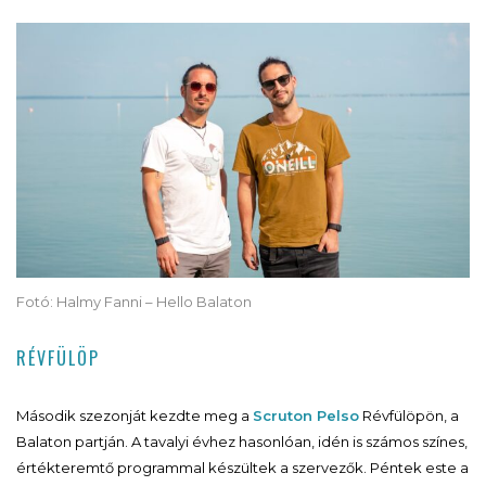
Fotó: Halmy Fanni – Hello Balaton
RÉVFÜLÖP
Második szezonját kezdte meg a
Scruton Pelso
Révfülöpön, a
Balaton partján. A tavalyi évhez hasonlóan, idén is számos színes,
értékteremtő programmal készültek a szervezők. Péntek este a