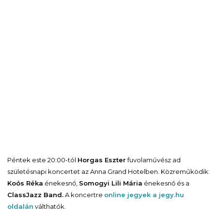
Péntek este 20:00-tól
Horgas Eszter
fuvolaművész ad
születésnapi koncertet az Anna Grand Hotelben. Közreműködik:
Koós Réka
énekesnő,
Somogyi Lili Mária
énekesnő és a
ClassJazz Band.
A koncertre
online jegyek a jegy.hu
oldalán
válthatók.