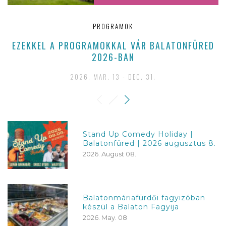
PROGRAMOK
EZEKKEL A PROGRAMOKKAL VÁR BALATONFÜRED
Z
2026-BAN
2026. MAR. 13 - DEC. 31.
Stand Up Comedy Holiday |
Balatonfüred | 2026 augusztus 8.
2026. August 08.
Balatonmáriafürdői fagyizóban
készül a Balaton Fagyija
2026. May. 08