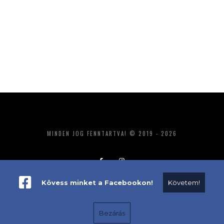
MINDEN JOG FENNTARTVA! © 2019 - 2026
Kövess minket a Facebookon!
Követem!
ADATKEZELÉS
IMPRESSZUM
MÉDIAAJÁNLAT
Bezárás