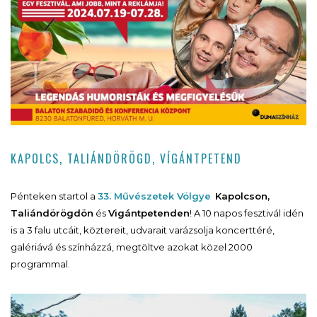
KAPOLCS, TALIÁNDÖRÖGD, VÍGÁNTPETEND
Pénteken startol a
33. Művészetek Völgye
Kapolcson,
Taliándörögdön
és
Vigántpetenden
! A 10 napos fesztivál idén
is a 3 falu utcáit, köztereit, udvarait varázsolja koncerttéré,
galériává és színházzá, megtöltve azokat közel 2000
programmal.