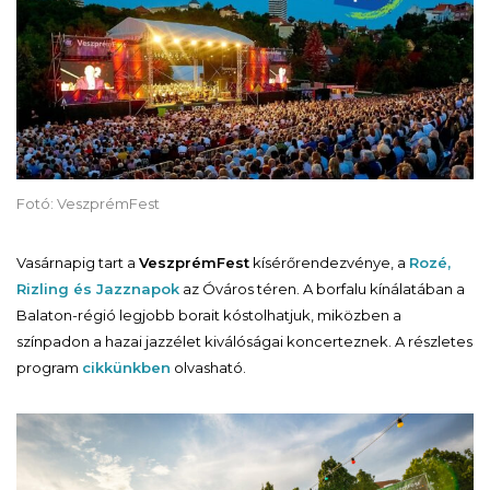
Fotó: VeszprémFest
Vasárnapig tart a
VeszprémFest
kísérőrendezvénye, a
Rozé,
Rizling és Jazznapok
az Óváros téren. A borfalu kínálatában a
Balaton-régió legjobb borait kóstolhatjuk, miközben a
színpadon a hazai jazzélet kiválóságai koncerteznek. A részletes
program
cikkünkben
olvasható.