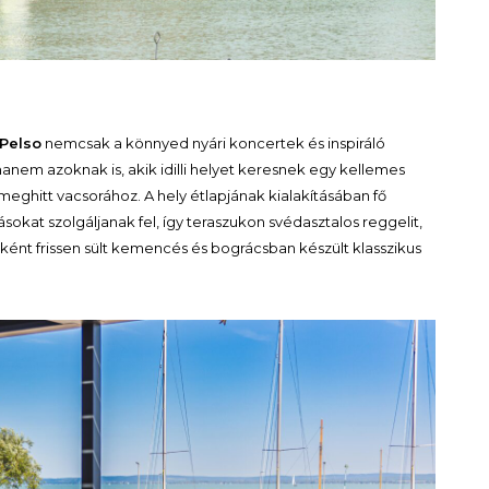
 Pelso
nemcsak a könnyed nyári koncertek és inspiráló
hanem azoknak is, akik idilli helyet keresnek egy kellemes
eghitt vacsorához. A hely étlapjának kialakításában fő
sokat szolgáljanak fel, így teraszukon svédasztalos reggelit,
nként frissen sült kemencés és bográcsban készült klasszikus