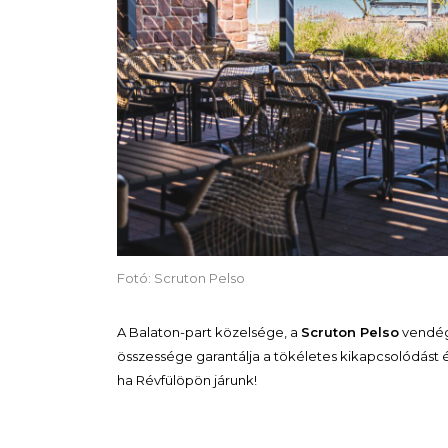
Fotó: Scruton Pelso
A Balaton-part közelsége, a
Scruton Pelso
vendégs
összessége garantálja a tökéletes kikapcsolódást és
ha Révfülöpön járunk!