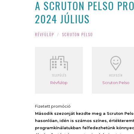
A SCRUTON PELSO PRO
2024 JÚLIUS
RÉVFÜLÖP
/
SCRUTON PELSO
TELEPÜLÉS
HELYSZÍN
Révfülöp
Scruton Pelso
Fizetett promóció
Második szezonját kezdte meg a Scruton Pelso 
hasonlóan, idén is számos színes, értékteremt
programkínálatukban felfedezhetünk könnyed n