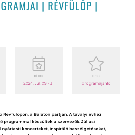
GRAMJAI | RÉVFÜLÖP |
DÁTUM
TÍPUS
2024. Jul. 09 - 31.
programajánló
Révfülöpön, a Balaton partján. A tavalyi évhez
ő programmal készültek a szervezők. Júliusi
yáriesti koncerteket, inspiráló beszélgetéseket,