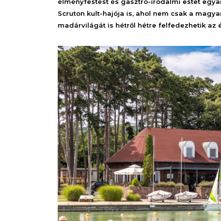
élményfestést és gasztro-irodalmi estet egya
Scruton kult-hajója is, ahol nem csak a magy
madárvilágát is hétről hétre felfedezhetik az 