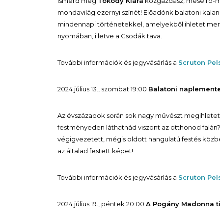
Ismerd meg
Tokody Klára
közgazdász, meseíró-m
mondavilág ezernyi színét! Előadónk balatoni ka
mindennapi történetekkel, amelyekből ihletet merít
nyomában, illetve a Csodák tava.
További információk és jegyvásárlás a
Scruton Pe
2024 július 13., szombat 19:00
Balatoni naplemente
Az évszázadok során sok nagy művészt megihletett a
festményeden láthatnád viszont az otthonod falán
végigvezetett, mégis oldott hangulatú festés közb
az általad festett képet!
További információk és jegyvásárlás a
Scruton Pe
2024 július 19., péntek 20:00
A Pogány Madonna ti