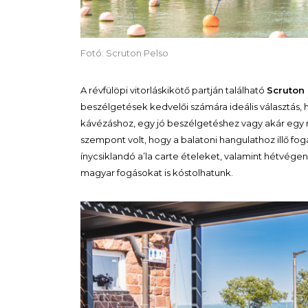
Fotó: Scruton Pelso
A révfülöpi vitorláskikötő partján található
Scruton
beszélgetések kedvelői számára ideális választás, 
kávézáshoz, egy jó beszélgetéshez vagy akár egy m
szempont volt, hogy a balatoni hangulathoz illő fogá
ínycsiklandó a’la carte ételeket, valamint hétvége
magyar fogásokat is kóstolhatunk.