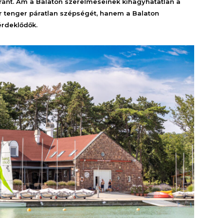
ránt. Ám a Balaton szerelmeseinek kihagyhatatlan a
ar tenger páratlan szépségét, hanem a Balaton
érdeklődők.