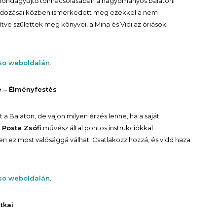
ondagyűjtő tolmácsolásában a hagyományos balatoni
landozásai közben ismerkedett meg ezekkel a nem
ve születtek meg könyvei, a Mina és Vidi az óriások
lso weboldalán
.
 – Élményfestés
 Balaton, de vajon milyen érzés lenne, ha a saját
?
Posta Zsófi
művész által pontos instrukciókkal
en ez most valósággá válhat. Csatlakozz hozzá, és vidd haza
lso weboldalán
.
tkai