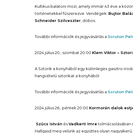
Kultikus balatoni mozi, amely immár 43 éve a köz
történetekkel fűszerezve. Vendégek:
Bujtor Balá
Schneider Szilveszter
, dobos.
További információk és jegyvásárlás a
Scruton Pe
2024 július 20., szombat 20:00
Klem Viktor – Sztor
A Sztorik a konyhából egy különleges gasztro-iroda
hangvételű sztorikat a konyhából.
További információk és jegyvásárlás a
Scruton Pe
2024 július 26., péntek 20:00
Kormorán dalok estj
Szűcs István
és
Vadkerti Imre
tolmácsolásában
Hallgasd meg velünk az együttes olyan nagysikerű d