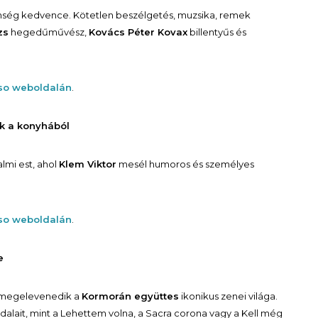
önség kedvence. Kötetlen beszélgetés, muzsika, remek
zs
hegedűművész,
Kovács Péter Kovax
billentyűs és
lso weboldalán
.
ik a konyhából
lmi est, ahol
Klem Viktor
mesél humoros és személyes
lso weboldalán
.
e
 megelevenedik a
Kormorán együttes
ikonikus zenei világa.
alait, mint a
Lehettem volna
, a
Sacra corona
vagy a
Kell még