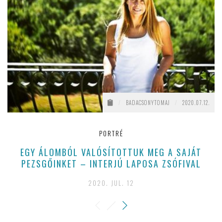
/
BADACSONYTOMAJ
/
2020.07.12.
PORTRÉ
EGY ÁLOMBÓL VALÓSÍTOTTUK MEG A SAJÁT
M
PEZSGŐINKET – INTERJÚ LAPOSA ZSÓFIVAL
2020. JUL. 12