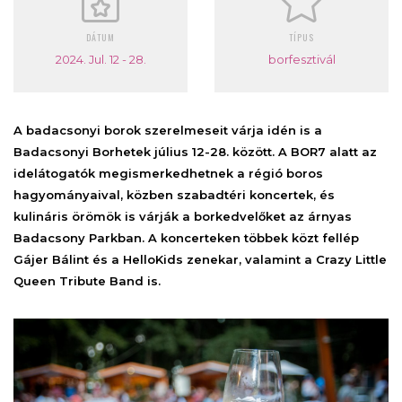
DÁTUM
TÍPUS
2024. Jul. 12 - 28.
borfesztivál
A badacsonyi borok szerelmeseit várja idén is a
Badacsonyi Borhetek július 12-28. között. A BOR7 alatt az
idelátogatók megismerkedhetnek a régió boros
hagyományaival, közben szabadtéri koncertek, és
kulináris örömök is várják a borkedvelőket az árnyas
Badacsony Parkban. A koncerteken többek közt fellép
Gájer Bálint és a HelloKids zenekar, valamint a Crazy Little
Queen Tribute Band is.