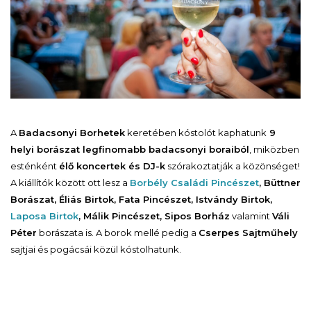
A
Badacsonyi Borhetek
keretében kóstolót kaphatunk
9
helyi borászat legfinomabb badacsonyi boraiból
, miközben
esténként
élő koncertek és DJ-k
szórakoztatják a közönséget!
A kiállítók között ott lesz a
Borbély Családi Pincészet
, Büttner
Borászat, Éliás Birtok, Fata Pincészet, Istvándy Birtok,
Laposa Birtok
, Málik Pincészet, Sipos Borház
valamint
Váli
Péter
borászata is. A borok mellé pedig a
Cserpes Sajtműhely
sajtjai és pogácsái közül kóstolhatunk.