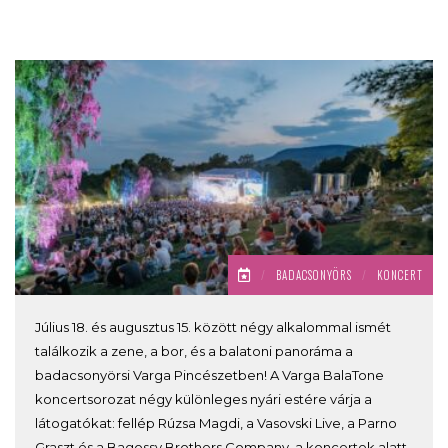
/
BADACSONYÖRS
/
KONCERT
Július 18. és augusztus 15. között négy alkalommal ismét
találkozik a zene, a bor, és a balatoni panoráma a
badacsonyörsi Varga Pincészetben! A Varga BalaTone
koncertsorozat négy különleges nyári estére várja a
látogatókat: fellép Rúzsa Magdi, a Vasovski Live, a Parno
Graszt és a Bagossy Brothers Company, a koncertek alatt