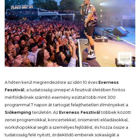
A héten kerül megrendezésre az idén 10 éves
Everness
Fesztivál
, a tudatosság ünnepe! A fesztivál életében fontos
mérföldkőnek számító esemény ezúttal több mint 300
programmal 7 napon át tartogat felejthetetlen élményeket a
Siókemping
területén. Az
Evreness Fesztivál
többek között
zenei programokkal, koncertekkel, önismereti előadásokkal,
workshopokkal segíti a személyes fejlődést, és hozza össze a
tudatosság felé nyitott, érdeklődő emberek sokaságát a