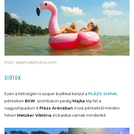
Fotó: dephositphotos.com
SIÓFOK
Ezen a hétvégén is szuper bulikkal készül a
PLÁZS Siófok
,
pénteken
BSW
, szombaton pedig
Majka
lép fel a
nagyszínpadon! A
Plázs Arénában
most péntektől minden
héten
Metzker Viktória
és barátai várnak mindenkit.