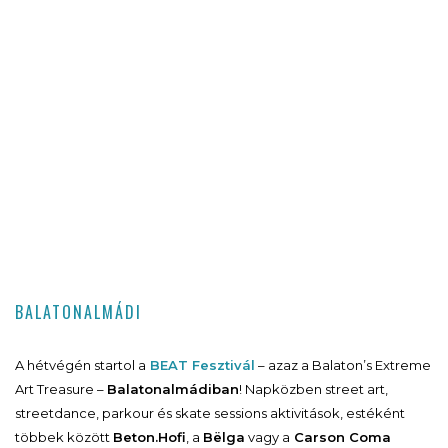
BALATONALMÁDI
A hétvégén startol a
BEAT Fesztivál
– azaz a Balaton’s Extreme
Art Treasure –
Balatonalmádiban
! Napközben street art,
streetdance, parkour és skate sessions aktivitások, estéként
többek között
Beton.Hofi
, a
Bëlga
vagy a
Carson Coma