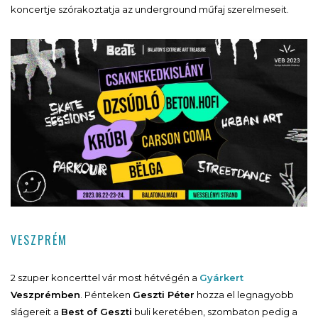
koncertje szórakoztatja az underground műfaj szerelmeseit.
VESZPRÉM
2 szuper koncerttel vár most hétvégén a
Gyárkert
Veszprémben
. Pénteken
Geszti Péter
hozza el legnagyobb
slágereit a
Best of Geszti
buli keretében, szombaton pedig a