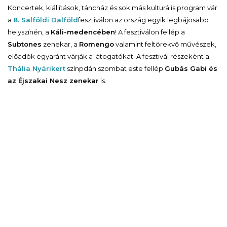
Koncertek, kiállítások, táncház és sok más kulturális program vár
a
8. Salföldi Dalföld
fesztiválon az ország egyik legbájosabb
helyszínén, a
Káli-medencében
! A fesztiválon fellép a
Subtones
zenekar, a
Romengo
valamint feltörekvő művészek,
előadók egyaránt várják a látogatókat. A fesztivál részeként a
Thália Nyárikert
színpdán szombat este fellép
Gubás Gabi és
az Éjszakai Nesz zenekar
is.