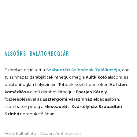
ALSÓÖRS, BALATONBOGLÁR
Szombat estig tart a
Szabadtéri Színházak Találkozója
, ahol
10 színház 13 darabját tekinthetjük meg a
Kultkikötő
alsóörsi és
balatonboglári helyszínein. Többek között pénteken
Az Isten
komédiása
című darabot láthatjuk
Eperjes Károly
főszereplésével az
Esztergomi Várszínház
előadásában,
szombaton pedig a
Meseautót
a
Kvártélyház Szabadtéri
Színház
produkciójában.
Fotó: Kultkikötő – Alsóörs Amfiteátrum