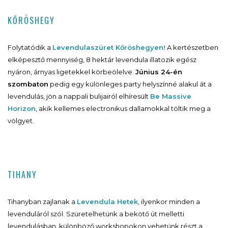
KŐRÖSHEGY
Folytatódik a
Levendulaszüret Kőröshegyen!
A kertészetben
elképesztő mennyiség, 8 hektár levendula illatozik egész
nyáron, árnyas ligetekkel körbeölelve.
Június 24-én
szombaton
pedig egy különleges party helyszínné alakul át a
levendulás, jön a nappali bulijairól elhíresült
Be Massive
Horizon
, akik kellemes electronikus dallamokkal töltik meg a
völgyet.
TIHANY
Tihanyban zajlanak a
Levendula Hetek
, ilyenkor minden a
levenduláról szól. Szüretelhetünk a bekötő út melletti
levendulásban, különböző workshopokon vehetünk részt a