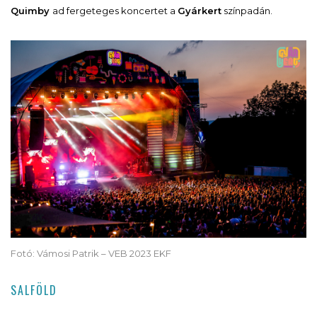
Quimby
ad fergeteges koncertet a
Gyárkert
színpadán.
Fotó: Vámosi Patrik – VEB 2023 EKF
SALFÖLD