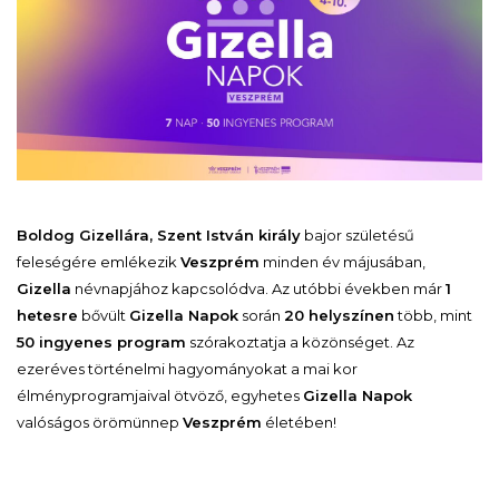
Boldog Gizellára, Szent István király
bajor születésű
feleségére emlékezik
Veszprém
minden év májusában,
Gizella
névnapjához kapcsolódva. Az utóbbi években már
1
hetesre
bővült
Gizella Napok
során
20 helyszínen
több, mint
50 ingyenes program
szórakoztatja a közönséget. Az
ezeréves történelmi hagyományokat a mai kor
élményprogramjaival ötvöző, egyhetes
Gizella Napok
valóságos örömünnep
Veszprém
életében!