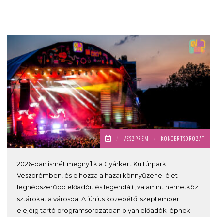
/
VESZPRÉM
/
KONCERTSOROZAT
2026-ban ismét megnyílik a Gyárkert Kultúrpark
Veszprémben, és elhozza a hazai könnyűzenei élet
legnépszerűbb előadóit és legendáit, valamint nemetközi
sztárokat a városba! A június közepétől szeptember
elejéig tartó programsorozatban olyan előadók lépnek