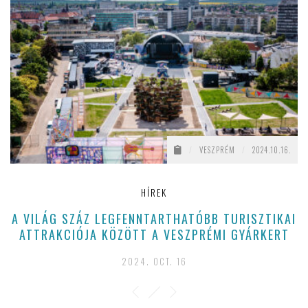
/
VESZPRÉM
/
2024.10.16.
HÍREK
A VILÁG SZÁZ LEGFENNTARTHATÓBB TURISZTIKAI
ATTRAKCIÓJA KÖZÖTT A VESZPRÉMI GYÁRKERT
2024. OCT. 16