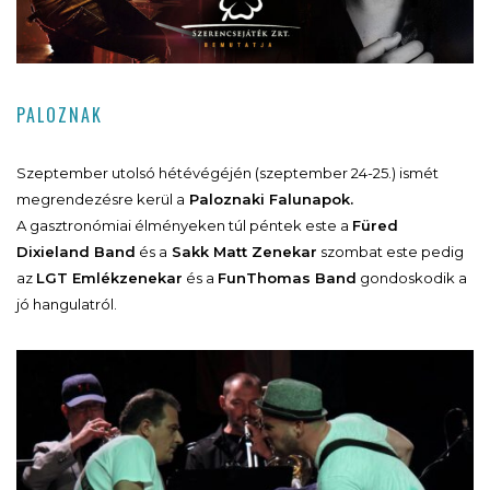
PALOZNAK
Szeptember utolsó hétévégéjén (szeptember 24-25.) ismét
megrendezésre kerül a
Paloznaki Falunapok.
A gasztronómiai élményeken túl péntek este a
Füred
Dixieland Band
és a
Sakk Matt Zenekar
szombat este pedig
az
LGT Emlékzenekar
és a
FunThomas Band
gondoskodik a
jó hangulatról.