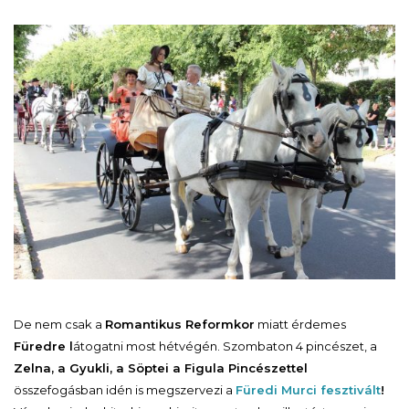
De nem csak a
Romantikus Reformkor
miatt érdemes
Füredre l
átogatni most hétvégén. Szombaton 4 pincészet, a
Zelna, a Gyukli, a Söptei a Figula Pincészettel
összefogásban idén is megszervezi a
Füredi Murci fesztivált
!