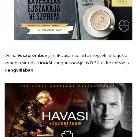
De ha
Veszprémben
járunk vasárnap este megtekinthetjük a
zongora virtuóz
HAVASI
zongorashowját is 19:30-as kezdéssel, a
Hangvillában.