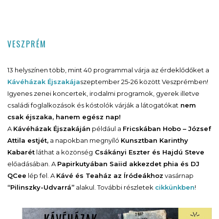
VESZPRÉM
13 helyszínen több, mint 40 programmal várja az érdeklődőket a
Kávéházak Éjszakája
szeptember 25-26 között Veszprémben!
Igyenes zenei koncertek, irodalmi programok, gyerek illetve
családi foglalkozások és kóstolók várják a látogatókat
nem
csak éjszaka, hanem egész nap!
A
Kávéházak Éjszakáján
például a
Fricskában Hobo – József
Attila estjét,
a napokban megnyíló
Kunsztban Karinthy
Kabarét
láthat a közönség
Csákányi Eszter és Hajdú Steve
előadásában. A
Papirkutyában Saiid akkezdet phia és DJ
QCee
lép fel. A
Kávé és Teaház az Íródeákhoz
vasárnap
“Pilinszky-Udvarrá”
alakul. További részletek
cikkünkben
!