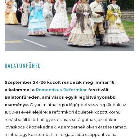
BALATONFÜRED
Szeptember 24-26 között rendezik meg immár 16.
alkalommal a
Romantikus Reformkor
fesztivált
Balatonfüreden, ami város egyik leglátványosabb
eseménye.
Olyan mintha egy időgéppel visszarepülnénk az
1800-as évek elejére: a reformkori épületek között korhű
ruhákba öltözött hölgyek és urak sétálgatnak, az utakon
lovaskocsik közlekednek. Az embernek olyan érzése támad,
mintha egy kosztümös film forgatásába csöppent volna.