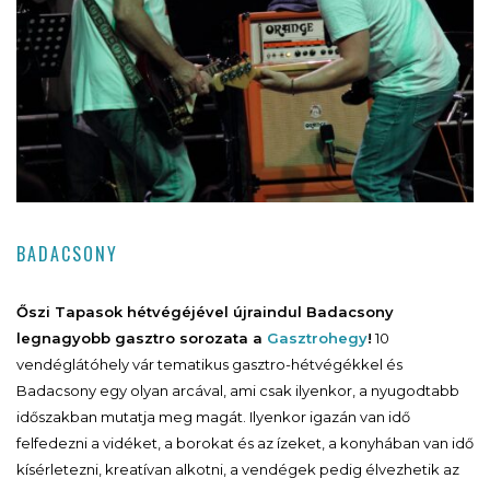
BADACSONY
Őszi Tapasok hétvégéjével újraindul Badacsony
legnagyobb gasztro sorozata a
Gasztrohegy
!
10
vendéglátóhely vár tematikus gasztro-hétvégékkel és
Badacsony egy olyan arcával, ami csak ilyenkor, a nyugodtabb
időszakban mutatja meg magát. Ilyenkor igazán van idő
felfedezni a vidéket, a borokat és az ízeket, a konyhában van idő
kísérletezni, kreatívan alkotni, a vendégek pedig élvezhetik az