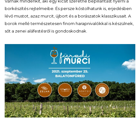
Várnak mindenkit, aki egy kicsit szeretne bepillantást nyerni a
borkészítés rejtelmeibe. És persze kóstolhatunk is, erjedésben
lévő mustot, azaz murcit, újbort és a borászatok klasszikusait. A
borok mellé természetesen finom harapnivalókkal is készülnek,
sőt a zenei aláfestésről is gondoskodnak.