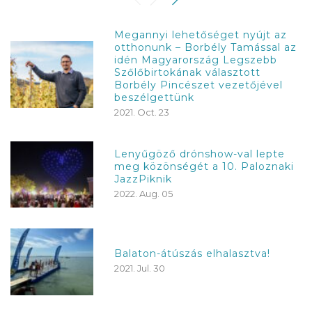
Megannyi lehetőséget nyújt az
otthonunk – Borbély Tamással az
idén Magyarország Legszebb
Szőlőbirtokának választott
Borbély Pincészet vezetőjével
beszélgettünk
2021. Oct. 23
Lenyűgöző drónshow-val lepte
meg közönségét a 10. Paloznaki
JazzPiknik
2022. Aug. 05
Balaton-átúszás elhalasztva!
2021. Jul. 30