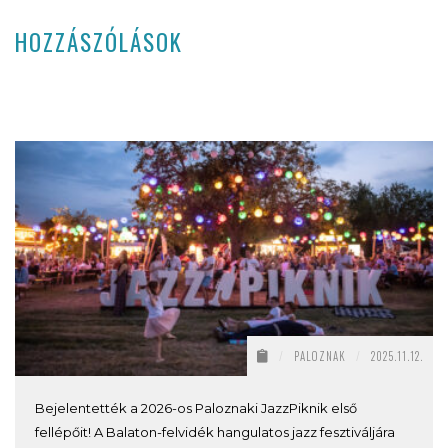
HOZZÁSZÓLÁSOK
/
PALOZNAK
/
2025.11.12.
Bejelentették a 2026-os Paloznaki JazzPiknik első
fellépőit! A Balaton-felvidék hangulatos jazz fesztiváljára