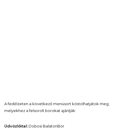
A fedélzeten a következő menüsort kóstolhatjátok meg,
melyekhez a felsorolt borokat ajánlják:
Üdvözlőital:
Dobosi BalatonBor