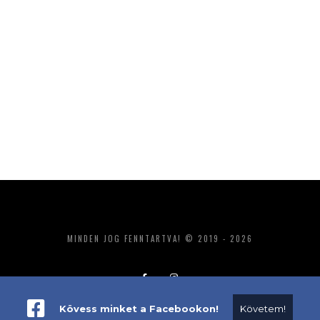
MINDEN JOG FENNTARTVA! © 2019 - 2026
Kövess minket a Facebookon!
Követem!
ADATKEZELÉS
IMPRESSZUM
MÉDIAAJÁNLAT