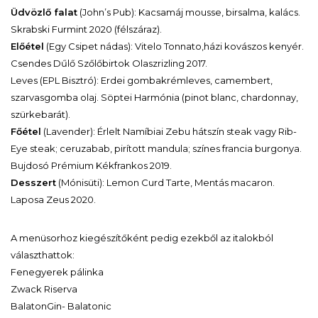
Üdvözlő falat
(John’s Pub): Kacsamáj mousse, birsalma, kalács.
Skrabski Furmint 2020 (félszáraz).
Előétel
(Egy Csipet nádas): Vitelo Tonnato,házi kovászos kenyér.
Csendes Dűlő Szőlőbirtok Olaszrizling 2017.
Leves (EPL Bisztró): Erdei gombakrémleves, camembert,
szarvasgomba olaj. Söptei Harmónia (pinot blanc, chardonnay,
szürkebarát).
Főétel
(Lavender): Érlelt Namíbiai Zebu hátszín steak vagy Rib-
Eye steak; ceruzabab, pirított mandula; színes francia burgonya.
Bujdosó Prémium Kékfrankos 2019.
Desszert
(Mónisüti): Lemon Curd Tarte, Mentás macaron.
Laposa Zeus 2020.
A menüsorhoz kiegészítőként pedig ezekből az italokból
választhattok:
Fenegyerek pálinka
Zwack Riserva
BalatonGin- Balatonic