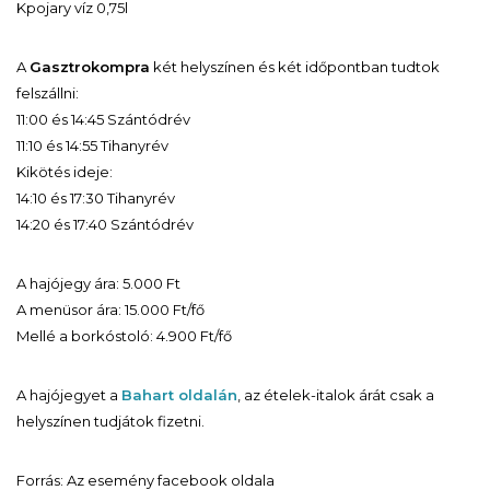
Kpojary víz 0,75l
A
Gasztrokompra
két helyszínen és két időpontban tudtok
felszállni:
11:00 és 14:45 Szántódrév
11:10 és 14:55 Tihanyrév
Kikötés ideje:
14:10 és 17:30 Tihanyrév
14:20 és 17:40 Szántódrév
A hajójegy ára: 5.000 Ft
A menüsor ára: 15.000 Ft/fő
Mellé a borkóstoló: 4.900 Ft/fő
A hajójegyet a
Bahart oldalán
, az ételek-italok árát csak a
helyszínen tudjátok fizetni.
Forrás: Az esemény facebook oldala