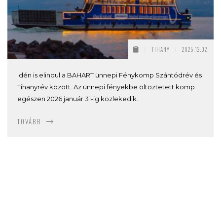
/
TIHANY
/
2025.12.02.
Idén is elindul a BAHART ünnepi Fénykomp Szántódrév és
Tihanyrév között. Az ünnepi fényekbe öltöztetett komp
egészen 2026 január 31-ig közlekedik.
TOVÁBB