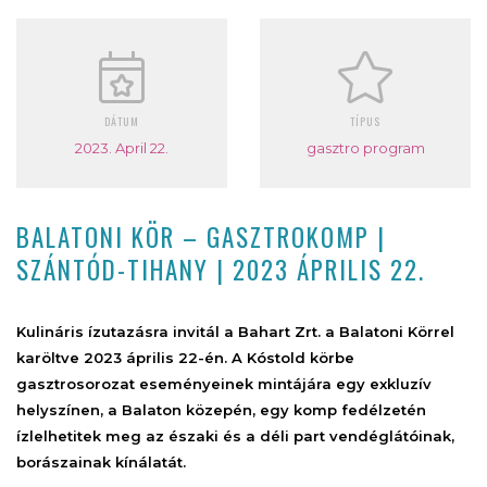
DÁTUM
TÍPUS
2023. April 22.
gasztro program
BALATONI KÖR – GASZTROKOMP |
SZÁNTÓD-TIHANY | 2023 ÁPRILIS 22.
Kulináris ízutazásra invitál a Bahart Zrt. a Balatoni Körrel
karöltve 2023 április 22-én. A Kóstold körbe
gasztrosorozat eseményeinek mintájára egy exkluzív
helyszínen, a Balaton közepén, egy komp fedélzetén
ízlelhetitek meg az északi és a déli part vendéglátóinak,
borászainak kínálatát.