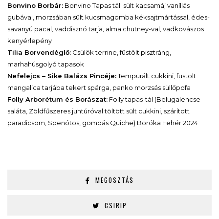
Bonvino Borbár:
Bonvino Tapas tál: sült kacsamáj vaníliás
gubával, morzsában sült kucsmagomba kéksajtmártással, édes-
savanyú pacal, vaddisznó tarja, alma chutney-val, vadkovászos
kenyérlepény
Tilia Borvendéglő:
Csülök terrine, füstölt pisztráng,
marhahúsgolyó tapasok
Nefelejcs – Sike Balázs Pincéje:
Tempurált cukkini, füstölt
mangalica tarjába tekert spárga, panko morzsás süllőpofa
Folly Arborétum és Borászat:
Folly tapas-tál (Belugalencse
saláta, Zöldfűszeres juhtúróval töltött sült cukkini, szárított
paradicsom, Spenótos, gombás Quiche) Boróka Fehér 2024
MEGOSZTÁS
CSIRIP