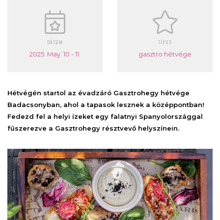
DÁTUM
TÍPUS
2025. May. 10 - 11.
gasztro hétvége
Hétvégén startol az évadzáró Gasztrohegy hétvége
Badacsonyban, ahol a tapasok lesznek a középpontban!
Fedezd fel a helyi ízeket egy falatnyi Spanyolországgal
fűszerezve a Gasztrohegy résztvevő helyszínein.