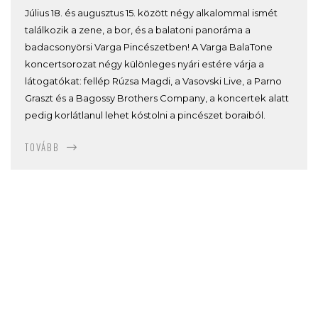
Július 18. és augusztus 15. között négy alkalommal ismét
találkozik a zene, a bor, és a balatoni panoráma a
badacsonyörsi Varga Pincészetben! A Varga BalaTone
koncertsorozat négy különleges nyári estére várja a
látogatókat: fellép Rúzsa Magdi, a Vasovski Live, a Parno
Graszt és a Bagossy Brothers Company, a koncertek alatt
pedig korlátlanul lehet kóstolni a pincészet boraiból.
TOVÁBB