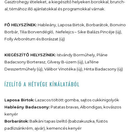
Gasztrohegy ételeket, a kiegészítő helyeken borokkal, brunch-
al, témához illő ajánlatokkal és programokkal várnak.
FŐ HELYSZÍNEK:
Hableány, Laposa Birtok, Borbarátok, Bonvino
Borbár, Tilia Borvendéglő, Nefelejcs – Sike Balázs Pincéje (új),
Folly Arborétum és Borászat (új)
KIEGÉSZÍTŐ HELYSZÍNEK:
Istvándy Borműhely, Pláne
Badacsony Borterasz, Gilvesy B-üzem (új), LaTéne
Desszertműhely (új), Válibor Vinotéka (új), Hinta Badacsony (új)
ÍZELÍTŐ A HÉTVÉGE KÍNÁLATÁBÓL
Laposa Birtok:
Lazacos töltött gomba, sajtos cukkinigolyók
Hableány Badacsony:
Patatas bravas, Albondigas, kovászos
kenyér
Borbarátok:
Balkáni tapas ízelítő (babzakuszka, füstös
padlizsánkrém, ajvár), kemencés kenyér