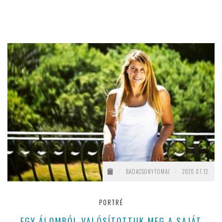
/
BADACSONYTOMAJ
/
2020.07.12.
PORTRÉ
EGY ÁLOMBÓL VALÓSÍTOTTUK MEG A SAJÁT
M