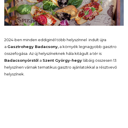
2024-ben minden eddiginél több helyszínnel indult újra
a
Gasztrohegy Badacsony,
a környék legnagyobb gasztro
összefogása. Az új helyszíneknek hála kitágult a tér is:
Badacsonyörstől
a
Szent György-hegy
lábáig összesen 13
helyszínen várnak tematikus gasztro ajánlatokkal a résztvevő
helyszínek.