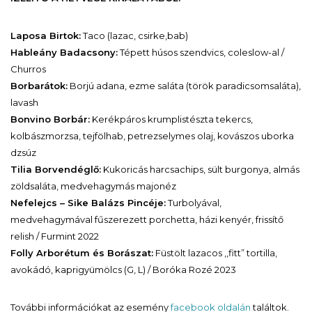
Laposa Birtok:
Taco (lazac, csirke,bab)
Hableány Badacsony:
Tépett húsos szendvics, coleslow-al /
Churros
Borbarátok:
Borjú adana, ezme saláta (török paradicsomsaláta),
lavash
Bonvino Borbár:
Kerékpáros krumplistészta tekercs,
kolbászmorzsa, tejfölhab, petrezselymes olaj, kovászos uborka
dzsúz
Tilia Borvendéglő:
Kukoricás harcsachips, sült burgonya, almás
zöldsaláta, medvehagymás majonéz
Nefelejcs – Sike Balázs Pincéje:
Turbolyával,
medvehagymával fűszerezett porchetta, házi kenyér, frissítő
relish / Furmint 2022
Folly Arborétum és Borászat:
Füstölt lazacos ,,fitt” tortilla,
avokádó, kaprigyümölcs (G, L) / Boróka Rozé 2023
További információkat az esemény
facebook oldalán
találtok.