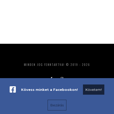
MINDEN JOG FENNTARTVA! © 2019 - 2026
Kövess minket a Facebookon!
Követem!
ADATKEZELÉS
IMPRESSZUM
MÉDIAAJÁNLAT
Bezárás