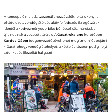
A koncepció maradt: szezonális hozzávalók, lokális konyha,
elkötelezett vendéglátók és aktív felfedezés. Ez egészült ki
idéntől a kedvezményes e-bike bérléssel, sőt, márciusban
újraindulnak a vezetett túrák is. A
Gasztrokaland
keretében
Kardos Gábor
idegenvezetésével lehet megismerni és bejárni
4 Gasztrohegy vendéglátóhelyet, a kóstolás közben pedig helyi
sztorikat és filozófiát hallgatni.