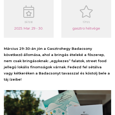
DÁTUM
TÍPUS
2025. Mar. 29 - 30.
gasztro hétvége
Március 29-30-án jön a Gasztrohegy Badacsony
következő állomása, ahol a bringás ételeké a főszerep,
nem csak bringásoknak: „egykezes” falatok, street food
jellegű lokális finomságok várnak. Fedezd fel sétálva
vagy kétkeréken a Badacsonyt tavasszal és kóstolj bele a
táj ízeibe!