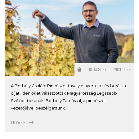
/
BADACSONY
/
2021.10.23.
A Borbély Családi Pincészet tavaly elnyerte az év borásza
díjat, idén őket választották Magyarország Legszebb
Szőlőbirtokának. Borbély Tamással, a pincészet
vezetőjével beszélgettünk.
TOVÁBB