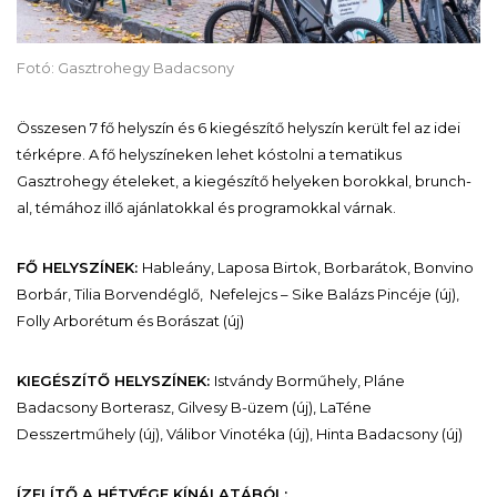
Fotó: Gasztrohegy Badacsony
Összesen 7 fő helyszín és 6 kiegészítő helyszín került fel az idei
térképre. A fő helyszíneken lehet kóstolni a tematikus
Gasztrohegy ételeket, a kiegészítő helyeken borokkal, brunch-
al, témához illő ajánlatokkal és programokkal várnak.
FŐ HELYSZÍNEK:
Hableány, Laposa Birtok, Borbarátok, Bonvino
Borbár, Tilia Borvendéglő, Nefelejcs – Sike Balázs Pincéje (új),
Folly Arborétum és Borászat (új)
KIEGÉSZÍTŐ HELYSZÍNEK:
Istvándy Borműhely, Pláne
Badacsony Borterasz, Gilvesy B-üzem (új), LaTéne
Desszertműhely (új), Válibor Vinotéka (új), Hinta Badacsony (új)
ÍZELÍTŐ A HÉTVÉGE KÍNÁLATÁBÓL: