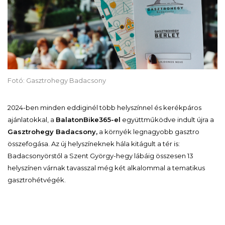
Fotó: Gasztrohegy Badacsony
2024-ben minden eddiginél több helyszínnel és kerékpáros
ajánlatokkal, a
BalatonBike365-el
együttműködve indult újra a
Gasztrohegy Badacsony,
a környék legnagyobb gasztro
összefogása. Az új helyszíneknek hála kitágult a tér is:
Badacsonyörstől a Szent György-hegy lábáig összesen 13
helyszínen várnak tavasszal még két alkalommal a tematikus
gasztrohétvégék.