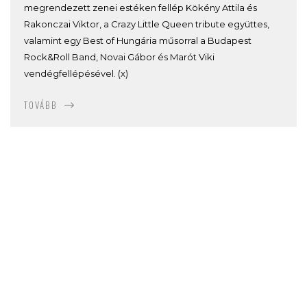
megrendezett zenei estéken fellép Kökény Attila és
Rakonczai Viktor, a Crazy Little Queen tribute együttes,
valamint egy Best of Hungária műsorral a Budapest
Rock&Roll Band, Novai Gábor és Marót Viki
vendégfellépésével. (x)
TOVÁBB