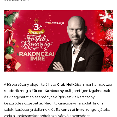
A füredi sétány elején található
Club Helkában
már harmadszor
rendezik meg a
Füredi Karácsony
bulit, ami igen izgalmasnak
és kihagyhatatlan eseménynek ígérkezik a karácsonyi
készülődés közepette. Meghitt karácsonyi hangulat, finom
italok, karácsonyi dallamok, és
Rakonczai Imre
zongorajátéka
várja a karácsonykor szórakozni vágyó közönséget.