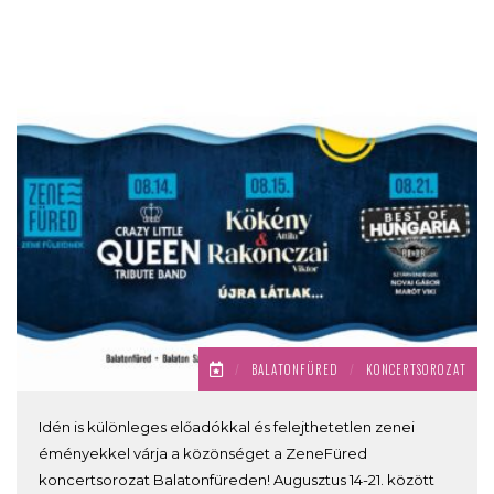
/
BALATONFÜRED
/
KONCERTSOROZAT
Idén is különleges előadókkal és felejthetetlen zenei
éményekkel várja a közönséget a ZeneFüred
koncertsorozat Balatonfüreden! Augusztus 14-21. között