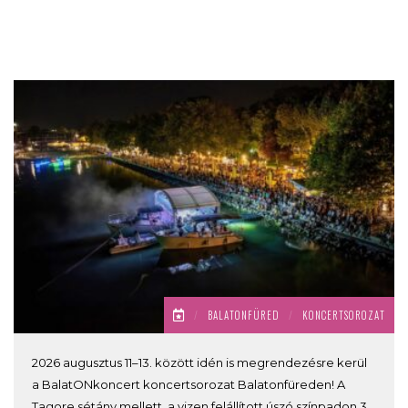
/
BALATONFÜRED
/
KONCERTSOROZAT
2026 augusztus 11–13. között idén is megrendezésre kerül
a BalatONkoncert koncertsorozat Balatonfüreden! A
Tagore sétány mellett, a vizen felállított úszó színpadon 3