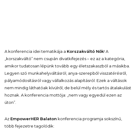
A konferencia idei tematikája a
Korszakváltó Nők
! A
„korszakváltó” nem csupán divatkifejezés – ez az a kategória,
amikor tudatosan lépünk tovább egy életszakaszból a másikba.
Legyen szó munkahelyváltásról, anya-szerepből visszatérésről,
pályamódosításról vagy vállalkozás alapításról. Ezek a váltások
nem mindig láthatóak kívülről, de belül mély és tartós átalakulást
hoznak. A konferencia mottója: „nem vagy egyedül ezen az
úton”.
Az
EmpowerHER Balaton
konferencia programja sokszínű,
több fejezetre tagolódik: