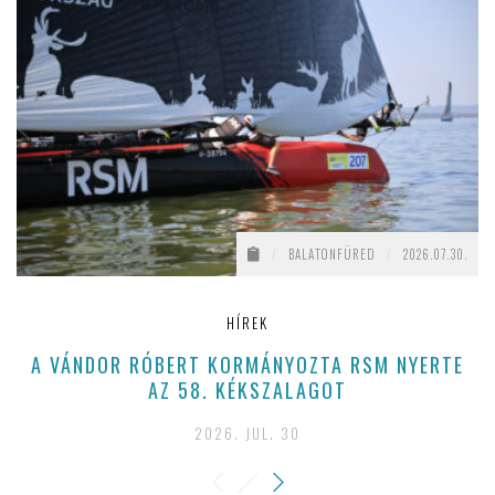
/
BALATONFÜRED
/
2026.07.30.
HÍREK
A VÁNDOR RÓBERT KORMÁNYOZTA RSM NYERTE
AZ 58. KÉKSZALAGOT
2026. JUL. 30