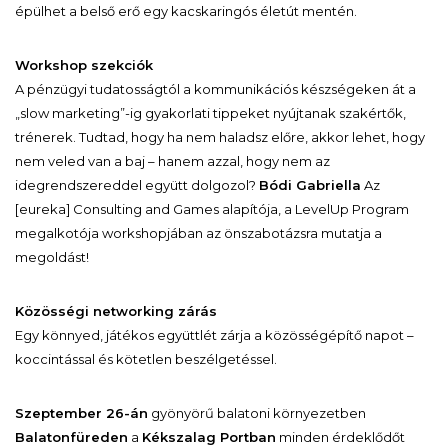
épülhet a belső erő egy kacskaringós életút mentén.
Workshop szekciók
A pénzügyi tudatosságtól a kommunikációs készségeken át a
„slow marketing”-ig gyakorlati tippeket nyújtanak szakértők,
trénerek. Tudtad, hogy ha nem haladsz előre, akkor lehet, hogy
nem veled van a baj – hanem azzal, hogy nem az
idegrendszereddel együtt dolgozol?
Bódi Gabriella
Az
[eureka] Consulting and Games alapítója, a LevelUp Program
megalkotója workshopjában az önszabotázsra mutatja a
megoldást!
Közösségi networking zárás
Egy könnyed, játékos együttlét zárja a közösségépítő napot –
koccintással és kötetlen beszélgetéssel.
Szeptember 26-án
gyönyörű balatoni környezetben
Balatonfüreden
a
Kékszalag Portban
minden érdeklődőt