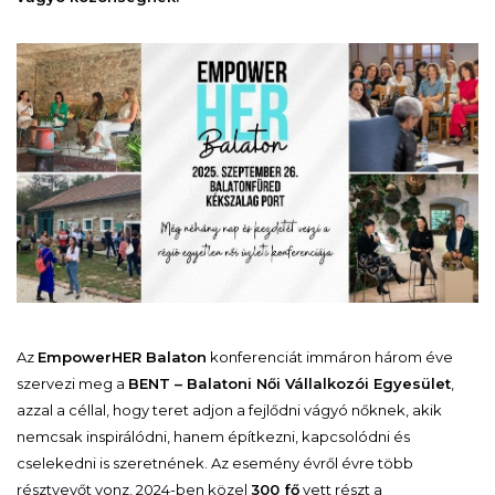
Az
EmpowerHER Balaton
konferenciát immáron három éve
szervezi meg a
BENT – Balatoni Női Vállalkozói Egyesület
,
azzal a céllal, hogy teret adjon a fejlődni vágyó nőknek, akik
nemcsak inspirálódni, hanem építkezni, kapcsolódni és
cselekedni is szeretnének. Az esemény évről évre több
résztvevőt vonz, 2024-ben közel
300 fő
vett részt a