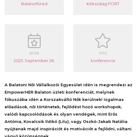
Balatonfüred
Kékszalag PORT
DÁTUM
TÍPUS
2025. September 26.
konferencia
A Balatoni Női Vállalkozói Egyesület idén is megrendezi az
EmpowerHER Balaton üzleti konferenciát, melynek
fókuszába idén a Korszakváltó Nők kerülnek! Izgalmas
előadások, női történetek, fejlődést hozó workshopok,
valódi kapcsolódások és olyan vendégek, mint Erős
Antónia, Kovalcsik Ildikó (Lilu), vagy Oszkó-Jakab Natália
nyújtanak majd inspirációt és motivációt a fejlődni, váltani
vágyó közönségnek.