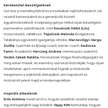
Kerekasztal-beszélgetések
Szó lesz a mentális jólétről és a munkában rejlő kihívásokról, női
vezetői karrierutakról és a generációk közötti
együttműködésről. A teljesség igénye nélkül olyan beszélgető
partnerekre számíthatunk, mint
Kovalcsik Ildikó (Lilu)
műsorvezető, vállalkozó,
Topolcsik Melinda
Bridgestone
Tatabánya ügyvezető igazgatója, elnöke,
Marosvölgyi-Varga
Zsófia
, Gyermek és ifjúsági coach, karrier coach,
Kadocsa
Fanni
, AI szakértő,
Herczeg Andrea
, mentes piaci szakértő,
Oszkó-Jakab Natália
, Művészetek Völgye fesztiváligazgató és
még sokan mások. Az esemény szervezői biztosítják, hogy olyan
részleteket, apró momentumokat fognak a résztvevők
megismerni a szakértők életútjából, ami inspirációt és
motivációt jelent majd a mindennapokban.
Inspiráló előadások
Erős Antónia
mesél arról is, hogyan születhet vezetői szerep
egy betegségből vagy krízisből.
Vajay Kitti
bemutatja, hogyan