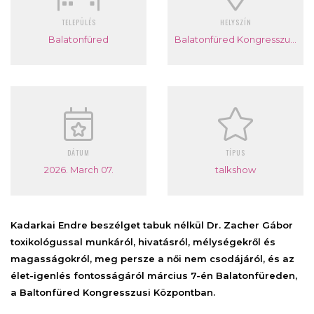
TELEPÜLÉS
HELYSZÍN
Balatonfüred
Balatonfüred Kongresszusi Központ
DÁTUM
TÍPUS
2026. March 07.
talkshow
Kadarkai Endre beszélget tabuk nélkül Dr. Zacher Gábor
toxikológussal munkáról, hivatásról, mélységekről és
magasságokról, meg persze a női nem csodájáról, és az
élet-igenlés fontosságáról március 7-én Balatonfüreden,
a Baltonfüred Kongresszusi Központban.