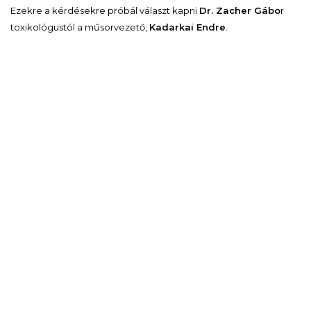
Ezekre a kérdésekre próbál választ kapni
Dr. Zacher Gábo
r
toxikológustól a műsorvezető,
Kadarkai Endre
.