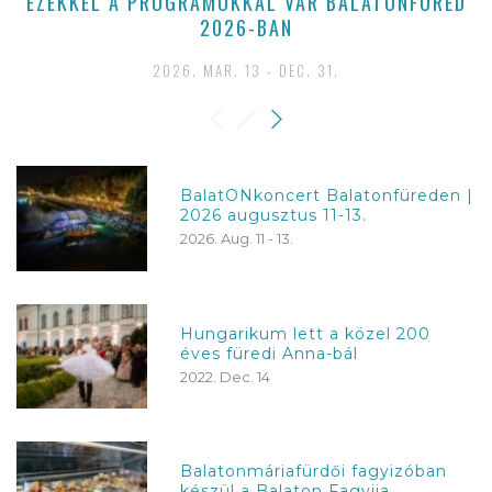
EZEKKEL A PROGRAMOKKAL VÁR BALATONFÜRED
2026-BAN
2026. MAR. 13 - DEC. 31.
BalatONkoncert Balatonfüreden |
2026 augusztus 11-13.
2026. Aug. 11 - 13.
Hungarikum lett a közel 200
éves füredi Anna-bál
2022. Dec. 14
Balatonmáriafürdői fagyizóban
készül a Balaton Fagyija