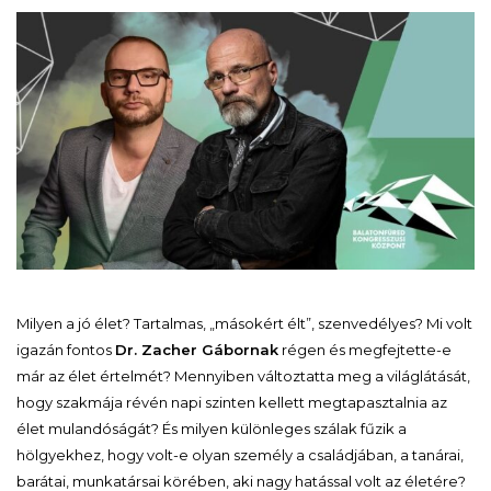
Milyen a jó élet? Tartalmas, „másokért élt”, szenvedélyes? Mi volt
igazán fontos
Dr. Zacher Gábornak
régen és megfejtette-e
már az élet értelmét? Mennyiben változtatta meg a világlátását,
hogy szakmája révén napi szinten kellett megtapasztalnia az
élet mulandóságát? És milyen különleges szálak fűzik a
hölgyekhez, hogy volt-e olyan személy a családjában, a tanárai,
barátai, munkatársai körében, aki nagy hatással volt az életére?