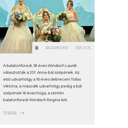
/
BALATONFÜRED
/
2026.07.26.
A balatonfüredi, 18 éves Windisch Laurát
választották a 201. Anna-bál szépének. Az
első udvarhölgy a 16 éves debreceni Tollas
Viktória, a második udvarhölgy pedig a bál
szépének 16 éves húga, a szintén
balatonfüredi Windisch Regina lett.
TOVÁBB