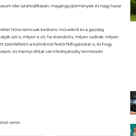
um idei sztárkiállításán, magángyűjtemények és nagy hazai
inkler Nóra nemcsak kedvenc műveikről és a gazdag
ák azt is, milyen a víz, ha strandolós, milyen vadnak, milyen
t szemléltetni a különböző festői felfogásokat is, és hogy
tképei, és mennyi áhitat van Mednyánszky természeti
észt venni.