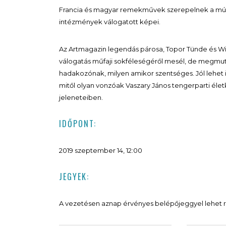
Francia és magyar remekművek szerepelnek a múze
intézmények válogatott képei.
Az Artmagazin legendás párosa, Topor Tünde és W
válogatás műfaji sokféleségéről mesél, de megmutatj
hadakozónak, milyen amikor szentséges. Jól lehet it
mitől olyan vonzóak Vaszary János tengerparti éle
jeleneteiben.
IDŐPONT:
2019 szeptember 14, 12:00
JEGYEK:
A vezetésen aznap érvényes belépőjeggyel lehet r