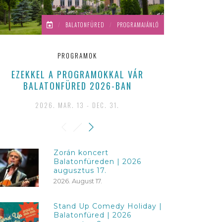
/
BALATONFÜRED
/
PROGRAMAJÁNLÓ
PROGRAMOK
EZEKKEL A PROGRAMOKKAL VÁR
A VÁNDOR 
BALATONFÜRED 2026-BAN
NYERTE
2026. MAR. 13 - DEC. 31.
Zorán koncert
Balatonfüreden | 2026
augusztus 17.
2026. August 17.
Stand Up Comedy Holiday |
Balatonfüred | 2026