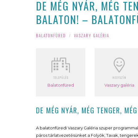
DE MÉG NYÁR, MÉG TE
BALATON! – BALATONF
BALATONFÜRED
/
VASZARY GALÉRIA
TELEPÜLÉS
HELYSZÍN
Balatonfüred
Vaszary galéria
DE MÉG NYÁR, MÉG TENGER, MÉG
A balatonfüredi Vaszary Galéria szuper programmal 
páros tárlatvezetésünket a Folyók, Tavak, tengerek – 