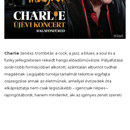
Charlie
zenész, trombitás: a rock, a jazz, a blues, a soul és a
funky jellegzetesen rekedt hangú előadóművésze. Pályafutása
során több formációban alkotott, számtalan albumot tudhat
magáénak. Legújabb turnéja tartalmát tekintve egyfajta
összegzése annak az életműnek, amellyel évtizedek óta
elkápráztatja nem csak legszűkebb – igencsak népes –
rajongótáborát, hanem mindenkit, aki az igényes zenét szereti.