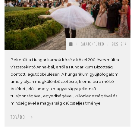
/
BALATONFÜRED
/
2022.12.14.
Bekerült a Hungarikumok közé a közel 200 éves múltra
visszatekintő Anna-bál, erről a Hungarikum Bizottság
döntött legutóbbi ülésén. A hungarikum gyűjtőfogalom,
amely olyan megkülönböztetésre, kiemelésre méltó
értéket jelöl, amely a magyarságra jellemző
tulajdonságával, egyediségével, különlegességével és
minőségével a magyarság csúcsteljesítménye.
TOVÁBB