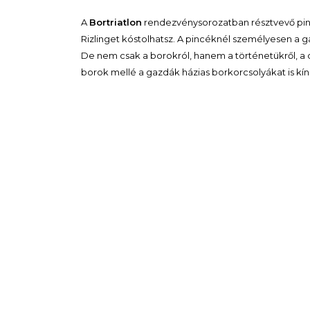
A
Bortriatlon
rendezvénysorozatban résztvevő pinc
Rizlinget kóstolhatsz. A pincéknél személyesen a g
De nem csak a borokról, hanem a történetükről, a csa
borok mellé a gazdák házias borkorcsolyákat is kín