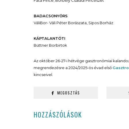
Fata Pince, Borbély Családi Pincészet
BADACSONYÖRS
VáliBor- Váli Péter Borászata, Sipos Borház
KÁPTALANTÓTI
Büttner Borbirtok
Az október 26-27-i hétvége gasztronómiai kalando
megrendezésre a 2024/2025-ös évad első
Gasztr
kincseivel.
MEGOSZTÁS
HOZZÁSZÓLÁSOK