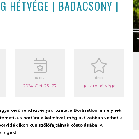
NG HÉTVÉGE | BADACSONY |
DÁTUM
TÍPUS
2024. Oct. 25 - 27.
gasztro hétvége
gysikerű rendezvénysorozata, a Bortriatlon, amelynek
ematikus bortúra alkalmával, még aktívabban vethetik
rvidék ikonikus szőlőfajtáinak kóstolásába. A
zlingek!