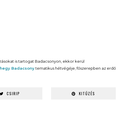
zásokat is tartogat Badacsonyon, ekkor kerül
ohegy Badacsony
tematikus hétvégéje, főszerepben az erdő
CSIRIP
KITŰZÉS