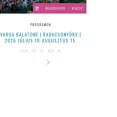
/
BADACSONYÖRS
/
KONCERT
PROGRAMOK
VARGA BALATONE | BADACSONYÖRS |
MEGANNYI
2026 JÚLIUS 18-AUGUSZTUS 15.
OTTHONUNK
IDÉN MA
2026. JUL. 18 - AUG. 15.
SZŐLŐBI
BORBÉLY 