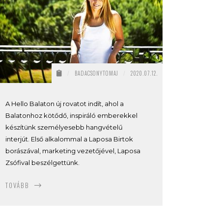
/
BADACSONYTOMAJ
/
2020.07.12.
A Hello Balaton új rovatot indít, ahol a
Balatonhoz kötődő, inspiráló emberekkel
készítünk személyesebb hangvételű
interjút. Első alkalommal a Laposa Birtok
borászával, marketing vezetőjével, Laposa
Zsófival beszélgettünk.
TOVÁBB