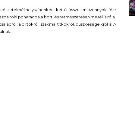
észeteknél helyszínenként kettő, összesen tizennyolc féle
azda tölti poharadba a bort, és természetesen mesél is róla.
ládról, a birtokról, szakmai titkokról, büszkeségeikről is. A
álnak.