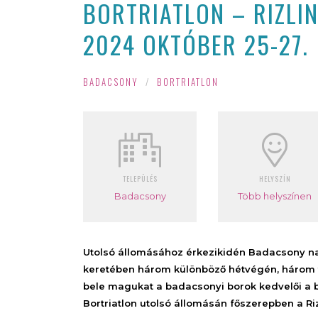
BORTRIATLON – RIZLI
2024 OKTÓBER 25-27.
BADACSONY
/
BORTRIATLON
TELEPÜLÉS
HELYSZÍN
Badacsony
Több helyszínen
Utolsó állomásához érkezik
idén Badacsony na
keretében három különböző hétvégén, három t
bele magukat a badacsonyi borok kedvelői a bo
Bortriatlon utolsó állomásán főszerepben a Ri