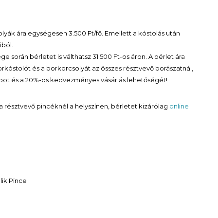
olyák ára egységesen 3.500 Ft/fő. Emellett a kóstolás után
ból.
 során bérletet is válthatsz 31.500 Ft-os áron. A bérlet ára
orkóstolót és a borkorcsolyát az összes résztvevő borászatnál,
apot és a 20%-os kedvezményes vásárlás lehetőségét!
 résztvevő pincéknél a helyszínen, bérletet kizárólag
online
lik Pince