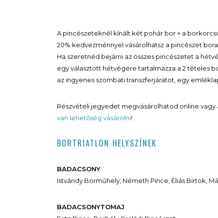
A pincészeteknél kínált két pohár bor + a borkorcs
20% kedvezménnyel vásárolhatsz a pincészet borai
Ha szeretnéd bejárni az összes pincészetet a hétvége
egy választott hétvégére tartalmazza a 2 tételes b
az ingyenes szombati transzferjáratot, egy emlékl
Részvételi jegyedet megvásárolhatod online vagy a
van lehetőség vásárolni
!
BORTRIATLON HELYSZÍNEK
BADACSONY
Istvándy Borműhely, Németh Pince, Éliás Birtok, Má
BADACSONYTOMAJ