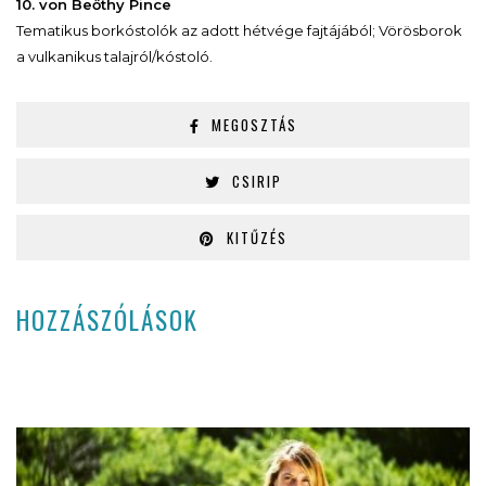
10. von Beőthy Pince
Tematikus borkóstolók az adott hétvége fajtájából; Vörösborok
a vulkanikus talajról/kóstoló.
MEGOSZTÁS
CSIRIP
KITŰZÉS
HOZZÁSZÓLÁSOK