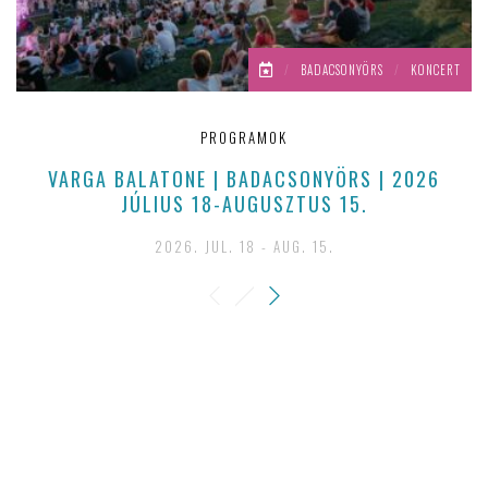
/
BADACSONYÖRS
/
KONCERT
PROGRAMOK
VARGA BALATONE | BADACSONYÖRS | 2026
M
JÚLIUS 18-AUGUSZTUS 15.
2026. JUL. 18 - AUG. 15.