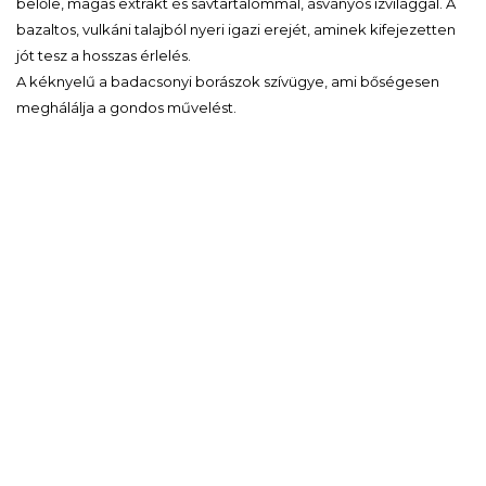
belőle, magas extrakt és savtartalommal, ásványos ízvilággal. A
bazaltos, vulkáni talajból nyeri igazi erejét, aminek kifejezetten
jót tesz a hosszas érlelés.
A kéknyelű a badacsonyi borászok szívügye, ami bőségesen
meghálálja a gondos művelést.