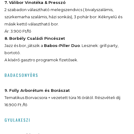
7. Válibor Vinotéka & Presszó
2 szabadon választható melegszendvics ( bivalyszalámis,
szürkemarha szalámis, házi sonkás), 3 pohár bor: Kéknyelű és
másik kettő választható bor.
Ár: 3.900 Ft/fő
8. Borbély Családi Pincészet
Jazz és bor, játszik a
Babos-Piller Duo
. Lesznek: grill party,
bortotó.
A kísérő gasztro programok fizetősek.
BADACSONYÖRS
9. Folly Arborétum és Borászat
Tematikus Borvacsora + vezetett túra 16 órától. Részvételi díj:
16.900 Ft /fő
GYULAKESZI