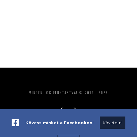
MINDEN JOG FENNTARTVA! © 2019 - 2026
Kövess minket a Facebookon!
Követem!
ADATKEZELÉS
IMPRESSZUM
MÉDIAAJÁNLAT