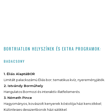
BORTRIATLON HELYSZÍNEK ÉS EXTRA PROGRAMOK:
BADACSONY
1. Éliás AlaptáBOR
Limitált palackszámú Éliás bor; tematikus kvíz, nyereményjáték.
2. Istvándy Borműhely
Hangulatos Bormozi és interaktív illatfelismerés.
3. Németh Pince
Hagyományos, kovászolt kenyerek kóstolója házi kencékkel;
Különleges desszertborok házi sütikkel.