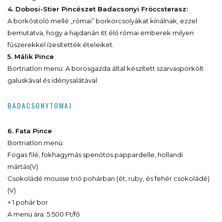
4. Dobosi-Stier Pincészet Badacsonyi Fröccsterasz:
A borkóstoló mellé „római” borkorcsolyákat kínálnak, ezzel
bemutatva, hogy a hajdanán itt élő római emberek milyen
fűszerekkel ízesítették ételeiket.
5. Málik Pince
Bortriatlon menü: A borosgazda által készített szarvaspörkölt
galuskával és idénysalátával
BADACSONYTOMAJ
6. Fata Pince
Bortriatlon menü:
Fogas filé, fokhagymás spenótos pappardelle, hollandi
mártás(V)
Csokoládé mousse trió pohárban (ét, ruby, és fehér csokoládé)
(V)
+ 1 pohár bor
A menü ára: 5.500 Ft/fő