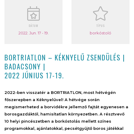
DÁTUM
TÍPUS
2022. Jun. 17 - 19.
borkóstoló
BORTRIATLON – KÉKNYELŰ ZSENDÜLÉS |
BADACSONY |
2022 JÚNIUS 17-19.
2022-ben visszatér a BORTRIATLON, most hétvégén
főszerepben a Kéknyelűvel! A hétvége során
megismerheted a borvidékre jellemző fajtát egyenesen a
borosgazdáktól, hamisítatlan környezetben. A résztvevő
10 helyi pincészetben a borkóstolás mellett színes
programokkal, ajánlatokkal, pecsétgyűjtő boros játékkal