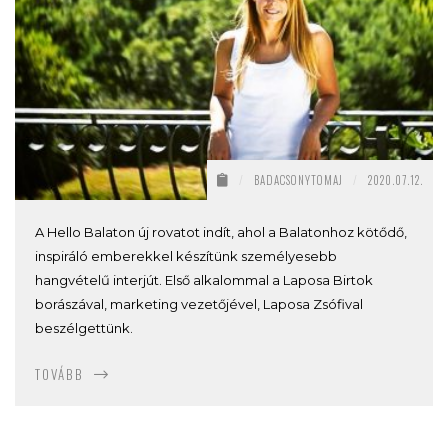
/
BADACSONYTOMAJ
/
2020.07.12.
A Hello Balaton új rovatot indít, ahol a Balatonhoz kötődő,
inspiráló emberekkel készítünk személyesebb
hangvételű interjút. Első alkalommal a Laposa Birtok
borászával, marketing vezetőjével, Laposa Zsófival
beszélgettünk.
TOVÁBB