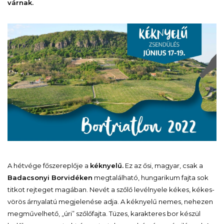
várnak.
A hétvége főszereplője a
kéknyelű.
Ez az ősi, magyar, csak a
Badacsonyi Borvidéken
megtalálható, hungarikum fajta sok
titkot rejteget magában. Nevét a szőlő levélnyele kékes, kékes-
vörös árnyalatú megjelenése adja. A kéknyelű nemes, nehezen
megművelhető, „úri” szőlőfajta. Tüzes, karakteres bor készül