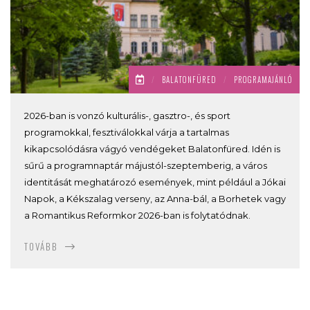
/
BALATONFÜRED
/
PROGRAMAJÁNLÓ
2026-ban is vonzó kulturális-, gasztro-, és sport
programokkal, fesztiválokkal várja a tartalmas
kikapcsolódásra vágyó vendégeket Balatonfüred. Idén is
sűrű a programnaptár májustól-szeptemberig, a város
identitását meghatározó események, mint például a Jókai
Napok, a Kékszalag verseny, az Anna-bál, a Borhetek vagy
a Romantikus Reformkor 2026-ban is folytatódnak.
TOVÁBB