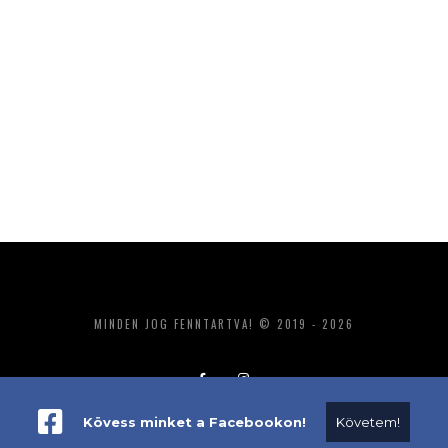
MINDEN JOG FENNTARTVA! © 2019 - 2026
Kövess minket a Facebookon!
Követem!
ADATKEZELÉS
IMPRESSZUM
MÉDIAAJÁNLAT