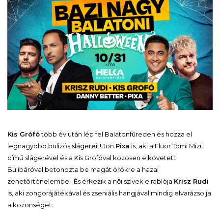
Kis Grófó
több év után lép fel Balatonfüreden és hozza el
legnagyobb bulizós slágereit! Jön
Pixa
is, aki a Fluor Tomi Mizu
című slágerével és a Kis Grofóval közösen elkövetett
Bulibáróval betonozta be magát örökre a hazai
zenetörténelembe. És érkezik a női szívek elrablója
Krisz Rudi
is, aki zongorájátékával és zseniális hangjával mindig elvarázsolja
a közönséget.