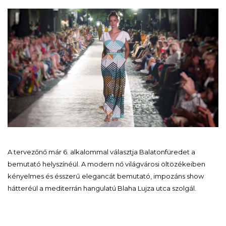
A tervezőnő már 6. alkalommal választja Balatonfüredet a
bemutató helyszínéül. A modern nő világvárosi öltözékeiben
kényelmes és ésszerű elegancát bemutató, impozáns show
hátteréül a mediterrán hangulatú Blaha Lujza utca szolgál.