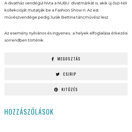
A divatház vendégül hívta a NUBU divatmárkát is, akik új őszi-téli
kollekcióját mutatják be a Fashion Show-n. Az est
művészvendége pedig Jurák Bettina táncművész lesz.
Az esemény nyilvános és ingyenes, a helyek elfoglalása érkezési
sorrendben történik.
MEGOSZTÁS
CSIRIP
KITŰZÉS
HOZZÁSZÓLÁSOK