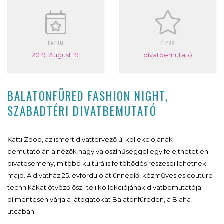
DÁTUM
TÍPUS
2019. August 19.
divatbemutató
BALATONFÜRED FASHION NIGHT,
SZABADTÉRI DIVATBEMUTATÓ
Katti Zoób, az ismert divattervező új kollekciójának
bemutatóján a nézők nagy valószínűséggel egy felejthetetlen
divatesemény, mitöbb kulturális feltöltődés részesei lehetnek
majd. A divatház 25. évfordulóját ünneplő, kézműves és couture
technikákat ötvöző őszi-téli kollekciójának divatbemutatója
díjmentesen várja a látogatókat Balatonfüreden, a Blaha
utcában.