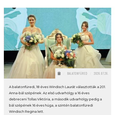
/
BALATONFÜRED
/
2026.07.26.
A balatonfüredi, 18 éves Windisch Laurát választották a 201.
Anna-bál szépének. Az első udvarhölgy a 16 éves
debreceni Tollas Viktória, a második udvarhölgy pedig a
bál szépének 16 éves húga, a szintén balatonfüredi
Windisch Regina lett.