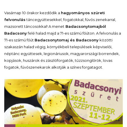
Vasárnap 10 órakor kezdődik a
hagyományos szüreti
felvonulás
táncegyüttesekkel, fogatokkal, fúvós zenekarral,
mazsorett táncosokkal! A menet
Badacsonytomajból
Badacsony
felé halad majd a 71-es számú főúton. A felvonulás a
71-es számú főút
Badacsonytomaj és Badacsony
közötti
szakaszán halad végig, környékbeli települések képviselői,
néptánc együttesek, legionáriusok, magyarországi borrendek,
kopjások, huszárok és zászlóforgatók, tűzzsonglőrök, lovas
fogatok, fúvószenekarok alkotják a színes forgatagot.