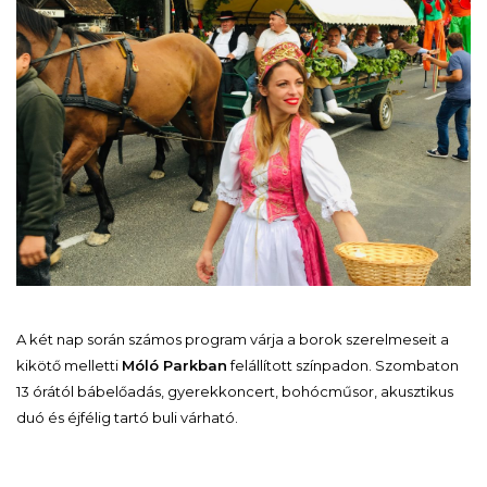
A két nap során számos program várja a borok szerelmeseit a
kikötő melletti
Móló Parkban
felállított színpadon. Szombaton
13 órától bábelőadás, gyerekkoncert, bohócműsor, akusztikus
duó és éjfélig tartó buli várható.