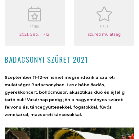
DÁTUM
TÍPUS
2021. Sep. 11 - 12.
szüreti mulatság
BADACSONYI SZÜRET 2021
Szeptember 11-12-én ismét megrendezik a szüreti
mulatságot Badacsonyban. Lesz bábelőadás,
gyerekkoncert, bohócműsor, akusztikus duó és éjfélig
tartó buli! Vasárnap pedig jön a hagyományos szüreti
felvonulás, táncegyüttesekkel, fogatokkal, fúvós
zenekarral, mazsorett táncosokkal.