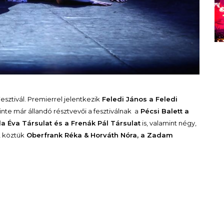
sztivál. Premierrel jelentkezik
Feledi János a Feledi
zinte már állandó résztvevői a fesztiválnak a
Pécsi Balett a
da Éva Társulat és a Frenák Pál Társulat
is, valamint négy,
, köztük
Oberfrank Réka & Horváth Nóra, a Zadam