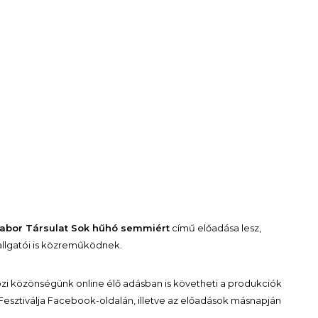
labor Társulat Sok hűhó semmiért
című előadása lesz,
llgatói is közreműködnek.
özi közönségünk online élő adásban is követheti a produkciók
Fesztiválja Facebook-oldalán, illetve az előadások másnapján