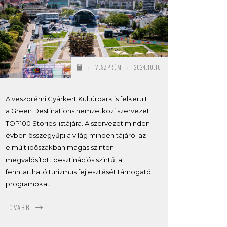
/
VESZPRÉM
/
2024.10.16.
A veszprémi Gyárkert Kultúrpark is felkerült
a Green Destinations nemzetközi szervezet
TOP100 Stories listájára. A szervezet minden
évben összegyűjti a világ minden tájáról az
elmúlt időszakban magas szinten
megvalósított desztinációs szintű, a
fenntartható turizmus fejlesztését támogató
programokat.
TOVÁBB