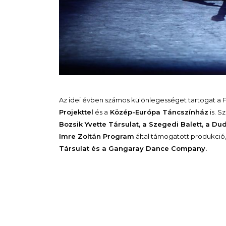
Az idei évben számos különlegességet tartogat a Fe
Projekttel
és a
Közép-Európa Táncszínház
is. S
Bozsik Yvette Társulat, a Szegedi Balett, a Du
Imre Zoltán Program
által támogatott produkció
Társulat és a Gangaray Dance Company.