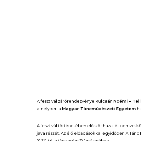
A fesztivál zárórendezvénye
Kulcsár Noémi – Tel
amelyben a
Magyar Táncművészeti Egyetem
ha
A fesztivál történetében először hazai és nemzetk
java részét. Az élő előadásokkal egyidőben A Tánc 
21.30-tól a Veszprém TV műsorában.