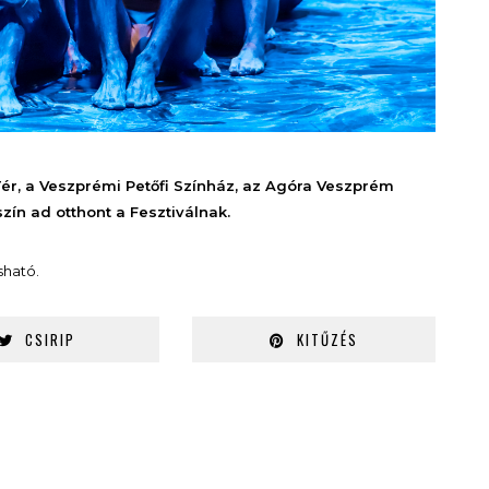
Tér, a Veszprémi Petőfi Színház, az Agóra Veszprém
szín ad otthont a Fesztiválnak.
sható.
CSIRIP
KITŰZÉS