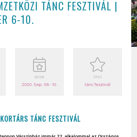
MZETKÖZI TÁNC FESZTIVÁL |
R 6-10.
DÁTUM
TÍPUS
2020. Sep. 06 - 10.
tánc fesztivál
 KORTÁRS TÁNC FESZTIVÁL
 Pannon Várszínház immár 22. alkalommal az Országos