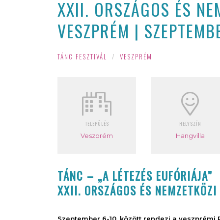
XXII. ORSZÁGOS ÉS NE
VESZPRÉM | SZEPTEMBE
TÁNC FESZTIVÁL
/
VESZPRÉM
TELEPÜLÉS
HELYSZÍN
Veszprém
Hangvilla
TÁNC – „A LÉTEZÉS EUFÓRIÁJA”
XXII. ORSZÁGOS ÉS NEMZETKÖZI
Szeptember 6-10. között rendezi a veszprémi