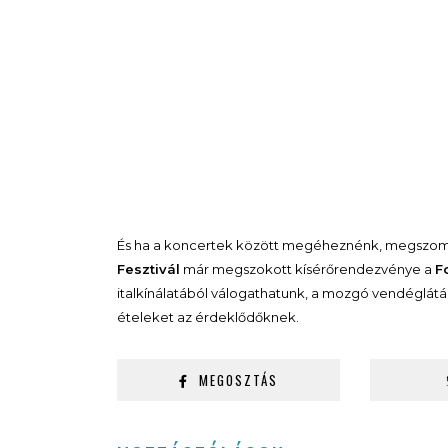
És ha a koncertek között megéheznénk, megszom
Fesztivál
már megszokott kísérőrendezvénye a
F
italkínálatából válogathatunk, a mozgó vendéglátás s
ételeket az érdeklődőknek.
MEGOSZTÁS