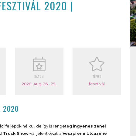
ESZTIVÁL 2020 |
DÁTUM
TÍPUS
2020. Aug. 26 - 29.
fesztivál
L 2020
di fellépők nélkül, de így is rengeteg
ingyenes zenei
d Truck Show
-val jelentkezik a
Veszprémi Utcazene