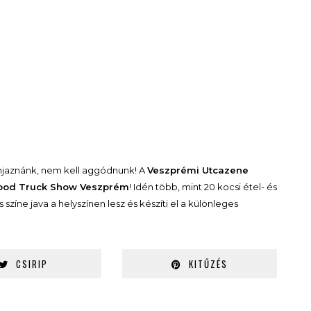
jaznánk, nem kell aggódnunk! A
Veszprémi Utcazene
ood Truck Show Veszprém
! Idén több, mint 20 kocsi étel- és
zíne java a helyszínen lesz és készíti el a különleges
CSIRIP
KITŰZÉS