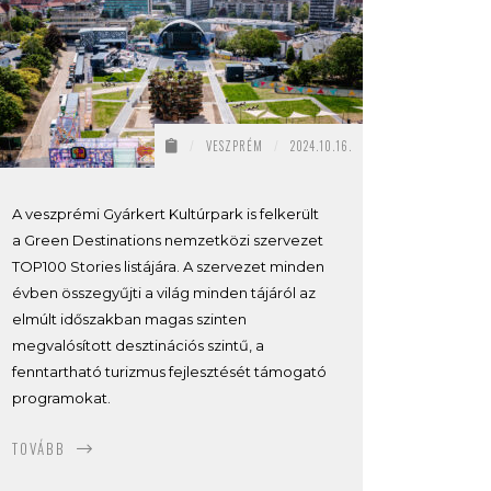
/
VESZPRÉM
/
2024.10.16.
A veszprémi Gyárkert Kultúrpark is felkerült
a Green Destinations nemzetközi szervezet
TOP100 Stories listájára. A szervezet minden
évben összegyűjti a világ minden tájáról az
elmúlt időszakban magas szinten
megvalósított desztinációs szintű, a
fenntartható turizmus fejlesztését támogató
programokat.
TOVÁBB