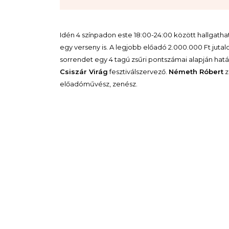
Idén 4 színpadon este 18:00-24:00 között hallgath
egy verseny is. A legjobb előadó 2.000.000 Ft jut
sorrendet egy 4 tagú zsűri pontszámai alapján határ
Csiszár Virág
fesztiválszervező.
Németh Róbert
z
előadóművész, zenész.