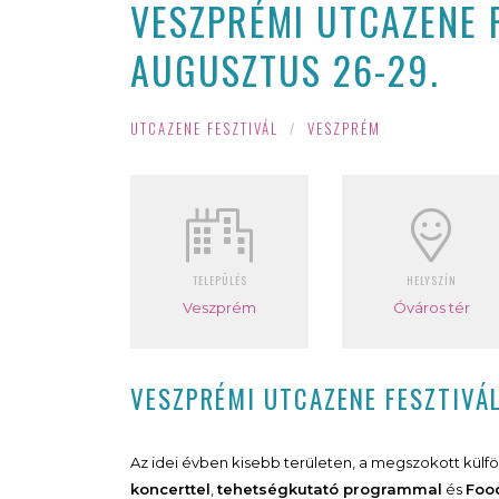
VESZPRÉMI UTCAZENE F
AUGUSZTUS 26-29.
UTCAZENE FESZTIVÁL
/
VESZPRÉM
TELEPÜLÉS
HELYSZÍN
Veszprém
Óváros tér
VESZPRÉMI UTCAZENE FESZTIVÁ
Az idei évben kisebb területen, a megszokott külföl
koncerttel
,
tehetségkutató programmal
és
Foo