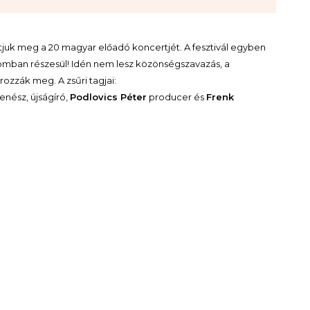
atjuk meg a 20 magyar előadó koncertjét. A fesztivál egyben
alomban részesül! Idén nem lesz közönségszavazás, a
ozzák meg. A zsűri tagjai:
enész, újságíró,
Podlovics Péter
producer és
Frenk